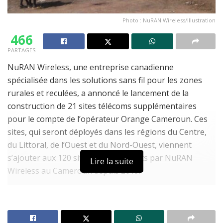
Photo : NuRAN Wireless/Illustration
466
PARTAGES
NuRAN Wireless, une entreprise canadienne
spécialisée dans les solutions sans fil pour les zones
rurales et reculées, a annoncé le lancement de la
construction de 21 sites télécoms supplémentaires
pour le compte de l’opérateur Orange Cameroun. Ces
sites, qui seront déployés dans les régions du Centre,
du Littoral, de l’Ouest et du Nord-Ouest, viennent
s’ajouter aux 120 sites déjà construits par NuRAN
Lire la suite
Wireless au Cameroun depuis 2019.
À LIRE AUSSI
Résultats OBC en ligne : après la disparition d’Ayoba,