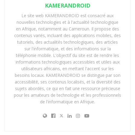
KAMERANDROID
NuRAN Wireless est une entreprise basée à Québec, au
Le site web KAMERANDROID est consacré aux
Canada, qui propose des solutions sans fil 2G, 3G et 4G
nouvelles technologies et à l'actualité technologique
adaptées aux zones rurales et reculées. Elle compte
en Afrique, notamment au Cameroun. Il propose des
parmi ses clients des opérateurs mobiles de renom tels
contenus variés, incluant des applications mobiles, des
que Orange, MTN, Vodafone ou encore Telefónica. Elle
tutoriels, des actualités technologiques, des articles
est présente dans plus de 20 pays, principalement en
sur l'informatique, et des informations sur la
téléphonie mobile. L'objectif du site est de rendre les
Afrique, mais aussi en Amérique latine et en Asie.
Elle a
informations technologiques accessibles et utiles aux
pour mission de connecter des milliards de personnes à
utilisateurs africains, en mettant l'accent sur les
un réseau sans fil rapide, fiable et évolutif grâce à des
besoins locaux. KAMERANDROID se distingue par son
solutions innovantes et abordables
.
accessibilité, ses contenus localisés, et la diversité des
sujets abordés, ce qui en fait une ressource précieuse
Orange Cameroun est un opérateur de téléphonie
pour les amateurs de technologie et les professionnels
mobile, internet et télévision qui propose des offres,
de l'informatique en Afrique.
des services et des divertissements pour les particuliers
et les professionnels. Il fait partie du groupe Orange,
l’un des principaux opérateurs de télécommunications
au monde, présent dans 26 pays. Orange Cameroun