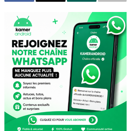
MTN Cameroun lance le portail ONE
Ayoba : de 35 millions d’utilisateurs à la fermeture,
pourquoi MTN a retiré son « WhatsApp africain » du
Google Play Store
Selon le communiqué de presse publié par NuRAN
Wireless, ces nouveaux sites permettront d’étendre la
couverture réseau d’Orange Cameroun et de fournir
des services de voix et de données 2G, 3G et 4G aux
populations des zones rurales et périurbaines. NuRAN
Wireless précise également que ces sites seront
exploités selon le modèle du « réseau en tant que
service » (Network-as-a-Service ou NaaS), qui consiste
à offrir aux opérateurs mobiles une solution clé en