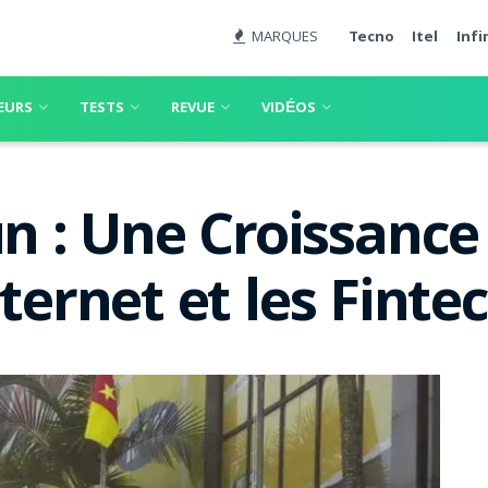
MARQUES
Tecno
Itel
Infi
EURS
TESTS
REVUE
VIDÉOS
 : Une Croissance
nternet et les Finte