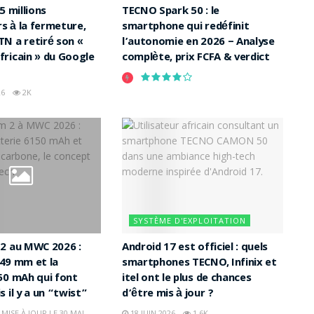
5 millions
TECNO Spark 50 : le
rs à la fermeture,
smartphone qui redéfinit
N a retiré son «
l’autonomie en 2026 – Analyse
ricain » du Google
complète, prix FCFA & verdict
26
2K
SYSTÈME D'EXPLOITATION
2 au MWC 2026 :
Android 17 est officiel : quels
5,49 mm et la
smartphones TECNO, Infinix et
50 mAh qui font
itel ont le plus de chances
 il y a un “twist”
d’être mis à jour ?
 MISE À JOUR LE 30 MAI
18 JUIN 2026
1.6K