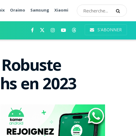
nix
Oraimo
Samsung
Xiaomi
S'ABONNER
 Robuste
chs en 2023