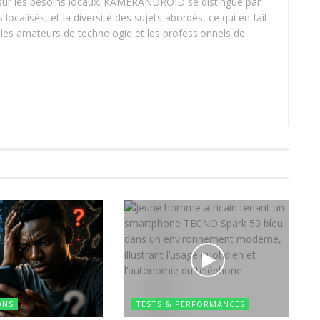
t sur les besoins locaux. KAMERANDROID se distingue par
 localisés, et la diversité des sujets abordés, ce qui en fait
les amateurs de technologie et les professionnels de
ONS
TESTS & PERFORMANCES