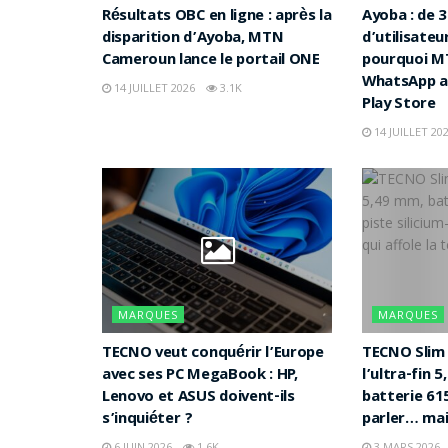
Résultats OBC en ligne : après la
Ayoba : de 3
disparition d’Ayoba, MTN
d’utilisateu
Cameroun lance le portail ONE
pourquoi MT
WhatsApp af
14 JUILLET 2026
3.1K
Play Store
14 JUILLET 20
MARQUES
MARQUES
TECNO veut conquérir l’Europe
TECNO Slim 
avec ses PC MegaBook : HP,
l’ultra-fin 
Lenovo et ASUS doivent-ils
batterie 61
s’inquiéter ?
parler… mais
6 JUIN 2026
1.6K
3 MARS 2026 -