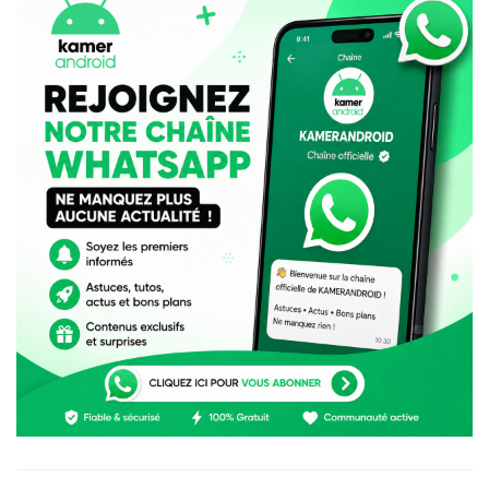
utilisent un iPhone alors que certains Android le
surpassent ?
Alors, quel est le meilleur smartphone pour une
personne âgée ?
Cela dépend de ses besoins et de son
budget. Voici quelques éléments à prendre en compte
lors de votre choix :
Facilité d’utilisation :
L’interface doit être
intuitive et facile à utiliser, avec des icônes claires
et des menus simplifiés. Des touches physiques
peuvent également être utiles pour une
navigation plus précise.
Lisibilité :
L’écran doit être grand et lumineux,
avec une police de caractères ajustable pour une