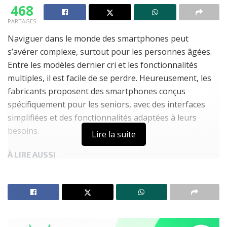
468
PARTAGES
Naviguer dans le monde des smartphones peut
s’avérer complexe, surtout pour les personnes âgées.
Entre les modèles dernier cri et les fonctionnalités
multiples, il est facile de se perdre. Heureusement, les
fabricants proposent des smartphones conçus
spécifiquement pour les seniors, avec des interfaces
simplifiées et des fonctionnalités adaptées à leurs
besoins.
Lire la suite
À LIRE AUSSI
TECNO Spark 50 : le smartphone qui redéfinit
l’autonomie en 2026 – Analyse complète, prix FCFA &
verdict
Réseaux sociaux : Pourquoi 62 % des influenceurs