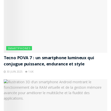
option pour les personnes âgées. Il existe également
des téléphones portables plus simples qui peuvent être
une meilleure alternative pour certains.
Étiquettes :
5
Doro 8080
Easyfone Prime A1
Emporia Smart 5
Mobiho Essentiel Smart Initial 5
Samsung Galaxy A52s 5G
Smartphone
SMARTPHONES
Tecno POVA 7 : un smartphone lumineux qui
conjugue puissance, endurance et style
30 JUIN 2025
1.6K