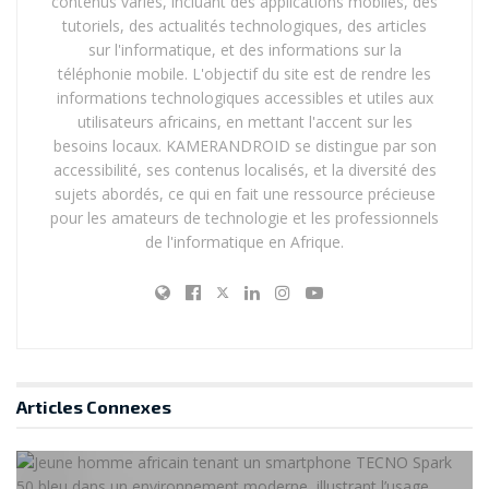
contenus variés, incluant des applications mobiles, des
tutoriels, des actualités technologiques, des articles
sur l'informatique, et des informations sur la
téléphonie mobile. L'objectif du site est de rendre les
Ce smartphone offre un grand écran tactile, des
informations technologiques accessibles et utiles aux
utilisateurs africains, en mettant l'accent sur les
boutons physiques pour une navigation simplifiée et
besoins locaux. KAMERANDROID se distingue par son
une grande autonomie de batterie. Il dispose
accessibilité, ses contenus localisés, et la diversité des
également d’un bouton d’assistance et d’une
sujets abordés, ce qui en fait une ressource précieuse
application de santé.
pour les amateurs de technologie et les professionnels
de l'informatique en Afrique.
Acheter
Emporia Smart 5
Articles
Connexes
Photo : Matthew Hughes / KnowTechie
Ce smartphone est conçu pour être facile à utiliser,
avec une interface intuitive et des touches physiques. Il