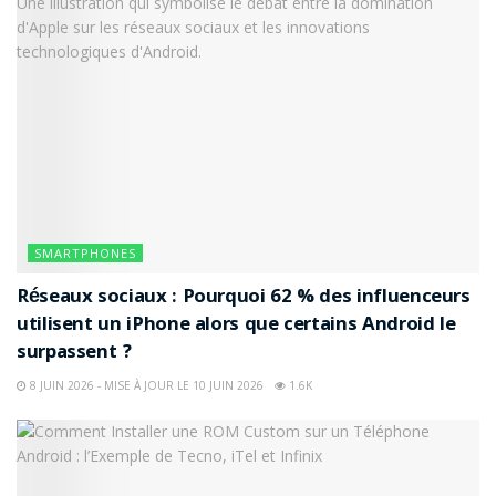
Acheter
Mobiho Essentiel Smart Initial 5,5
Photo : YouTube
Ce smartphone est un excellent choix pour les
personnes âgées qui recherchent un modèle
économique. Il dispose d’un grand écran, d’une
SMARTPHONES
interface simplifiée et des fonctionnalités essentielles.
Réseaux sociaux : Pourquoi 62 % des influenceurs
utilisent un iPhone alors que certains Android le
Acheter
surpassent ?
8 JUIN 2026 - MISE À JOUR LE 10 JUIN 2026
1.6K
Easyfone Prime A1
Photo : eBay