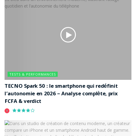
dispose également d’un bouton d’assistance, d’un
appareil photo de qualité et d’une longue autonomie de
batterie.
Acheter
Samsung Galaxy A52s 5G
TESTS & PERFORMANCES
Photo :
Samsung Galaxy A52s 5G
TECNO Spark 50 : le smartphone qui redéfinit
Ce smartphone offre un grand écran lumineux, un
l’autonomie en 2026 – Analyse complète, prix
appareil photo performant et une longue autonomie
FCFA & verdict
de batterie. Il est également compatible avec la 5G, ce
qui lui permet d’accéder à des vitesses de connexion
ultra-rapides.