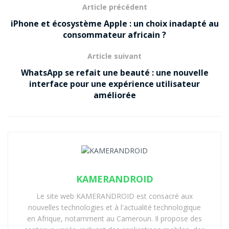
meilleure lisibilité.
Article précédent
iPhone et écosystème Apple : un choix inadapté au
Fonctionnalités :
Les fonctionnalités essentielles
consommateur africain ?
comme les appels, les SMS, l’appareil photo et
l’accès au web doivent être facilement accessibles.
Article suivant
Des fonctionnalités supplémentaires comme un
WhatsApp se refait une beauté : une nouvelle
bouton d’assistance ou une application de santé
interface pour une expérience utilisateur
peuvent également être utiles.
améliorée
Prix :
Les prix des smartphones seniors varient
beaucoup. Définissez votre budget avant de
commencer votre recherche.
Voici une sélection des
meilleurs smartphones pour
KAMERANDROID
les personnes âgées en 2024 :
Le site web KAMERANDROID est consacré aux
nouvelles technologies et à l'actualité technologique
en Afrique, notamment au Cameroun. Il propose des
Doro 8080