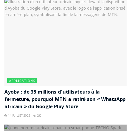
fournir des services de haute qualité tout en optimisant
les ressources et en réduisant les coûts. Cette initiative
pourrait servir de référence pour d’autres partenariats
dans le pays et au-delà, marquant une nouvelle ère de
coopération stratégique pour le développement des
infrastructures.
Étiquettes :
Cameroun
Camtel
Camwater
APPLICATIONS
Ayoba : de 35 millions d’utilisateurs à la
fermeture, pourquoi MTN a retiré son « WhatsApp
africain » du Google Play Store
14 JUILLET 2026
2K