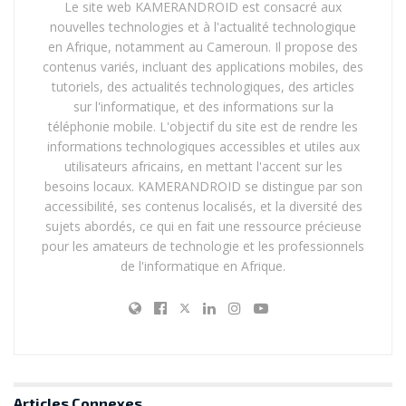
partenariat représente une opportunité majeure de
Le site web KAMERANDROID est consacré aux
réduire les coûts opérationnels. En combinant leurs
nouvelles technologies et à l'actualité technologique
en Afrique, notamment au Cameroun. Il propose des
efforts, les deux entreprises peuvent réaliser des
contenus variés, incluant des applications mobiles, des
économies d’échelle, notamment en termes de
tutoriels, des actualités technologiques, des articles
maintenance et d’expansion des réseaux. Cette
sur l'informatique, et des informations sur la
synergie financière est essentielle pour maintenir des
téléphonie mobile. L'objectif du site est de rendre les
tarifs abordables pour les consommateurs tout en
informations technologiques accessibles et utiles aux
utilisateurs africains, en mettant l'accent sur les
assurant un service de qualité.
besoins locaux. KAMERANDROID se distingue par son
Les Impacts Prévisibles
accessibilité, ses contenus localisés, et la diversité des
sujets abordés, ce qui en fait une ressource précieuse
pour les amateurs de technologie et les professionnels
Extension des Réseaux :
de l'informatique en Afrique.
La mutualisation des opérations permettra à Camtel et
Camwater d’étendre plus efficacement leurs réseaux
respectifs, notamment dans les zones urbaines de
Douala et Yaoundé. Cela se traduira par une meilleure
couverture des services de télécommunications et de
Articles
Connexes