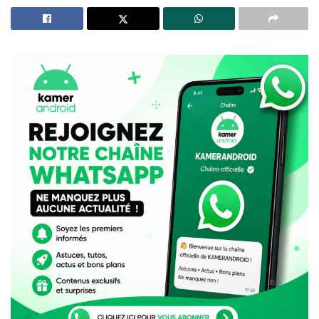
Ayoba : de 35 millions d’utilisateurs à la fermeture,
pourquoi MTN a retiré son « WhatsApp africain » du
Google Play Store
Les Objectifs du Partenariat
Sécurité et protection des
infrastructures :
L’une des principales motivations derrière ce
partenariat est la sécurisation des infrastructures. Les
installations de Camtel et Camwater sont souvent
victimes de vandalisme, ce qui perturbe la fourniture de
services essentiels. En mutualisant leurs opérations, les