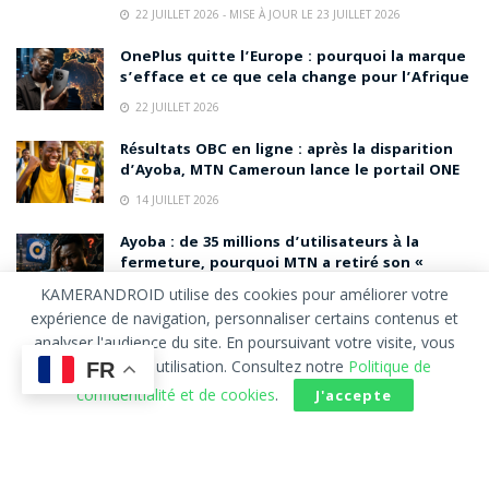
22 JUILLET 2026 - MISE À JOUR LE 23 JUILLET 2026
OnePlus quitte l’Europe : pourquoi la marque
s’efface et ce que cela change pour l’Afrique
22 JUILLET 2026
Résultats OBC en ligne : après la disparition
d’Ayoba, MTN Cameroun lance le portail ONE
14 JUILLET 2026
Ayoba : de 35 millions d’utilisateurs à la
fermeture, pourquoi MTN a retiré son «
WhatsApp africain » du Google Play Store
KAMERANDROID utilise des cookies pour améliorer votre
14 JUILLET 2026
expérience de navigation, personnaliser certains contenus et
analyser l'audience du site. En poursuivant votre visite, vous
TECNO CAMON Slim : 6,39 mm et 5 600 mAh, le
acceptez leur utilisation. Consultez notre
Politique de
FR
smartphone ultra-fin qui refuse de sacrifier
confidentialité et de cookies
.
J'accepte
la batterie
6 JUILLET 2026