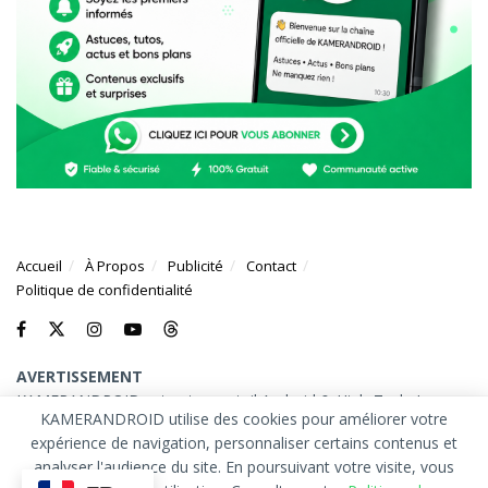
Accueil
À Propos
Publicité
Contact
Politique de confidentialité
AVERTISSEMENT
KAMERANDROID est votre portail Android & High-Tech. Les
KAMERANDROID utilise des cookies pour améliorer votre
marques et logos mentionnés sur ce site appartiennent à leurs
expérience de navigation, personnaliser certains contenus et
propriétaires respectifs.
analyser l'audience du site. En poursuivant votre visite, vous
© 2026
KAMERANDROID
. Tous droits réservés.