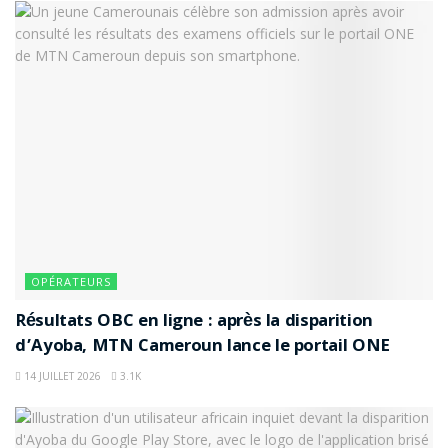
des prix
Les conditions stipulées dans la convention intègrent
les dispositions approuvées dans ce catalogue
d’interconnexion et d’accès au réseau d’Orange
Cameroun, que vous pouvez
consulter ici
.
Étiquettes :
ART
Cameroun
MTN
Orange
OPÉRATEURS
Résultats OBC en ligne : après la disparition
d’Ayoba, MTN Cameroun lance le portail ONE
14 JUILLET 2026
3.1K