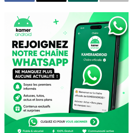
pourquoi MTN a retiré son « WhatsApp africain » du
Google Play Store
Ces nouveaux tarifs concernent plusieurs catégories de
services, notamment la téléphonie fixe, la téléphonie
mobile, et les services d’accès à internet. L’objectif de
cette publication est de promouvoir la transparence et
la concurrence équitable sur le marché, conformément
aux directives du régulateur camerounais des
télécommunications, l’ART (Agence de Régulation des
Télécommunications).
Parmi les services concernés figurent les tarifs pour
l’interconnexion entre les différents opérateurs de
téléphonie et d’internet, ainsi que les tarifs des