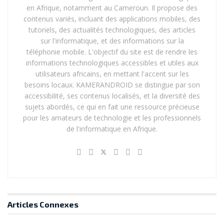
en Afrique, notamment au Cameroun. Il propose des
sur le marché camerounais.
contenus variés, incluant des applications mobiles, des
tutoriels, des actualités technologiques, des articles
Cependant, cette mesure soulève aussi des questions
sur l'informatique, et des informations sur la
sur la manière dont les autres opérateurs répondront
téléphonie mobile. L'objectif du site est de rendre les
à cette initiative. MTN Cameroun, le principal
informations technologiques accessibles et utiles aux
concurrent d’Orange, devra ajuster leurs stratégies
utilisateurs africains, en mettant l'accent sur les
tarifaires pour rester compétitifs.
besoins locaux. KAMERANDROID se distingue par son
accessibilité, ses contenus localisés, et la diversité des
En définitive, la publication des tarifs de vente en gros
sujets abordés, ce qui en fait une ressource précieuse
pour les amateurs de technologie et les professionnels
par Orange Cameroun est une étape cruciale dans
de l'informatique en Afrique.
l’évolution du marché des télécommunications au
Cameroun. Elle ouvre la voie à une plus grande
transparence et à une concurrence plus saine, tout en
offrant des perspectives prometteuses pour
l’amélioration de l’accès aux services de
communications électroniques dans le pays.
Articles
Connexes
Consulter le nouveau catalogue