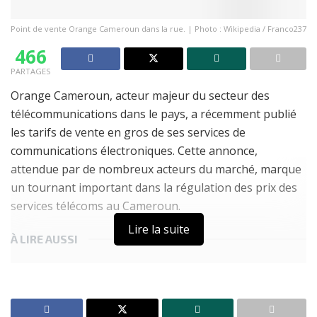
Point de vente Orange Cameroun dans la rue. | Photo : Wikipedia / Franco237
466
PARTAGES
Orange Cameroun, acteur majeur du secteur des
télécommunications dans le pays, a récemment publié
les tarifs de vente en gros de ses services de
communications électroniques. Cette annonce,
attendue par de nombreux acteurs du marché, marque
un tournant important dans la régulation des prix des
services télécoms au Cameroun.
Lire la suite
À LIRE AUSSI
Résultats OBC en ligne : après la disparition d’Ayoba,
MTN Cameroun lance le portail ONE
Ayoba : de 35 millions d’utilisateurs à la fermeture,