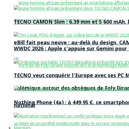
TECNO CAMON Slim : 6,39 mm et 5 600 mAh, le 
eBill fait peau neuve : au-delà du design, CA
WWDC 2026 : Apple s’appuie sur Gemini pour t
TECNO veut conquérir l’Europe avec ses PC M
Polémique autour des obsèques de Foly Dira
Nothing Phone (4a) : à 449,95 €, ce smartph
national
Marques