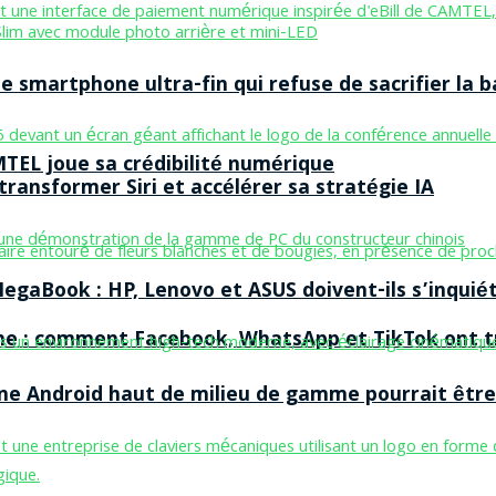
smartphone ultra-fin qui refuse de sacrifier la b
MTEL joue sa crédibilité numérique
ransformer Siri et accélérer sa stratégie IA
egaBook : HP, Lenovo et ASUS doivent-ils s’inquiét
ne : comment Facebook, WhatsApp et TikTok ont tr
one Android haut de milieu de gamme pourrait être 