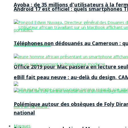
Ayoba : de 35 millions d’utilisateurs à la f
Android 17 est officiel : quels smartphones TE
Téléphones non dédouanés au Cameroun : qui p
Office 2019 pour Mac passera en lecture seule
eBill fait peau neuve : au-delà du design, CA
Polémique autour des obsèques de Foly Dira
national
Marques