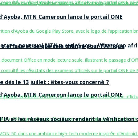
n d’Ayoba, MTN Cameroun lance le portail ONE
ermeture, pourquoi MTN a retiré son « WhatsApp afri
 s’efface et ce que cela change pour l’Afrique
 dès le 13 juillet : êtes-vous concerné ?
n d’Ayoba, MTN Cameroun lance le portail ONE
’IA et les réseaux sociaux rendent la vérification 