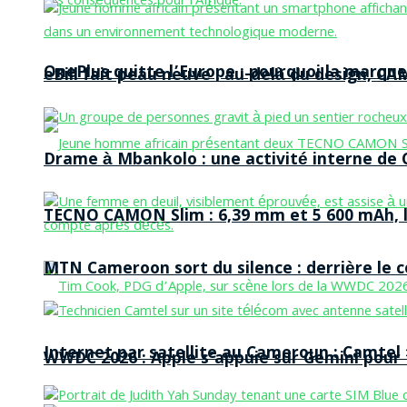
OnePlus quitte l’Europe : pourquoi la marque
eBill fait peau neuve : au-delà du design, CA
Drame à Mbankolo : une activité interne de C
TECNO CAMON Slim : 6,39 mm et 5 600 mAh, le 
MTN Cameroon sort du silence : derrière le
Internet par satellite au Cameroun : Camtel
WWDC 2026 : Apple s’appuie sur Gemini pour t