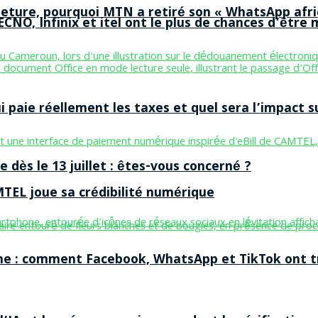
ermeture, pourquoi MTN a retiré son « WhatsApp afri
CNO, Infinix et itel ont le plus de chances d’être m
aie réellement les taxes et quel sera l’impact sur
 dès le 13 juillet : êtes-vous concerné ?
MTEL joue sa crédibilité numérique
ne : comment Facebook, WhatsApp et TikTok ont tr