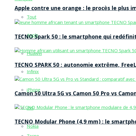
Apple contre une orange : le procès le plus 
Tout
Apple
TECNO Spark 50 : le smartphone qui redéfinit
Huawei
TECNO SPARK 50 : autonomie extrême, FreeLi
Infinix
iPhone
Camon 50 Ultra 5G vs Camon 50 Pro vs Camon 
Itel
TECNO Modular Phone (4,9 mm) : le smartpho
Nokia