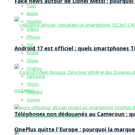
Fake news autour de Lionel Messi : pourquoi l
Tout
Apple
Huawei
Infinix
iPhone
Itel
Android 17 est officiel : quels smartphones TE
Nokia
Oppo
Oraimo
Samsung
Tecno
Toshiba
Xiaomi
Téléphones non dédouanés au Cameroun : qui p
OnePlus quitte l’Europe : pourquoi la marque