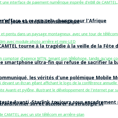
 s’efface et ce que cela change pour l’Afrique
MTEL joue sa crédibilité numérique
AMTEL tourne à la tragédie à la veille de la Fête d
smartphone ultra-fin qui refuse de sacrifier la b
 communiqué, les vérités d’une polémique Mobile 
 teste Avanti, Starlink toujours sous encadrement
ransformer Siri et accélérer sa stratégie IA