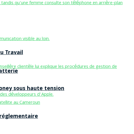
u Travail
atterie
Money sous haute tension
 réglementaire