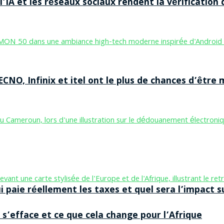
’IA et les réseaux sociaux rendent la vérification 
CNO, Infinix et itel ont le plus de chances d’être m
aie réellement les taxes et quel sera l’impact sur
 s’efface et ce que cela change pour l’Afrique