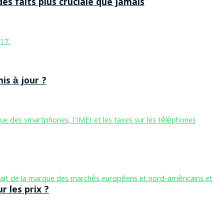
des faits plus cruciale que jamais
is à jour ?
 les prix ?