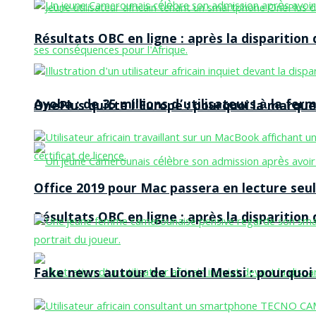
Résultats OBC en ligne : après la disparitio
Ayoba : de 35 millions d’utilisateurs à la f
OnePlus quitte l’Europe : pourquoi la marque
Office 2019 pour Mac passera en lecture seule
Résultats OBC en ligne : après la disparitio
Fake news autour de Lionel Messi : pourquoi l