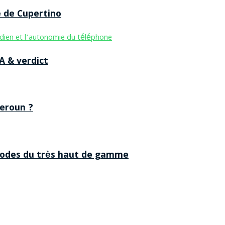
e de Cupertino
A & verdict
eroun ?
 codes du très haut de gamme