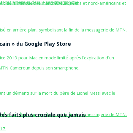
cain » du Google Play Store
des faits plus cruciale que jamais