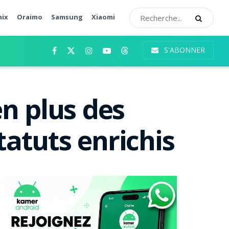
nix
Oraimo
Samsung
Xiaomi
S'ABONNER
n plus des
tatuts enrichis