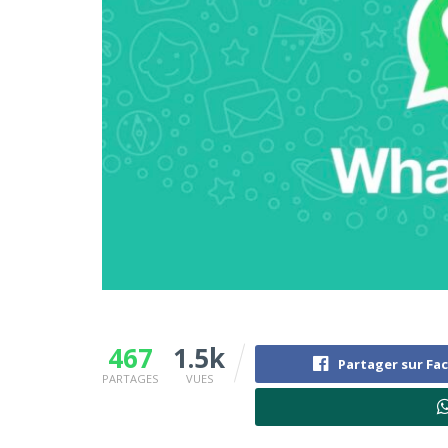
467
1.5k
Partager sur Fa
PARTAGES
VUES