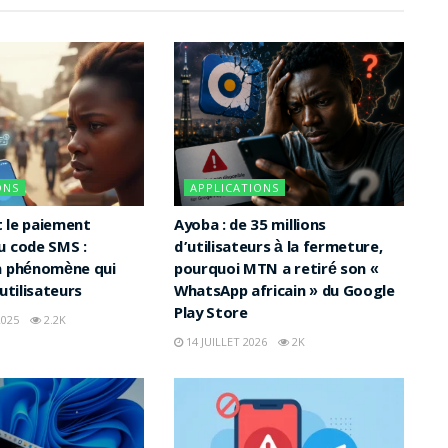
ONS
APPLICATIONS
 le paiement
Ayoba : de 35 millions
u code SMS :
d’utilisateurs à la fermeture,
n phénomène qui
pourquoi MTN a retiré son «
 utilisateurs
WhatsApp africain » du Google
Play Store
025
2.2K
14 JUILLET 2026
2K