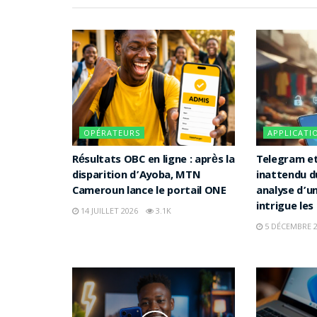
OPÉRATEURS
APPLICATI
Résultats OBC en ligne : après la
Telegram et
disparition d’Ayoba, MTN
inattendu d
Cameroun lance le portail ONE
analyse d’u
intrigue les
14 JUILLET 2026
3.1K
5 DÉCEMBRE 2