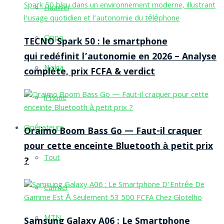
Huawei
Oppo
TECNO Spark 50 : le smartphone
qui redéfinit l’autonomie en 2026 – Analyse
Nokia
complète, prix FCFA & verdict
iPhone
Opérateurs
Oraimo Boom Bass Go — Faut-il craquer
pour cette enceinte Bluetooth à petit prix
Tout
?
Camtel
MTN
Samsung Galaxy A06 : Le Smartphone