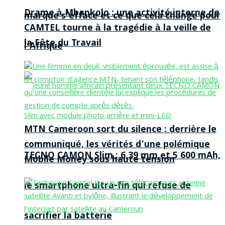
Drame à Mbankolo : une activité interne de
marque s’efface et ce que cela change pour
CAMTEL tourne à la tragédie à la veille de
la Fête du Travail
l’Afrique
MTN Cameroon sort du silence : derrière le
communiqué, les vérités d’une polémique
TECNO CAMON Slim : 6,39 mm et 5 600 mAh,
Mobile Money sous haute tension
le smartphone ultra-fin qui refuse de
sacrifier la batterie