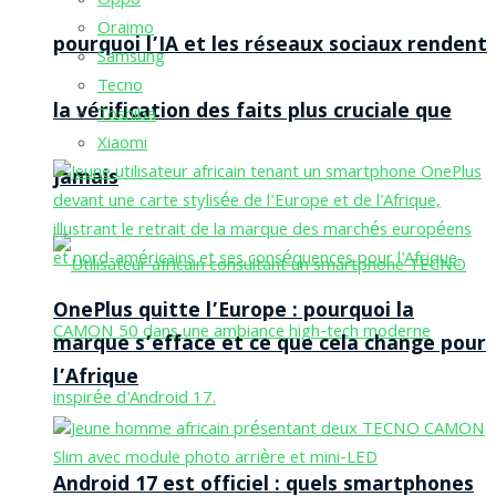
Oppo
Oraimo
pourquoi l’IA et les réseaux sociaux rendent
Samsung
Tecno
la vérification des faits plus cruciale que
Toshiba
Xiaomi
jamais
OnePlus quitte l’Europe : pourquoi la
marque s’efface et ce que cela change pour
l’Afrique
Android 17 est officiel : quels smartphones