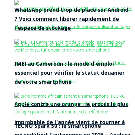
WhatsApp prend trop de place sur Android
? Voici comment libérer rapidement de
l’espace de stockage
IMEI au Cameroun : le mode d’emploi
essentiel pour vérifier le statut douanier
de votre smartphone
Apple contre une orange : le procès le plus
improbable de l’année vient de tourner à
TECNO Spark 50 : le smartphone