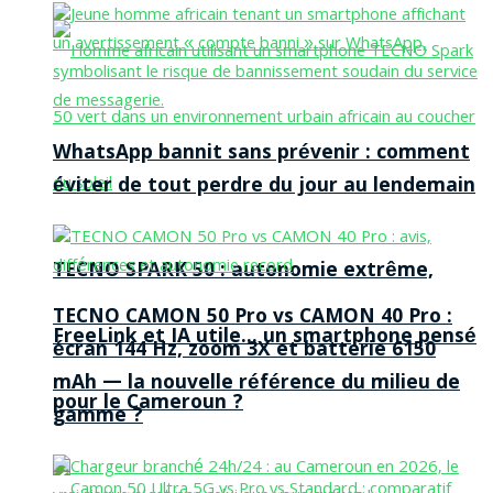
WhatsApp bannit sans prévenir : comment
éviter de tout perdre du jour au lendemain
TECNO SPARK 50 : autonomie extrême,
TECNO CAMON 50 Pro vs CAMON 40 Pro :
FreeLink et IA utile… un smartphone pensé
écran 144 Hz, zoom 3X et batterie 6150
mAh — la nouvelle référence du milieu de
pour le Cameroun ?
gamme ?