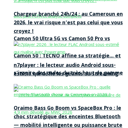
Chargeur branché 24h/24 : au Cameroun en
2026, le vrai risque n’est pas celui que vous
croyez !
Camon 50 Ultra 5G vs Camon 50 Pro vs
Camon 50 : TECNO affine sa stratégie… et
n7player : le lecteur audio Android sous-
s’inspire des codes du très haut de gamme
estimé qui défie les géants du streaming
Oraimo Bass Go Boom vs SpaceBox Pro : le
choc stratégique des enceintes Bluetooth
— mobilité intelligente ou puissance brute