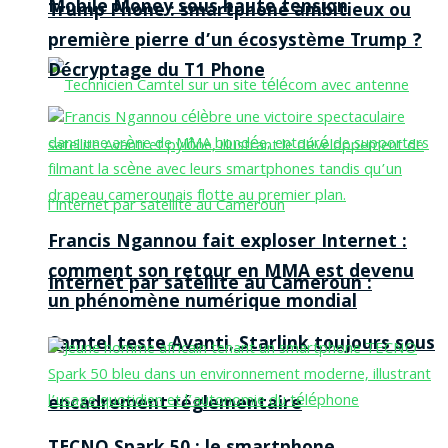
Mobile Money sous haute tension
Trump Phone : smartphone ambitieux ou
première pierre d’un écosystème Trump ?
Décryptage du T1 Phone
Francis Ngannou fait exploser Internet :
comment son retour en MMA est devenu
Internet par satellite au Cameroun :
un phénomène numérique mondial
Camtel teste Avanti, Starlink toujours sous
encadrement réglementaire