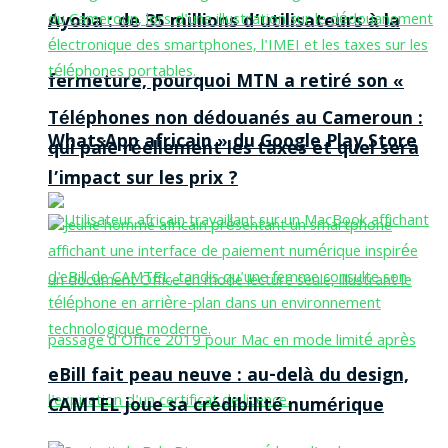
Ayoba : de 35 millions d’utilisateurs à la
fermeture, pourquoi MTN a retiré son «
Téléphones non dédouanés au Cameroun :
WhatsApp africain » du Google Play Store
qui paie réellement les taxes et quel sera
l’impact sur les prix ?
eBill fait peau neuve : au-delà du design,
CAMTEL joue sa crédibilité numérique