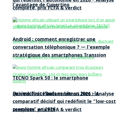
qui redéfinit l’autonomie en 2026 – Analyse
l’avantage de Cupertino
complète, prix FCFA & verdict
Android : comment enregistrer une
conversation téléphonique ? — l’exemple
stratégique des smartphones Transsion
TECNO Spark 50 : le smartphone
Oraimo SpaceBuds vs Lite vs Neo : le
qui redéfinit l’autonomie en 2026 – Analyse
comparatif décisif qui redéfinit le “low-cost
premium” en 2026
complète, prix FCFA & verdict