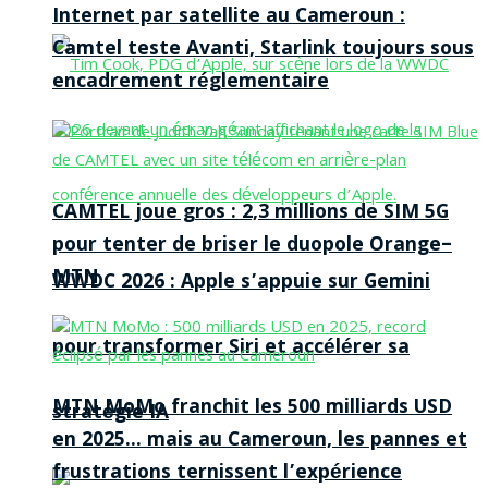
Internet par satellite au Cameroun :
Camtel teste Avanti, Starlink toujours sous
encadrement réglementaire
CAMTEL joue gros : 2,3 millions de SIM 5G
pour tenter de briser le duopole Orange–
MTN
WWDC 2026 : Apple s’appuie sur Gemini
pour transformer Siri et accélérer sa
MTN MoMo franchit les 500 milliards USD
stratégie IA
en 2025… mais au Cameroun, les pannes et
frustrations ternissent l’expérience