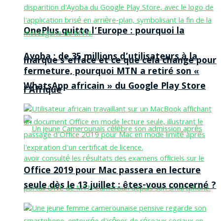
OnePlus quitte l’Europe : pourquoi la
Ayoba : de 35 millions d’utilisateurs à la
marque s’efface et ce que cela change pour
fermeture, pourquoi MTN a retiré son «
WhatsApp africain » du Google Play Store
l’Afrique
Office 2019 pour Mac passera en lecture
seule dès le 13 juillet : êtes-vous concerné ?