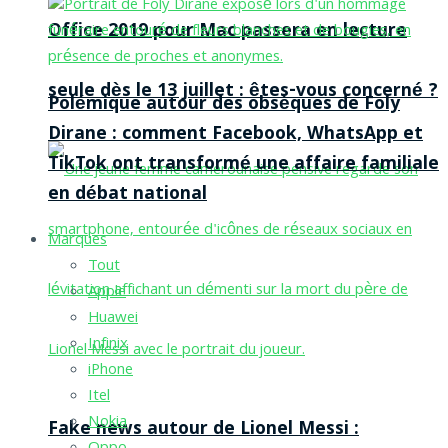
Office 2019 pour Mac passera en lecture
seule dès le 13 juillet : êtes-vous concerné ?
Polémique autour des obsèques de Foly
Dirane : comment Facebook, WhatsApp et
TikTok ont transformé une affaire familiale
en débat national
Marques
Tout
Apple
Huawei
Infinix
iPhone
Itel
Nokia
Fake news autour de Lionel Messi :