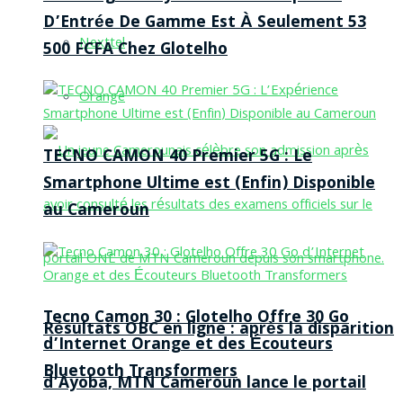
D’Entrée De Gamme Est À Seulement 53
Nexttel
500 FCFA Chez Glotelho
Orange
TECNO CAMON 40 Premier 5G : Le
Smartphone Ultime est (Enfin) Disponible
au Cameroun
Tecno Camon 30 : Glotelho Offre 30 Go
Résultats OBC en ligne : après la disparition
d’Internet Orange et des Écouteurs
Bluetooth Transformers
d’Ayoba, MTN Cameroun lance le portail