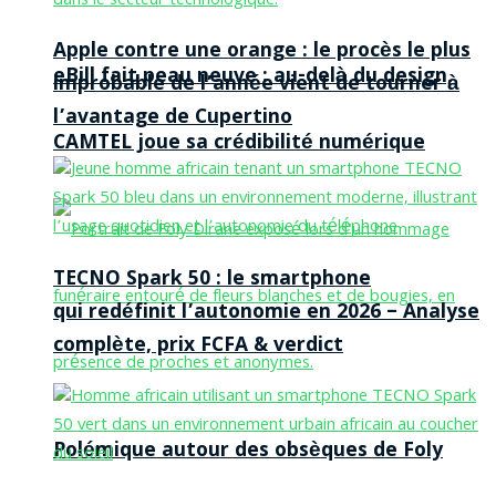
Apple contre une orange : le procès le plus
eBill fait peau neuve : au-delà du design,
improbable de l’année vient de tourner à
l’avantage de Cupertino
CAMTEL joue sa crédibilité numérique
TECNO Spark 50 : le smartphone
qui redéfinit l’autonomie en 2026 – Analyse
complète, prix FCFA & verdict
Polémique autour des obsèques de Foly