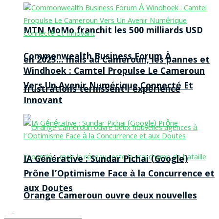
MTN MoMo franchit les 500 milliards USD
Commonwealth Business Forum À
en 2025… mais au Cameroun, les pannes et
Windhoek : Camtel Propulse Le Cameroun
Vers Un Avenir Numérique Connecté Et
frustrations ternissent l’expérience
Innovant
IA Générative : Sundar Pichai (Google)
Prône l’Optimisme Face à la Concurrence et
aux Doutes
Orange Cameroun ouvre deux nouvelles