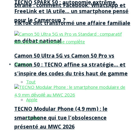
TECNO SPARK 50 : autonomie extrême,
Dirane : comment Facebook, WhatsApp et
FreeLink et IA utile… un smartphone pensé
pour le Cameroun ?
TikTok ont transformé une affaire familiale
en débat national
Camon 50 Ultra 5G vs Camon 50 Pro vs
Camon 50 : TECNO affine sa stratégie… et
Marques
s’inspire des codes du très haut de gamme
Tout
Apple
TECNO Modular Phone (4,9 mm) : le
smartphone qui tue l’obsolescence
Huawei
présenté au MWC 2026