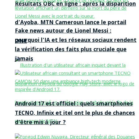
Résultats OBC en ligne : après la disparition
d’Ayoba, MTN Cameroun lance le portail
Fake news autour de Lionel Messi :
pourquoi l’IA et les réseaux sociaux rendent
ONE
la vérification des faits plus cruciale que
jamais
Android 17 est officiel : quels smartphones
TECNO, Infinix et itel ont le plus de chances
d’être mis à jour ?