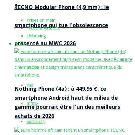
?
TECNO Modular Phone (4,9 mm) : le
Prises en main
smartphone qui tue l’obsolescence
Trucs & Astuces
Unboxing
présenté au MWC 2026
Revue
Tecno
Itel
Nothing Phone (4a) : à 449,95 €, ce
smartphone Android haut de milieu de
Infinix
gamme pourrait être l’un des meilleurs
achats de 2026
Samsung