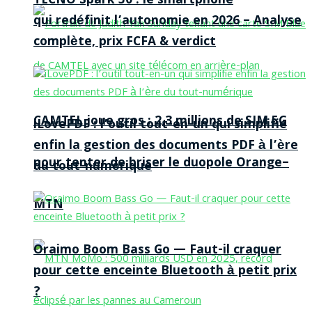
TECNO Spark 50 : le smartphone
qui redéfinit l’autonomie en 2026 – Analyse
complète, prix FCFA & verdict
CAMTEL joue gros : 2,3 millions de SIM 5G
iLovePDF : l’outil tout-en-un qui simplifie
enfin la gestion des documents PDF à l’ère
pour tenter de briser le duopole Orange–
du tout-numérique
MTN
Oraimo Boom Bass Go — Faut-il craquer
pour cette enceinte Bluetooth à petit prix
?