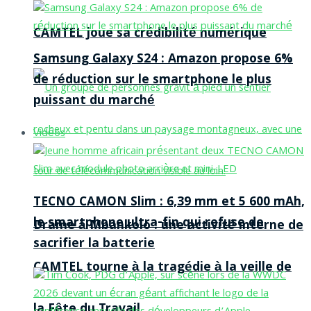
CAMTEL joue sa crédibilité numérique
Samsung Galaxy S24 : Amazon propose 6%
de réduction sur le smartphone le plus
puissant du marché
Vidéos
TECNO CAMON Slim : 6,39 mm et 5 600 mAh,
le smartphone ultra-fin qui refuse de
Drame à Mbankolo : une activité interne de
sacrifier la batterie
CAMTEL tourne à la tragédie à la veille de
la Fête du Travail