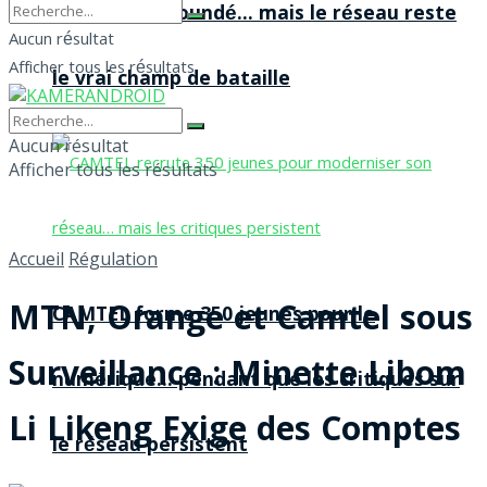
agences à Yaoundé… mais le réseau reste
Aucun résultat
Afficher tous les résultats
le vrai champ de bataille
Aucun résultat
Afficher tous les résultats
Accueil
Régulation
MTN, Orange et Camtel sous
CAMTEL forme 350 jeunes pour le
Surveillance : Minette Libom
numérique… pendant que les critiques sur
Li Likeng Exige des Comptes
le réseau persistent