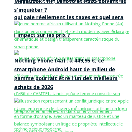
Téléphones non dédouanés au Cameroun :
MegaBook : HP, Lenovo et ASUS doivent-ils
s’inquiéter ?
qui paie réellement les taxes et quel sera
l’impact sur les prix ?
Nothing Phone (4a) : à 449,95 €, ce
smartphone Android haut de milieu de
gamme pourrait être l’un des meilleurs
achats de 2026