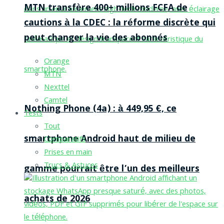
MTN transfère 400+ millions FCFA de
cautions à la CDEC : la réforme discrète qui
peut changer la vie des abonnés
Orange
MTN
Nexttel
Camtel
Nothing Phone (4a) : à 449,95 €, ce
Tests
Tout
smartphone Android haut de milieu de
Comparatifs
Prises en main
Trucs & Astuces
gamme pourrait être l’un des meilleurs
achats de 2026