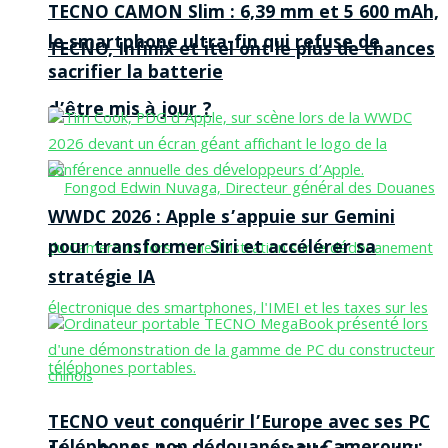
TECNO CAMON Slim : 6,39 mm et 5 600 mAh,
le smartphone ultra-fin qui refuse de
TECNO, Infinix et itel ont le plus de chances
sacrifier la batterie
d’être mis à jour ?
WWDC 2026 : Apple s’appuie sur Gemini
pour transformer Siri et accélérer sa
stratégie IA
TECNO veut conquérir l’Europe avec ses PC