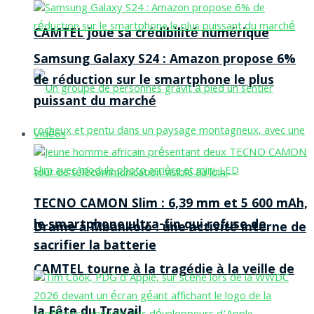
CAMTEL joue sa crédibilité numérique
Samsung Galaxy S24 : Amazon propose 6%
de réduction sur le smartphone le plus
puissant du marché
Vidéos
TECNO CAMON Slim : 6,39 mm et 5 600 mAh,
le smartphone ultra-fin qui refuse de
Drame à Mbankolo : une activité interne de
sacrifier la batterie
CAMTEL tourne à la tragédie à la veille de
la Fête du Travail