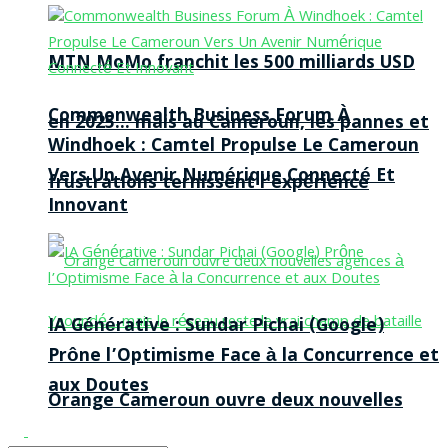
MTN MoMo franchit les 500 milliards USD
Commonwealth Business Forum À
en 2025… mais au Cameroun, les pannes et
Windhoek : Camtel Propulse Le Cameroun
Vers Un Avenir Numérique Connecté Et
frustrations ternissent l’expérience
Innovant
IA Générative : Sundar Pichai (Google)
Prône l’Optimisme Face à la Concurrence et
aux Doutes
Orange Cameroun ouvre deux nouvelles