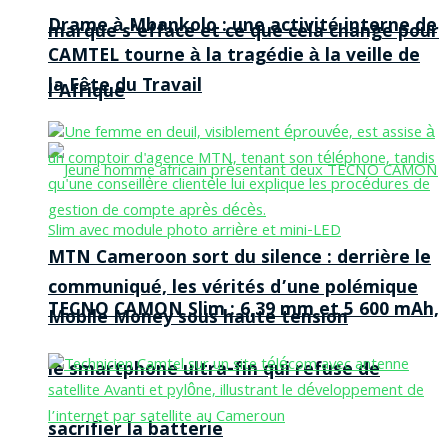
Drame à Mbankolo : une activité interne de
marque s’efface et ce que cela change pour
CAMTEL tourne à la tragédie à la veille de
la Fête du Travail
l’Afrique
MTN Cameroon sort du silence : derrière le
communiqué, les vérités d’une polémique
TECNO CAMON Slim : 6,39 mm et 5 600 mAh,
Mobile Money sous haute tension
le smartphone ultra-fin qui refuse de
sacrifier la batterie