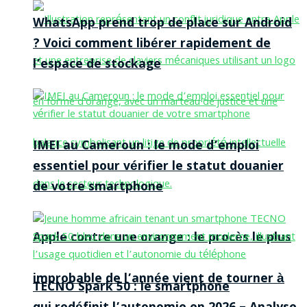
WhatsApp prend trop de place sur Android
? Voici comment libérer rapidement de
l’espace de stockage
IMEI au Cameroun : le mode d’emploi
essentiel pour vérifier le statut douanier
de votre smartphone
Apple contre une orange : le procès le plus
improbable de l’année vient de tourner à
TECNO Spark 50 : le smartphone