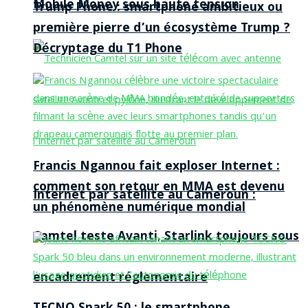
Mobile Money sous haute tension
Trump Phone : smartphone ambitieux ou
première pierre d’un écosystème Trump ?
Décryptage du T1 Phone
Francis Ngannou fait exploser Internet :
comment son retour en MMA est devenu
Internet par satellite au Cameroun :
un phénomène numérique mondial
Camtel teste Avanti, Starlink toujours sous
encadrement réglementaire