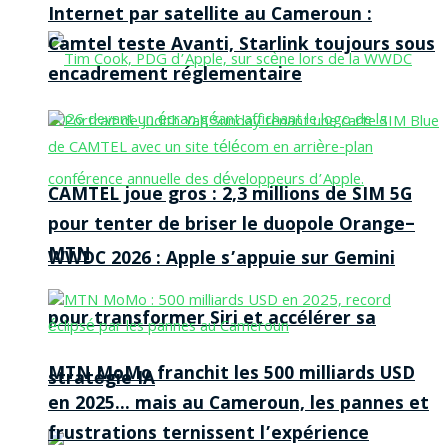
Internet par satellite au Cameroun :
Camtel teste Avanti, Starlink toujours sous
encadrement réglementaire
CAMTEL joue gros : 2,3 millions de SIM 5G
pour tenter de briser le duopole Orange–
MTN
WWDC 2026 : Apple s’appuie sur Gemini
pour transformer Siri et accélérer sa
MTN MoMo franchit les 500 milliards USD
stratégie IA
en 2025… mais au Cameroun, les pannes et
frustrations ternissent l’expérience