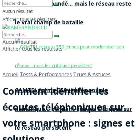
agences à Yaoundé… mais le réseau reste
Aucun résultat
Afficher tous les résultats
le vrai champ de bataille
Aucun résultat
Afficher tous les résultats
Accueil
Tests & Performances
Trucs & Astuces
Comment identifier les
CAMTEL forme 350 jeunes pour le
écoutes téléphoniques sur
numérique… pendant que les critiques sur
votre smartphone : signes et
le réseau persistent