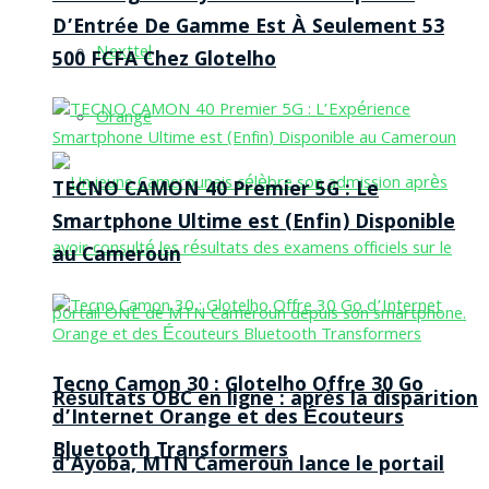
D’Entrée De Gamme Est À Seulement 53
Nexttel
500 FCFA Chez Glotelho
Orange
TECNO CAMON 40 Premier 5G : Le
Smartphone Ultime est (Enfin) Disponible
au Cameroun
Tecno Camon 30 : Glotelho Offre 30 Go
Résultats OBC en ligne : après la disparition
d’Internet Orange et des Écouteurs
Bluetooth Transformers
d’Ayoba, MTN Cameroun lance le portail