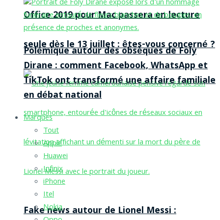
Office 2019 pour Mac passera en lecture
seule dès le 13 juillet : êtes-vous concerné ?
Polémique autour des obsèques de Foly
Dirane : comment Facebook, WhatsApp et
TikTok ont transformé une affaire familiale
en débat national
Marques
Tout
Apple
Huawei
Infinix
iPhone
Itel
Nokia
Fake news autour de Lionel Messi :