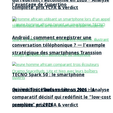
qui redéfinit l’autonomie en 2026 – Analyse
l’avantage de Cupertino
complète, prix FCFA & verdict
Android : comment enregistrer une
conversation téléphonique ? — l’exemple
stratégique des smartphones Transsion
TECNO Spark 50 : le smartphone
Oraimo SpaceBuds vs Lite vs Neo : le
qui redéfinit l’autonomie en 2026 – Analyse
comparatif décisif qui redéfinit le “low-cost
premium” en 2026
complète, prix FCFA & verdict