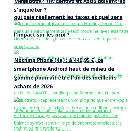
Téléphones non dédouanés au Cameroun :
MegaBook : HP, Lenovo et ASUS doivent-ils
s’inquiéter ?
qui paie réellement les taxes et quel sera
l’impact sur les prix ?
Nothing Phone (4a) : à 449,95 €, ce
smartphone Android haut de milieu de
gamme pourrait être l’un des meilleurs
achats de 2026