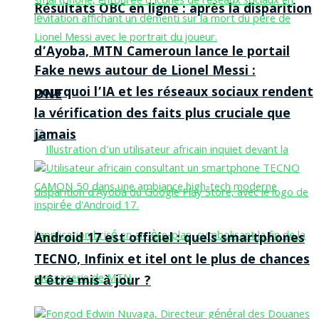
Résultats OBC en ligne : après la disparition
d’Ayoba, MTN Cameroun lance le portail
Fake news autour de Lionel Messi :
pourquoi l’IA et les réseaux sociaux rendent
ONE
la vérification des faits plus cruciale que
jamais
Android 17 est officiel : quels smartphones
TECNO, Infinix et itel ont le plus de chances
d’être mis à jour ?