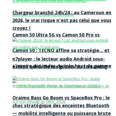
Chargeur branché 24h/24 : au Cameroun en
2026, le vrai risque n’est pas celui que vous
croyez !
Camon 50 Ultra 5G vs Camon 50 Pro vs
Camon 50 : TECNO affine sa stratégie… et
n7player : le lecteur audio Android sous-
s’inspire des codes du très haut de gamme
estimé qui défie les géants du streaming
Oraimo Bass Go Boom vs SpaceBox Pro : le
choc stratégique des enceintes Bluetooth
— mobilité intelligente ou puissance brute