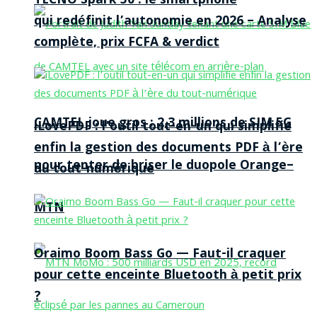
TECNO Spark 50 : le smartphone
qui redéfinit l’autonomie en 2026 – Analyse
complète, prix FCFA & verdict
CAMTEL joue gros : 2,3 millions de SIM 5G
iLovePDF : l’outil tout-en-un qui simplifie
enfin la gestion des documents PDF à l’ère
pour tenter de briser le duopole Orange–
du tout-numérique
MTN
Oraimo Boom Bass Go — Faut-il craquer
pour cette enceinte Bluetooth à petit prix
?