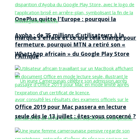
OnePlus quitte l’Europe : pourquoi la
Ayoba : de 35 millions d’utilisateurs à la
marque s’efface et ce que cela change pour
fermeture, pourquoi MTN a retiré son «
WhatsApp africain » du Google Play Store
l’Afrique
Office 2019 pour Mac passera en lecture
seule dès le 13 juillet : êtes-vous concerné ?