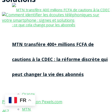
solutions
MTN transfère 400+ millions FCFA de
cautions à la CDEC : la réforme discrète qui
peut changer la vie des abonnés
Orange
FR
Photo by Adrienn on
Pexels.com
MTN
467