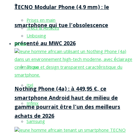
?
TECNO Modular Phone (4,9 mm) : le
Prises en main
smartphone qui tue l’obsolescence
Trucs & Astuces
Unboxing
présenté au MWC 2026
Revue
Tecno
Itel
Nothing Phone (4a) : à 449,95 €, ce
smartphone Android haut de milieu de
Infinix
gamme pourrait être l’un des meilleurs
achats de 2026
Samsung