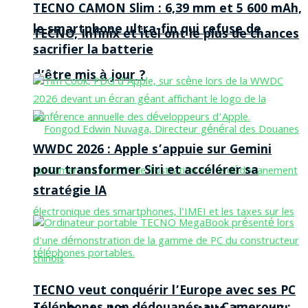
TECNO CAMON Slim : 6,39 mm et 5 600 mAh,
le smartphone ultra-fin qui refuse de
TECNO, Infinix et itel ont le plus de chances
sacrifier la batterie
d’être mis à jour ?
WWDC 2026 : Apple s’appuie sur Gemini
pour transformer Siri et accélérer sa
stratégie IA
TECNO veut conquérir l’Europe avec ses PC