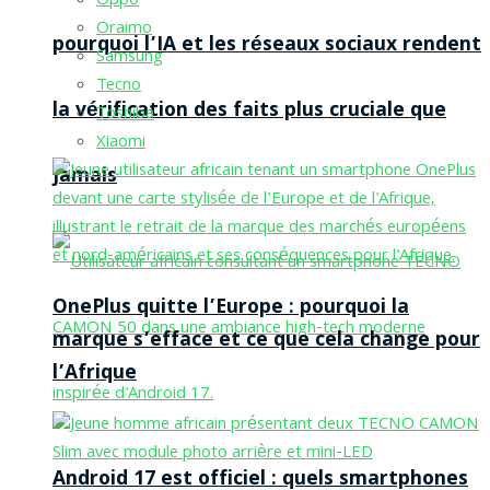
Oppo
Oraimo
pourquoi l’IA et les réseaux sociaux rendent
Samsung
Tecno
la vérification des faits plus cruciale que
Toshiba
Xiaomi
jamais
OnePlus quitte l’Europe : pourquoi la
marque s’efface et ce que cela change pour
l’Afrique
Android 17 est officiel : quels smartphones