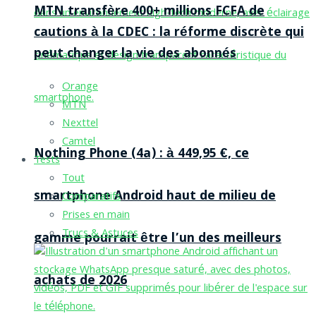
MTN transfère 400+ millions FCFA de
cautions à la CDEC : la réforme discrète qui
peut changer la vie des abonnés
Orange
MTN
Nexttel
Camtel
Nothing Phone (4a) : à 449,95 €, ce
Tests
Tout
smartphone Android haut de milieu de
Comparatifs
Prises en main
Trucs & Astuces
gamme pourrait être l’un des meilleurs
achats de 2026