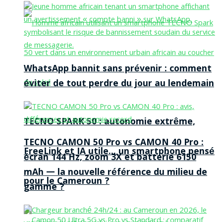
WhatsApp bannit sans prévenir : comment
éviter de tout perdre du jour au lendemain
TECNO SPARK 50 : autonomie extrême,
TECNO CAMON 50 Pro vs CAMON 40 Pro :
FreeLink et IA utile… un smartphone pensé
écran 144 Hz, zoom 3X et batterie 6150
mAh — la nouvelle référence du milieu de
pour le Cameroun ?
gamme ?