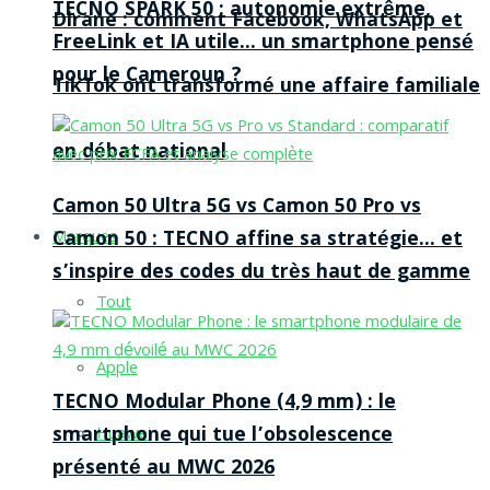
TECNO SPARK 50 : autonomie extrême,
Dirane : comment Facebook, WhatsApp et
FreeLink et IA utile… un smartphone pensé
pour le Cameroun ?
TikTok ont transformé une affaire familiale
en débat national
Camon 50 Ultra 5G vs Camon 50 Pro vs
Camon 50 : TECNO affine sa stratégie… et
Marques
s’inspire des codes du très haut de gamme
Tout
Apple
TECNO Modular Phone (4,9 mm) : le
smartphone qui tue l’obsolescence
Huawei
présenté au MWC 2026