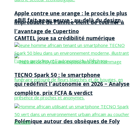
Apple contre une orange : le procès le plus
eBill fait peau neuve : au-delà du design,
improbable de l’année vient de tourner à
l’avantage de Cupertino
CAMTEL joue sa crédibilité numérique
TECNO Spark 50 : le smartphone
qui redéfinit l’autonomie en 2026 – Analyse
complète, prix FCFA & verdict
Polémique autour des obsèques de Foly