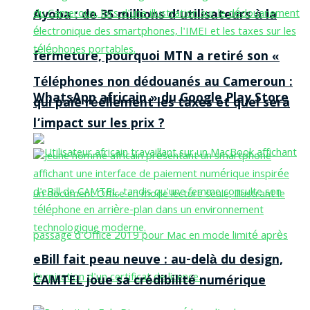
Ayoba : de 35 millions d’utilisateurs à la
fermeture, pourquoi MTN a retiré son «
Téléphones non dédouanés au Cameroun :
WhatsApp africain » du Google Play Store
qui paie réellement les taxes et quel sera
l’impact sur les prix ?
eBill fait peau neuve : au-delà du design,
CAMTEL joue sa crédibilité numérique