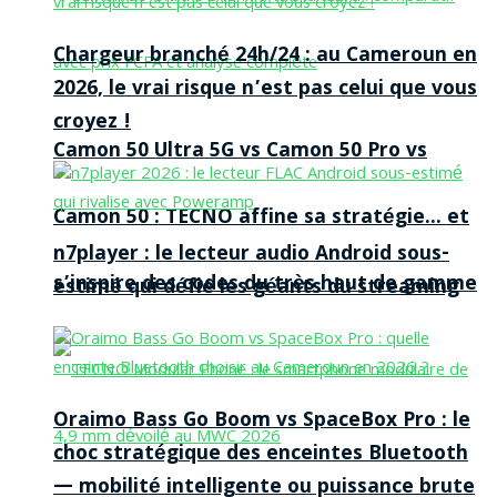
Chargeur branché 24h/24 : au Cameroun en
2026, le vrai risque n’est pas celui que vous
croyez !
Camon 50 Ultra 5G vs Camon 50 Pro vs
Camon 50 : TECNO affine sa stratégie… et
n7player : le lecteur audio Android sous-
s’inspire des codes du très haut de gamme
estimé qui défie les géants du streaming
Oraimo Bass Go Boom vs SpaceBox Pro : le
choc stratégique des enceintes Bluetooth
— mobilité intelligente ou puissance brute