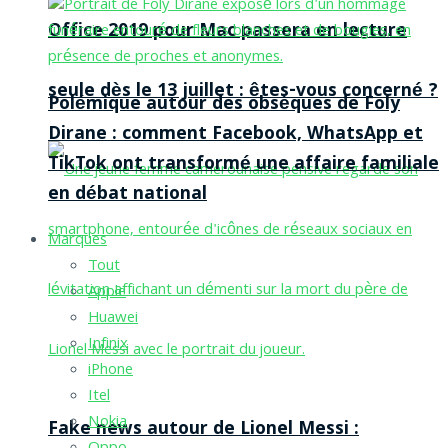
Office 2019 pour Mac passera en lecture
seule dès le 13 juillet : êtes-vous concerné ?
Polémique autour des obsèques de Foly
Dirane : comment Facebook, WhatsApp et
TikTok ont transformé une affaire familiale
en débat national
Marques
Tout
Apple
Huawei
Infinix
iPhone
Itel
Nokia
Fake news autour de Lionel Messi :