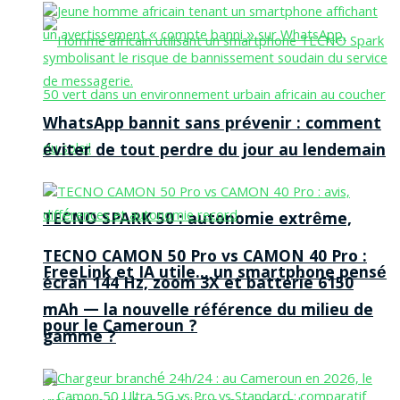
WhatsApp bannit sans prévenir : comment
éviter de tout perdre du jour au lendemain
TECNO SPARK 50 : autonomie extrême,
TECNO CAMON 50 Pro vs CAMON 40 Pro :
FreeLink et IA utile… un smartphone pensé
écran 144 Hz, zoom 3X et batterie 6150
mAh — la nouvelle référence du milieu de
pour le Cameroun ?
gamme ?