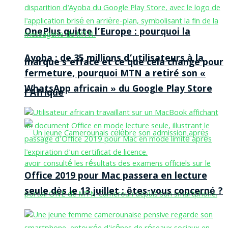
OnePlus quitte l’Europe : pourquoi la
Ayoba : de 35 millions d’utilisateurs à la
marque s’efface et ce que cela change pour
fermeture, pourquoi MTN a retiré son «
WhatsApp africain » du Google Play Store
l’Afrique
Office 2019 pour Mac passera en lecture
seule dès le 13 juillet : êtes-vous concerné ?