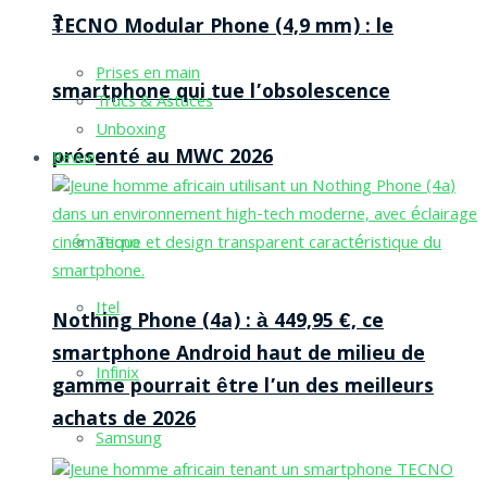
?
TECNO Modular Phone (4,9 mm) : le
Prises en main
smartphone qui tue l’obsolescence
Trucs & Astuces
Unboxing
présenté au MWC 2026
Revue
Tecno
Itel
Nothing Phone (4a) : à 449,95 €, ce
smartphone Android haut de milieu de
Infinix
gamme pourrait être l’un des meilleurs
achats de 2026
Samsung