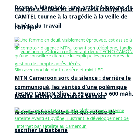
Drame à Mbankolo : une activité interne de
marque s’efface et ce que cela change pour
CAMTEL tourne à la tragédie à la veille de
la Fête du Travail
l’Afrique
MTN Cameroon sort du silence : derrière le
communiqué, les vérités d’une polémique
TECNO CAMON Slim : 6,39 mm et 5 600 mAh,
Mobile Money sous haute tension
le smartphone ultra-fin qui refuse de
sacrifier la batterie