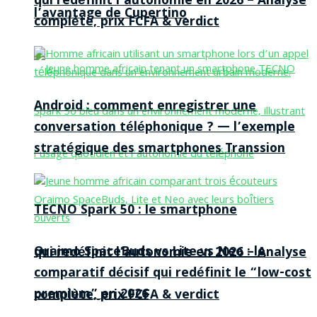
qui redéfinit l’autonomie en 2026 – Analyse
l’avantage de Cupertino
complète, prix FCFA & verdict
Android : comment enregistrer une
conversation téléphonique ? — l’exemple
stratégique des smartphones Transsion
TECNO Spark 50 : le smartphone
Oraimo SpaceBuds vs Lite vs Neo : le
qui redéfinit l’autonomie en 2026 – Analyse
comparatif décisif qui redéfinit le “low-cost
premium” en 2026
complète, prix FCFA & verdict