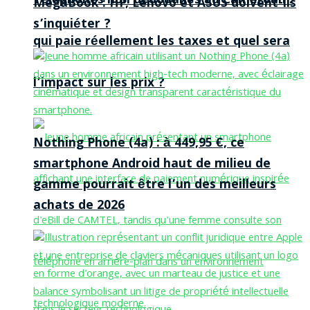
Téléphones non dédouanés au Cameroun :
MegaBook : HP, Lenovo et ASUS doivent-ils
s’inquiéter ?
qui paie réellement les taxes et quel sera
l’impact sur les prix ?
Nothing Phone (4a) : à 449,95 €, ce
smartphone Android haut de milieu de
gamme pourrait être l’un des meilleurs
achats de 2026