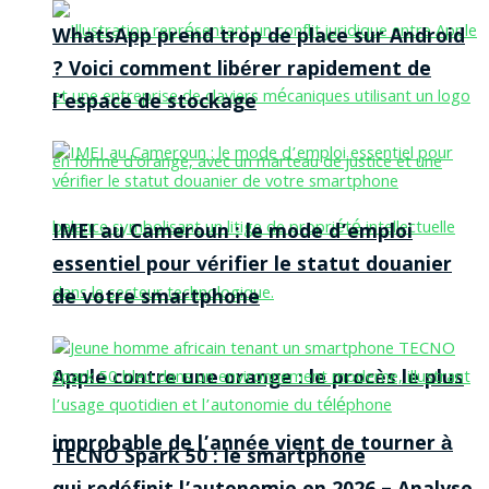
WhatsApp prend trop de place sur Android
? Voici comment libérer rapidement de
l’espace de stockage
IMEI au Cameroun : le mode d’emploi
essentiel pour vérifier le statut douanier
de votre smartphone
Apple contre une orange : le procès le plus
improbable de l’année vient de tourner à
TECNO Spark 50 : le smartphone