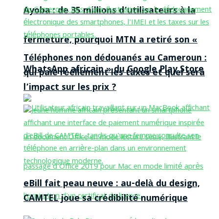
Ayoba : de 35 millions d’utilisateurs à la
fermeture, pourquoi MTN a retiré son «
Téléphones non dédouanés au Cameroun :
WhatsApp africain » du Google Play Store
qui paie réellement les taxes et quel sera
l’impact sur les prix ?
eBill fait peau neuve : au-delà du design,
CAMTEL joue sa crédibilité numérique