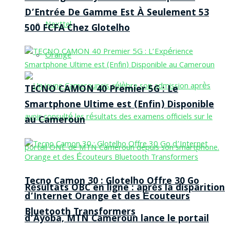
D’Entrée De Gamme Est À Seulement 53
Nexttel
500 FCFA Chez Glotelho
Orange
TECNO CAMON 40 Premier 5G : Le
Smartphone Ultime est (Enfin) Disponible
au Cameroun
Tecno Camon 30 : Glotelho Offre 30 Go
Résultats OBC en ligne : après la disparition
d’Internet Orange et des Écouteurs
Bluetooth Transformers
d’Ayoba, MTN Cameroun lance le portail