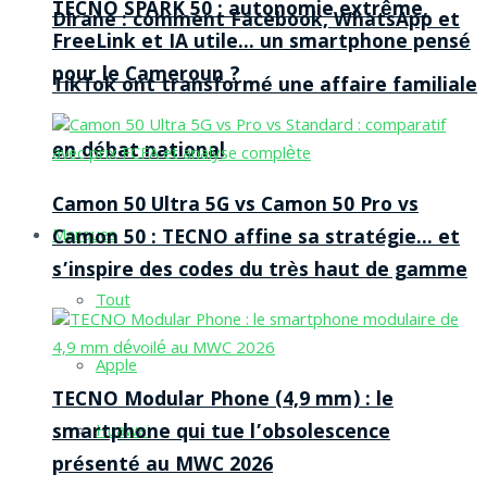
TECNO SPARK 50 : autonomie extrême,
Dirane : comment Facebook, WhatsApp et
FreeLink et IA utile… un smartphone pensé
pour le Cameroun ?
TikTok ont transformé une affaire familiale
en débat national
Camon 50 Ultra 5G vs Camon 50 Pro vs
Camon 50 : TECNO affine sa stratégie… et
Marques
s’inspire des codes du très haut de gamme
Tout
Apple
TECNO Modular Phone (4,9 mm) : le
smartphone qui tue l’obsolescence
Huawei
présenté au MWC 2026