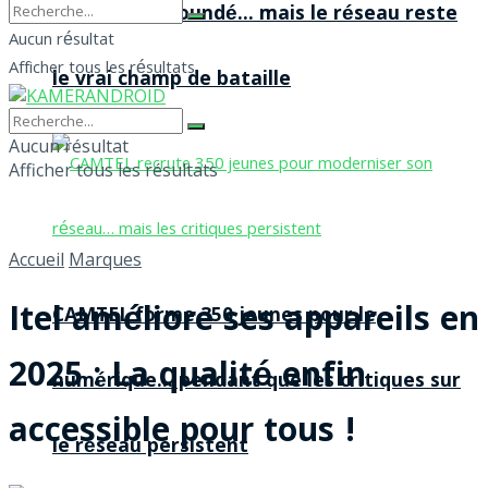
agences à Yaoundé… mais le réseau reste
Aucun résultat
Afficher tous les résultats
le vrai champ de bataille
Aucun résultat
Afficher tous les résultats
Accueil
Marques
Itel améliore ses appareils en
CAMTEL forme 350 jeunes pour le
2025 : La qualité enfin
numérique… pendant que les critiques sur
accessible pour tous !
le réseau persistent