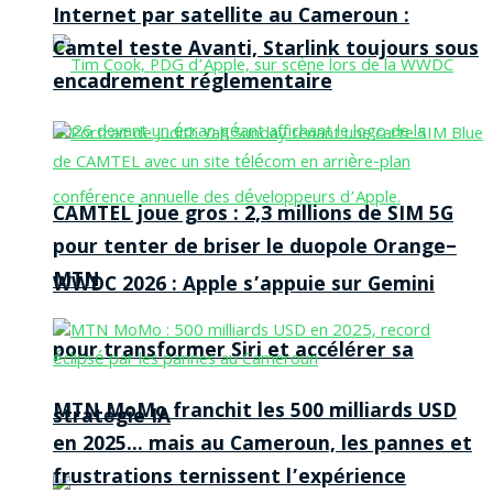
Internet par satellite au Cameroun :
Camtel teste Avanti, Starlink toujours sous
encadrement réglementaire
CAMTEL joue gros : 2,3 millions de SIM 5G
pour tenter de briser le duopole Orange–
MTN
WWDC 2026 : Apple s’appuie sur Gemini
pour transformer Siri et accélérer sa
MTN MoMo franchit les 500 milliards USD
stratégie IA
en 2025… mais au Cameroun, les pannes et
frustrations ternissent l’expérience