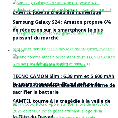
CAMTEL joue sa crédibilité numérique
Samsung Galaxy S24 : Amazon propose 6%
de réduction sur le smartphone le plus
puissant du marché
Vidéos
TECNO CAMON Slim : 6,39 mm et 5 600 mAh,
le smartphone ultra-fin qui refuse de
Drame à Mbankolo : une activité interne de
sacrifier la batterie
CAMTEL tourne à la tragédie à la veille de
la Fête du Travail