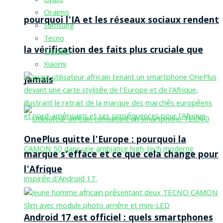
Oppo
Oraimo
pourquoi l’IA et les réseaux sociaux rendent
Samsung
Tecno
la vérification des faits plus cruciale que
Toshiba
Xiaomi
jamais
OnePlus quitte l’Europe : pourquoi la
marque s’efface et ce que cela change pour
l’Afrique
Android 17 est officiel : quels smartphones