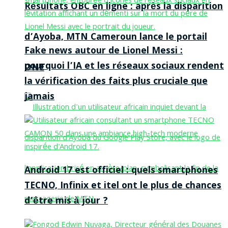
Résultats OBC en ligne : après la disparition
d’Ayoba, MTN Cameroun lance le portail
Fake news autour de Lionel Messi :
pourquoi l’IA et les réseaux sociaux rendent
ONE
la vérification des faits plus cruciale que
jamais
Android 17 est officiel : quels smartphones
TECNO, Infinix et itel ont le plus de chances
d’être mis à jour ?