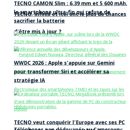
TECNO CAMON Slim : 6,39 mm et 5 600 mAh,
le smartphone ultra-fin qui refuse de
TECNO, Infinix et itel ont le plus de chances
sacrifier la batterie
d’être mis à jour ?
WWDC 2026 : Apple s’appuie sur Gemini
pour transformer Siri et accélérer sa
stratégie IA
TECNO veut conquérir l’Europe avec ses PC