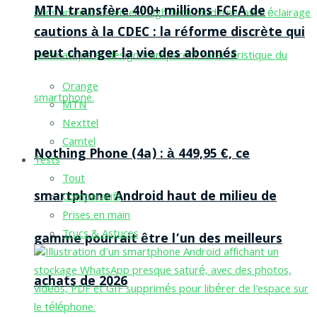
MTN transfère 400+ millions FCFA de
cautions à la CDEC : la réforme discrète qui
peut changer la vie des abonnés
Orange
MTN
Nexttel
Camtel
Nothing Phone (4a) : à 449,95 €, ce
Tests
Tout
smartphone Android haut de milieu de
Comparatifs
Prises en main
Trucs & Astuces
gamme pourrait être l’un des meilleurs
achats de 2026