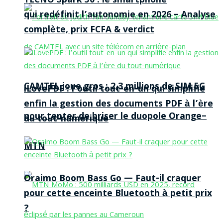
TECNO Spark 50 : le smartphone
qui redéfinit l’autonomie en 2026 – Analyse
complète, prix FCFA & verdict
CAMTEL joue gros : 2,3 millions de SIM 5G
iLovePDF : l’outil tout-en-un qui simplifie
enfin la gestion des documents PDF à l’ère
pour tenter de briser le duopole Orange–
du tout-numérique
MTN
Oraimo Boom Bass Go — Faut-il craquer
pour cette enceinte Bluetooth à petit prix
?