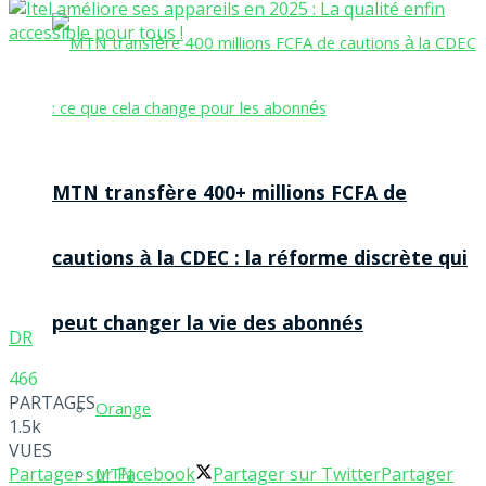
MTN transfère 400+ millions FCFA de
cautions à la CDEC : la réforme discrète qui
peut changer la vie des abonnés
DR
466
PARTAGES
Orange
1.5k
VUES
MTN
Partager sur Facebook
Partager sur Twitter
Partager