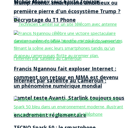
Mobile Money sous haute tension
Trump Phone : smartphone ambitieux ou
première pierre d’un écosystème Trump ?
Décryptage du T1 Phone
Francis Ngannou fait exploser Internet :
comment son retour en MMA est devenu
Internet par satellite au Cameroun :
un phénomène numérique mondial
Camtel teste Avanti, Starlink toujours sous
encadrement réglementaire