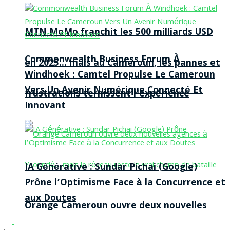
MTN MoMo franchit les 500 milliards USD
Commonwealth Business Forum À
en 2025… mais au Cameroun, les pannes et
Windhoek : Camtel Propulse Le Cameroun
Vers Un Avenir Numérique Connecté Et
frustrations ternissent l’expérience
Innovant
IA Générative : Sundar Pichai (Google)
Prône l’Optimisme Face à la Concurrence et
aux Doutes
Orange Cameroun ouvre deux nouvelles