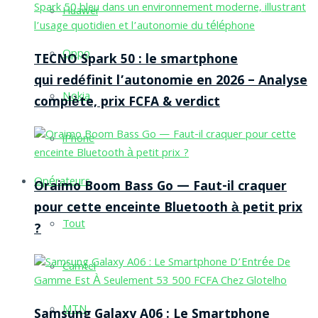
Huawei
Oppo
TECNO Spark 50 : le smartphone
qui redéfinit l’autonomie en 2026 – Analyse
Nokia
complète, prix FCFA & verdict
iPhone
Opérateurs
Oraimo Boom Bass Go — Faut-il craquer
pour cette enceinte Bluetooth à petit prix
Tout
?
Camtel
MTN
Samsung Galaxy A06 : Le Smartphone