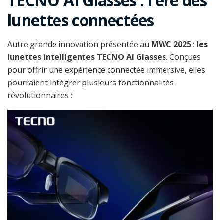
TECNO AI Glasses : l’ère des
lunettes connectées
Autre grande innovation présentée au
MWC 2025
:
les
lunettes intelligentes TECNO AI Glasses
. Conçues
pour offrir une expérience connectée immersive, elles
pourraient intégrer plusieurs fonctionnalités
révolutionnaires :