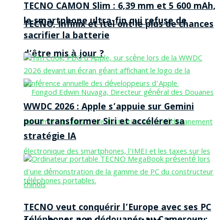
TECNO CAMON Slim : 6,39 mm et 5 600 mAh,
le smartphone ultra-fin qui refuse de
TECNO, Infinix et itel ont le plus de chances
sacrifier la batterie
d’être mis à jour ?
WWDC 2026 : Apple s’appuie sur Gemini
pour transformer Siri et accélérer sa
stratégie IA
TECNO veut conquérir l’Europe avec ses PC