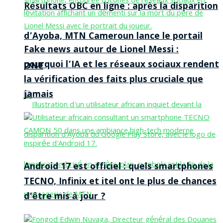
Résultats OBC en ligne : après la disparition
d’Ayoba, MTN Cameroun lance le portail
Fake news autour de Lionel Messi :
pourquoi l’IA et les réseaux sociaux rendent
ONE
la vérification des faits plus cruciale que
jamais
Android 17 est officiel : quels smartphones
TECNO, Infinix et itel ont le plus de chances
d’être mis à jour ?