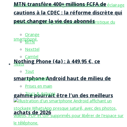
MTN transfère 400+ millions FCFA de
cautions à la CDEC : la réforme discrète qui
peut changer la vie des abonnés
Orange
MTN
Nexttel
Camtel
Nothing Phone (4a) : à 449,95 €, ce
Tests
Tout
smartphone Android haut de milieu de
Comparatifs
Prises en main
Trucs & Astuces
gamme pourrait être l’un des meilleurs
achats de 2026