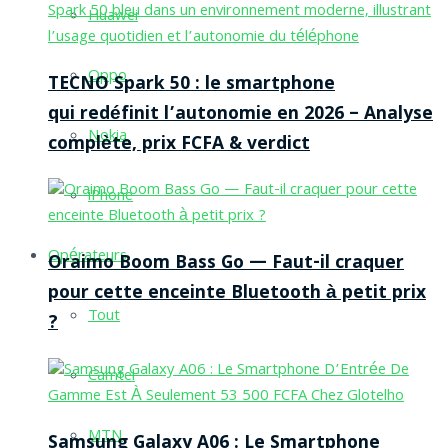
Huawei
Oppo
TECNO Spark 50 : le smartphone
qui redéfinit l’autonomie en 2026 – Analyse
Nokia
complète, prix FCFA & verdict
iPhone
Opérateurs
Oraimo Boom Bass Go — Faut-il craquer
pour cette enceinte Bluetooth à petit prix
Tout
?
Camtel
MTN
Samsung Galaxy A06 : Le Smartphone