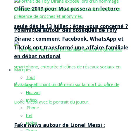
Office 2019 pour Mac passera en lecture
seule dès le 13 juillet : êtes-vous concerné ?
Polémique autour des obsèques de Foly
Dirane : comment Facebook, WhatsApp et
TikTok ont transformé une affaire familiale
en débat national
Marques
Tout
Apple
Huawei
Infinix
iPhone
Itel
Nokia
Fake news autour de Lionel Messi :