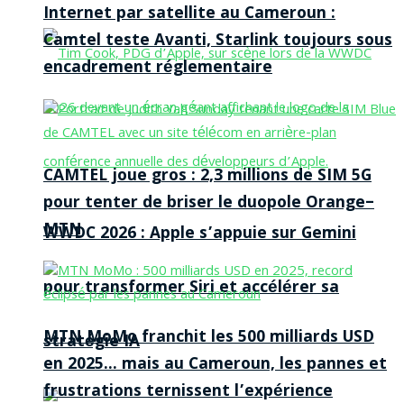
Internet par satellite au Cameroun :
Camtel teste Avanti, Starlink toujours sous
encadrement réglementaire
CAMTEL joue gros : 2,3 millions de SIM 5G
pour tenter de briser le duopole Orange–
MTN
WWDC 2026 : Apple s’appuie sur Gemini
pour transformer Siri et accélérer sa
MTN MoMo franchit les 500 milliards USD
stratégie IA
en 2025… mais au Cameroun, les pannes et
frustrations ternissent l’expérience