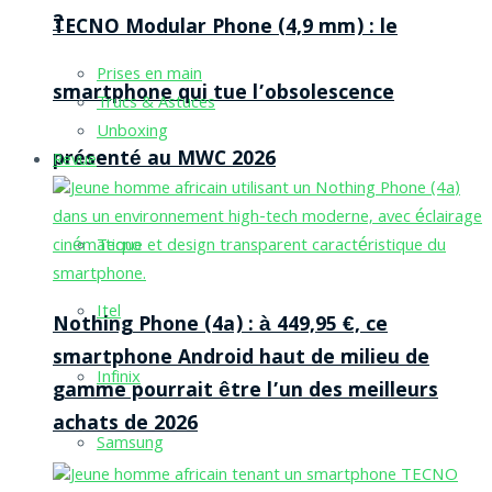
?
TECNO Modular Phone (4,9 mm) : le
Prises en main
smartphone qui tue l’obsolescence
Trucs & Astuces
Unboxing
présenté au MWC 2026
Revue
Tecno
Itel
Nothing Phone (4a) : à 449,95 €, ce
smartphone Android haut de milieu de
Infinix
gamme pourrait être l’un des meilleurs
achats de 2026
Samsung