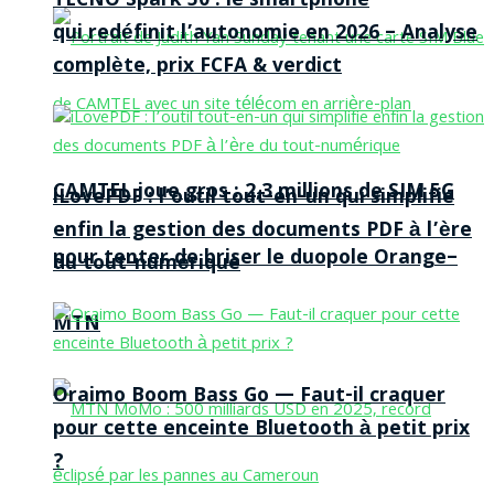
TECNO Spark 50 : le smartphone
qui redéfinit l’autonomie en 2026 – Analyse
complète, prix FCFA & verdict
CAMTEL joue gros : 2,3 millions de SIM 5G
iLovePDF : l’outil tout-en-un qui simplifie
enfin la gestion des documents PDF à l’ère
pour tenter de briser le duopole Orange–
du tout-numérique
MTN
Oraimo Boom Bass Go — Faut-il craquer
pour cette enceinte Bluetooth à petit prix
?