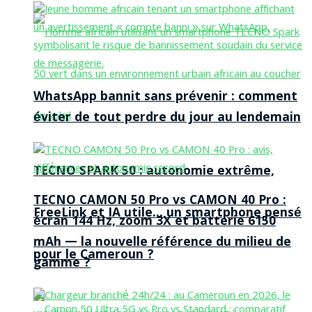
WhatsApp bannit sans prévenir : comment
éviter de tout perdre du jour au lendemain
TECNO SPARK 50 : autonomie extrême,
TECNO CAMON 50 Pro vs CAMON 40 Pro :
FreeLink et IA utile… un smartphone pensé
écran 144 Hz, zoom 3X et batterie 6150
mAh — la nouvelle référence du milieu de
pour le Cameroun ?
gamme ?