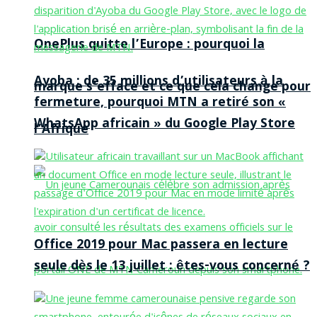
OnePlus quitte l’Europe : pourquoi la
Ayoba : de 35 millions d’utilisateurs à la
marque s’efface et ce que cela change pour
fermeture, pourquoi MTN a retiré son «
WhatsApp africain » du Google Play Store
l’Afrique
Office 2019 pour Mac passera en lecture
seule dès le 13 juillet : êtes-vous concerné ?