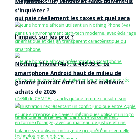
Téléphones non dédouanés au Cameroun :
MegaBook : HP, Lenovo et ASUS doivent-ils
s’inquiéter ?
qui paie réellement les taxes et quel sera
l’impact sur les prix ?
Nothing Phone (4a) : à 449,95 €, ce
smartphone Android haut de milieu de
gamme pourrait être l’un des meilleurs
achats de 2026