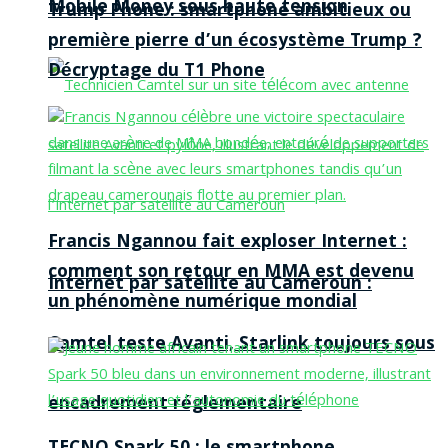
Mobile Money sous haute tension
Trump Phone : smartphone ambitieux ou
première pierre d’un écosystème Trump ?
Décryptage du T1 Phone
Francis Ngannou fait exploser Internet :
comment son retour en MMA est devenu
Internet par satellite au Cameroun :
un phénomène numérique mondial
Camtel teste Avanti, Starlink toujours sous
encadrement réglementaire