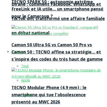
TECNO SPARK 50 : autonomie extrême,
Dirane : comment Facebook, WhatsApp et
FreeLink et IA utile… un smartphone pensé
pour le Cameroun ?
TikTok ont transformé une affaire familiale
en débat national
Camon 50 Ultra 5G vs Camon 50 Pro vs
Camon 50 : TECNO affine sa stratégie… et
Marques
s’inspire des codes du très haut de gamme
Tout
Apple
TECNO Modular Phone (4,9 mm) : le
smartphone qui tue l’obsolescence
Huawei
présenté au MWC 2026