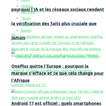
Oppo
Oraimo
pourquoi l’IA et les réseaux sociaux rendent
Samsung
Tecno
la vérification des faits plus cruciale que
Toshiba
Xiaomi
jamais
OnePlus quitte l’Europe : pourquoi la
marque s’efface et ce que cela change pour
l’Afrique
Android 17 est officiel : quels smartphones