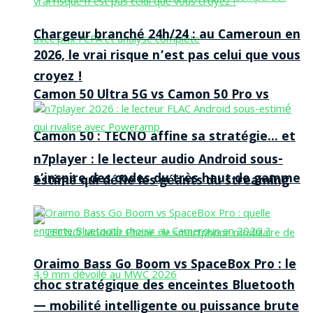
Chargeur branché 24h/24 : au Cameroun en
2026, le vrai risque n’est pas celui que vous
croyez !
Camon 50 Ultra 5G vs Camon 50 Pro vs
Camon 50 : TECNO affine sa stratégie… et
n7player : le lecteur audio Android sous-
s’inspire des codes du très haut de gamme
estimé qui défie les géants du streaming
Oraimo Bass Go Boom vs SpaceBox Pro : le
choc stratégique des enceintes Bluetooth
— mobilité intelligente ou puissance brute