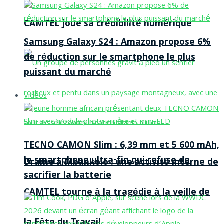
CAMTEL joue sa crédibilité numérique
Samsung Galaxy S24 : Amazon propose 6%
de réduction sur le smartphone le plus
puissant du marché
Vidéos
TECNO CAMON Slim : 6,39 mm et 5 600 mAh,
le smartphone ultra-fin qui refuse de
Drame à Mbankolo : une activité interne de
sacrifier la batterie
CAMTEL tourne à la tragédie à la veille de
la Fête du Travail