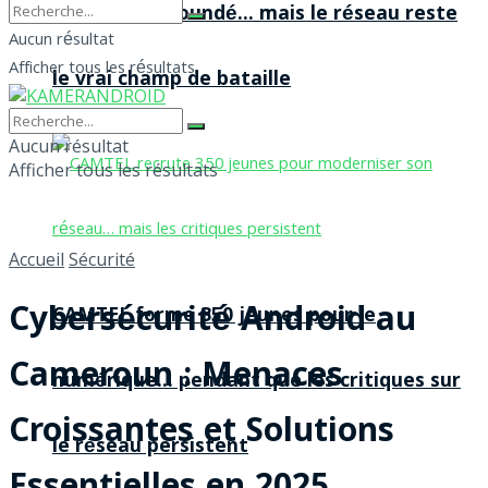
agences à Yaoundé… mais le réseau reste
Aucun résultat
Afficher tous les résultats
le vrai champ de bataille
Aucun résultat
Afficher tous les résultats
Accueil
Sécurité
Cybersécurité Android au
CAMTEL forme 350 jeunes pour le
Cameroun : Menaces
numérique… pendant que les critiques sur
Croissantes et Solutions
le réseau persistent