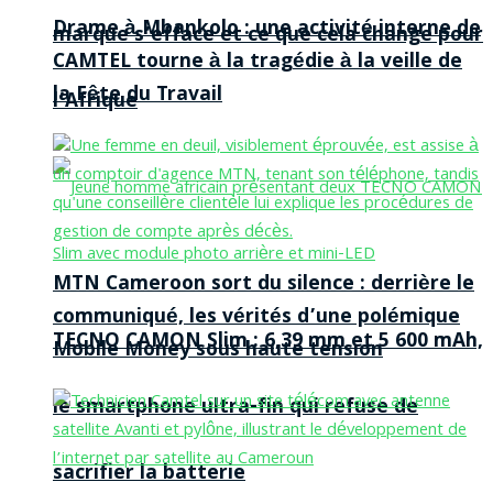
Drame à Mbankolo : une activité interne de
marque s’efface et ce que cela change pour
CAMTEL tourne à la tragédie à la veille de
la Fête du Travail
l’Afrique
MTN Cameroon sort du silence : derrière le
communiqué, les vérités d’une polémique
TECNO CAMON Slim : 6,39 mm et 5 600 mAh,
Mobile Money sous haute tension
le smartphone ultra-fin qui refuse de
sacrifier la batterie