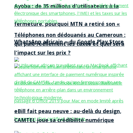
Ayoba : de 35 millions d’utilisateurs à la
fermeture, pourquoi MTN a retiré son «
Téléphones non dédouanés au Cameroun :
WhatsApp africain » du Google Play Store
qui paie réellement les taxes et quel sera
l’impact sur les prix ?
eBill fait peau neuve : au-delà du design,
CAMTEL joue sa crédibilité numérique