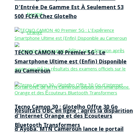
D’Entrée De Gamme Est À Seulement 53
Nexttel
500 FCFA Chez Glotelho
Orange
TECNO CAMON 40 Premier 5G : Le
Smartphone Ultime est (Enfin) Disponible
au Cameroun
Tecno Camon 30 : Glotelho Offre 30 Go
Résultats OBC en ligne : après la disparition
d’Internet Orange et des Écouteurs
Bluetooth Transformers
d’Ayoba, MTN Cameroun lance le portail