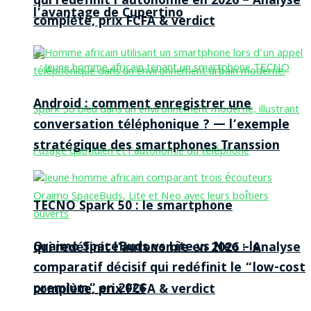
qui redéfinit l’autonomie en 2026 – Analyse
l’avantage de Cupertino
complète, prix FCFA & verdict
Android : comment enregistrer une
conversation téléphonique ? — l’exemple
stratégique des smartphones Transsion
TECNO Spark 50 : le smartphone
Oraimo SpaceBuds vs Lite vs Neo : le
qui redéfinit l’autonomie en 2026 – Analyse
comparatif décisif qui redéfinit le “low-cost
premium” en 2026
complète, prix FCFA & verdict