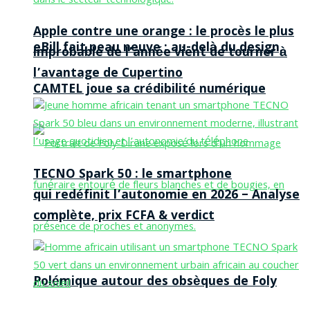
Apple contre une orange : le procès le plus
eBill fait peau neuve : au-delà du design,
improbable de l’année vient de tourner à
l’avantage de Cupertino
CAMTEL joue sa crédibilité numérique
TECNO Spark 50 : le smartphone
qui redéfinit l’autonomie en 2026 – Analyse
complète, prix FCFA & verdict
Polémique autour des obsèques de Foly