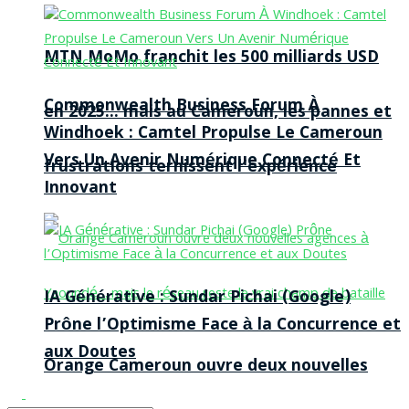
MTN MoMo franchit les 500 milliards USD
Commonwealth Business Forum À
en 2025… mais au Cameroun, les pannes et
Windhoek : Camtel Propulse Le Cameroun
Vers Un Avenir Numérique Connecté Et
frustrations ternissent l’expérience
Innovant
IA Générative : Sundar Pichai (Google)
Prône l’Optimisme Face à la Concurrence et
aux Doutes
Orange Cameroun ouvre deux nouvelles