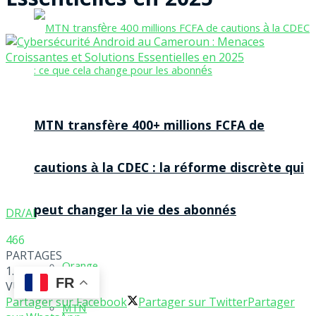
Essentielles en 2025
MTN transfère 400+ millions FCFA de
cautions à la CDEC : la réforme discrète qui
peut changer la vie des abonnés
DR/AI
466
PARTAGES
Orange
1.5k
FR
VUES
Partager sur Facebook
Partager sur Twitter
Partager
MTN