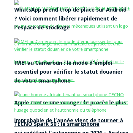
WhatsApp prend trop de place sur Android
? Voici comment libérer rapidement de
l’espace de stockage
IMEI au Cameroun : le mode d’emploi
essentiel pour vérifier le statut douanier
de votre smartphone
Apple contre une orange : le procès le plus
improbable de l’année vient de tourner à
TECNO Spark 50 : le smartphone