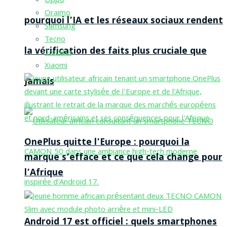
Oppo
Oraimo
pourquoi l’IA et les réseaux sociaux rendent
Samsung
Tecno
la vérification des faits plus cruciale que
Toshiba
Xiaomi
jamais
OnePlus quitte l’Europe : pourquoi la
marque s’efface et ce que cela change pour
l’Afrique
Android 17 est officiel : quels smartphones