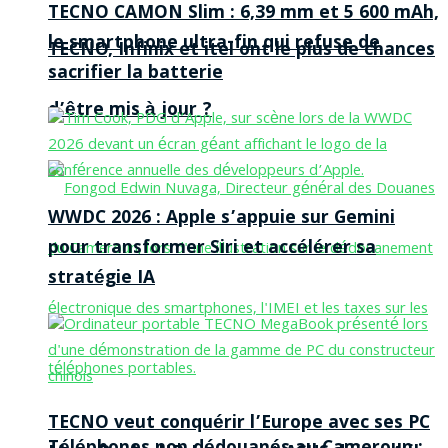
TECNO CAMON Slim : 6,39 mm et 5 600 mAh,
le smartphone ultra-fin qui refuse de
TECNO, Infinix et itel ont le plus de chances
sacrifier la batterie
d’être mis à jour ?
WWDC 2026 : Apple s’appuie sur Gemini
pour transformer Siri et accélérer sa
stratégie IA
TECNO veut conquérir l’Europe avec ses PC