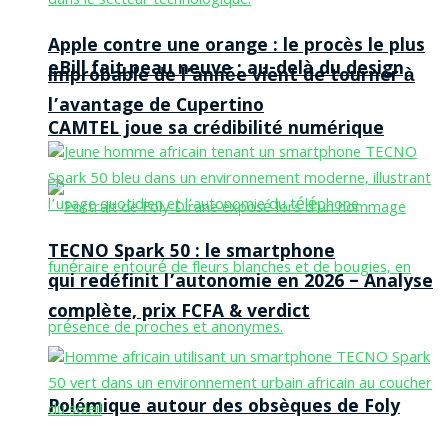
Apple contre une orange : le procès le plus
eBill fait peau neuve : au-delà du design,
improbable de l’année vient de tourner à
l’avantage de Cupertino
CAMTEL joue sa crédibilité numérique
TECNO Spark 50 : le smartphone
qui redéfinit l’autonomie en 2026 – Analyse
complète, prix FCFA & verdict
Polémique autour des obsèques de Foly