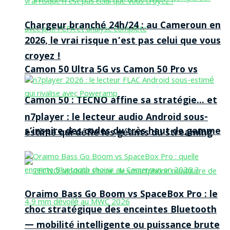
Chargeur branché 24h/24 : au Cameroun en
2026, le vrai risque n’est pas celui que vous
croyez !
Camon 50 Ultra 5G vs Camon 50 Pro vs
Camon 50 : TECNO affine sa stratégie… et
n7player : le lecteur audio Android sous-
s’inspire des codes du très haut de gamme
estimé qui défie les géants du streaming
Oraimo Bass Go Boom vs SpaceBox Pro : le
choc stratégique des enceintes Bluetooth
— mobilité intelligente ou puissance brute