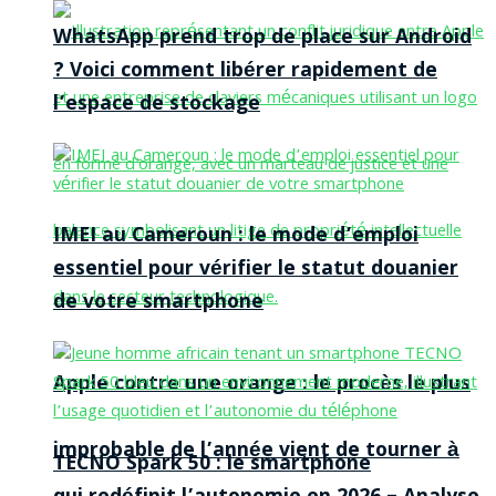
WhatsApp prend trop de place sur Android
? Voici comment libérer rapidement de
l’espace de stockage
IMEI au Cameroun : le mode d’emploi
essentiel pour vérifier le statut douanier
de votre smartphone
Apple contre une orange : le procès le plus
improbable de l’année vient de tourner à
TECNO Spark 50 : le smartphone