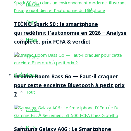
Huawei
Oppo
TECNO Spark 50 : le smartphone
qui redéfinit l’autonomie en 2026 – Analyse
Nokia
complète, prix FCFA & verdict
iPhone
Opérateurs
Oraimo Boom Bass Go — Faut-il craquer
pour cette enceinte Bluetooth à petit prix
Tout
?
Camtel
MTN
Samsung Galaxy A06 : Le Smartphone