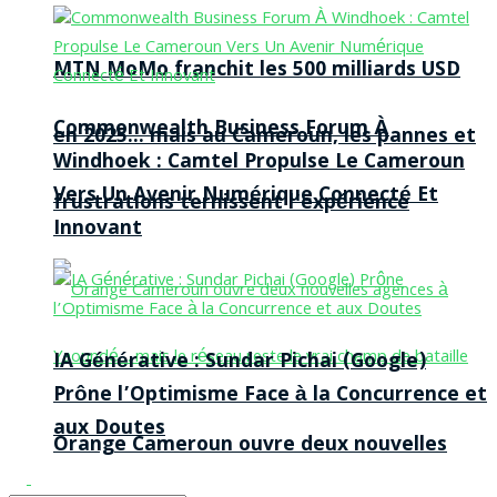
MTN MoMo franchit les 500 milliards USD
Commonwealth Business Forum À
en 2025… mais au Cameroun, les pannes et
Windhoek : Camtel Propulse Le Cameroun
Vers Un Avenir Numérique Connecté Et
frustrations ternissent l’expérience
Innovant
IA Générative : Sundar Pichai (Google)
Prône l’Optimisme Face à la Concurrence et
aux Doutes
Orange Cameroun ouvre deux nouvelles