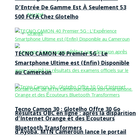
D’Entrée De Gamme Est À Seulement 53
Nexttel
500 FCFA Chez Glotelho
Orange
TECNO CAMON 40 Premier 5G : Le
Smartphone Ultime est (Enfin) Disponible
au Cameroun
Tecno Camon 30 : Glotelho Offre 30 Go
Résultats OBC en ligne : après la disparition
d’Internet Orange et des Écouteurs
Bluetooth Transformers
d’Ayoba, MTN Cameroun lance le portail