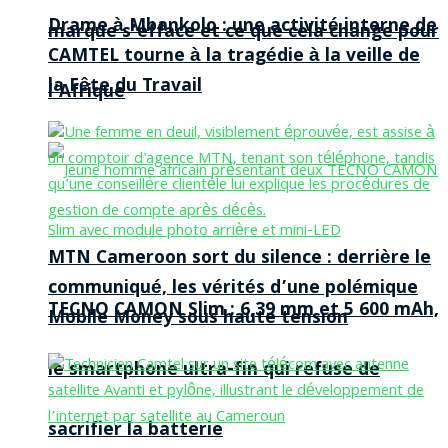
Drame à Mbankolo : une activité interne de
marque s’efface et ce que cela change pour
CAMTEL tourne à la tragédie à la veille de
la Fête du Travail
l’Afrique
MTN Cameroon sort du silence : derrière le
communiqué, les vérités d’une polémique
TECNO CAMON Slim : 6,39 mm et 5 600 mAh,
Mobile Money sous haute tension
le smartphone ultra-fin qui refuse de
sacrifier la batterie