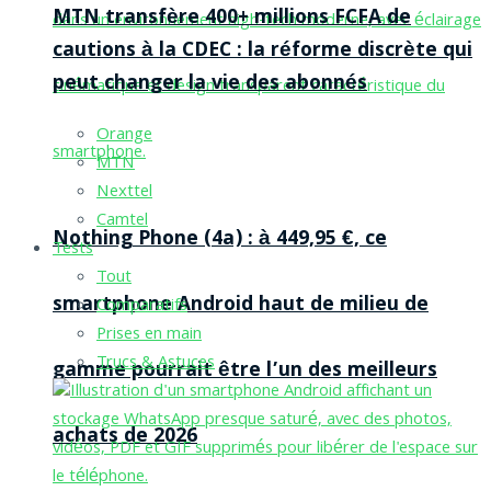
MTN transfère 400+ millions FCFA de
cautions à la CDEC : la réforme discrète qui
peut changer la vie des abonnés
Orange
MTN
Nexttel
Camtel
Nothing Phone (4a) : à 449,95 €, ce
Tests
Tout
smartphone Android haut de milieu de
Comparatifs
Prises en main
Trucs & Astuces
gamme pourrait être l’un des meilleurs
achats de 2026