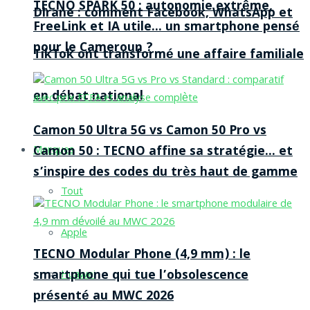
TECNO SPARK 50 : autonomie extrême,
Dirane : comment Facebook, WhatsApp et
FreeLink et IA utile… un smartphone pensé
pour le Cameroun ?
TikTok ont transformé une affaire familiale
en débat national
Camon 50 Ultra 5G vs Camon 50 Pro vs
Camon 50 : TECNO affine sa stratégie… et
Marques
s’inspire des codes du très haut de gamme
Tout
Apple
TECNO Modular Phone (4,9 mm) : le
smartphone qui tue l’obsolescence
Huawei
présenté au MWC 2026