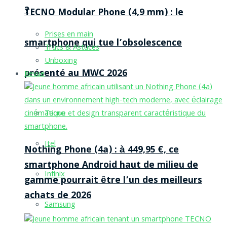
?
TECNO Modular Phone (4,9 mm) : le
Prises en main
smartphone qui tue l’obsolescence
Trucs & Astuces
Unboxing
présenté au MWC 2026
Revue
Tecno
Itel
Nothing Phone (4a) : à 449,95 €, ce
smartphone Android haut de milieu de
Infinix
gamme pourrait être l’un des meilleurs
achats de 2026
Samsung