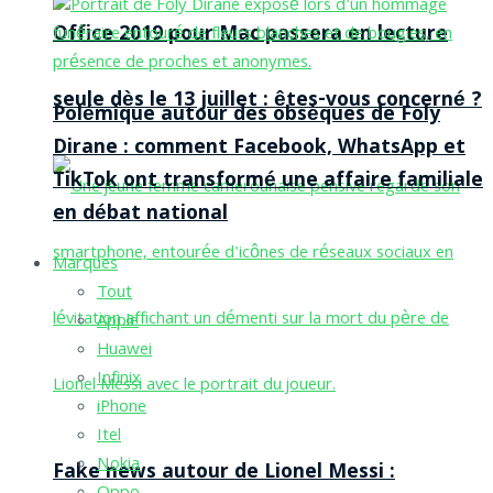
Office 2019 pour Mac passera en lecture
seule dès le 13 juillet : êtes-vous concerné ?
Polémique autour des obsèques de Foly
Dirane : comment Facebook, WhatsApp et
TikTok ont transformé une affaire familiale
en débat national
Marques
Tout
Apple
Huawei
Infinix
iPhone
Itel
Nokia
Fake news autour de Lionel Messi :