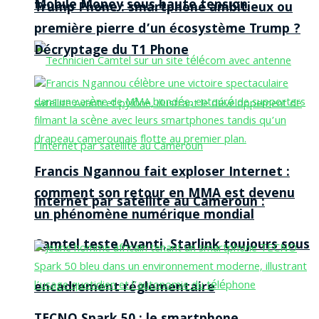
Mobile Money sous haute tension
Trump Phone : smartphone ambitieux ou
première pierre d’un écosystème Trump ?
Décryptage du T1 Phone
Francis Ngannou fait exploser Internet :
comment son retour en MMA est devenu
Internet par satellite au Cameroun :
un phénomène numérique mondial
Camtel teste Avanti, Starlink toujours sous
encadrement réglementaire