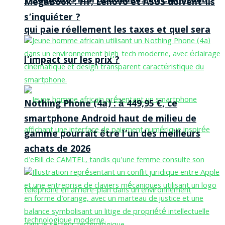
Téléphones non dédouanés au Cameroun :
MegaBook : HP, Lenovo et ASUS doivent-ils
s’inquiéter ?
qui paie réellement les taxes et quel sera
l’impact sur les prix ?
Nothing Phone (4a) : à 449,95 €, ce
smartphone Android haut de milieu de
gamme pourrait être l’un des meilleurs
achats de 2026