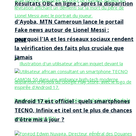
Résultats OBC en ligne : après la disparition
d’Ayoba, MTN Cameroun lance le portail
Fake news autour de Lionel Messi :
pourquoi l’IA et les réseaux sociaux rendent
ONE
la vérification des faits plus cruciale que
jamais
Android 17 est officiel : quels smartphones
TECNO, Infinix et itel ont le plus de chances
d’être mis à jour ?