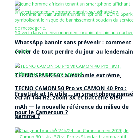
WhatsApp bannit sans prévenir : comment
éviter de tout perdre du jour au lendemain
TECNO SPARK 50 : autonomie extrême,
TECNO CAMON 50 Pro vs CAMON 40 Pro :
FreeLink et IA utile… un smartphone pensé
écran 144 Hz, zoom 3X et batterie 6150
mAh — la nouvelle référence du milieu de
pour le Cameroun ?
gamme ?