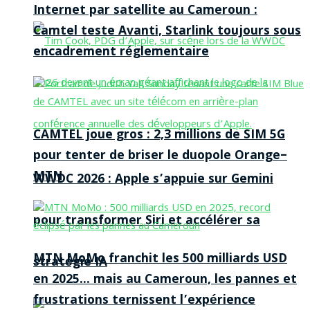
Internet par satellite au Cameroun :
Camtel teste Avanti, Starlink toujours sous
encadrement réglementaire
CAMTEL joue gros : 2,3 millions de SIM 5G
pour tenter de briser le duopole Orange–
MTN
WWDC 2026 : Apple s’appuie sur Gemini
pour transformer Siri et accélérer sa
MTN MoMo franchit les 500 milliards USD
stratégie IA
en 2025… mais au Cameroun, les pannes et
frustrations ternissent l’expérience