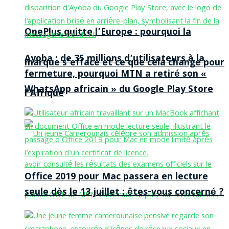
OnePlus quitte l’Europe : pourquoi la
Ayoba : de 35 millions d’utilisateurs à la
marque s’efface et ce que cela change pour
fermeture, pourquoi MTN a retiré son «
WhatsApp africain » du Google Play Store
l’Afrique
Office 2019 pour Mac passera en lecture
seule dès le 13 juillet : êtes-vous concerné ?