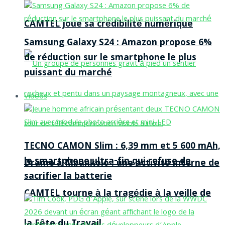
CAMTEL joue sa crédibilité numérique
Samsung Galaxy S24 : Amazon propose 6%
de réduction sur le smartphone le plus
puissant du marché
Vidéos
TECNO CAMON Slim : 6,39 mm et 5 600 mAh,
le smartphone ultra-fin qui refuse de
Drame à Mbankolo : une activité interne de
sacrifier la batterie
CAMTEL tourne à la tragédie à la veille de
la Fête du Travail