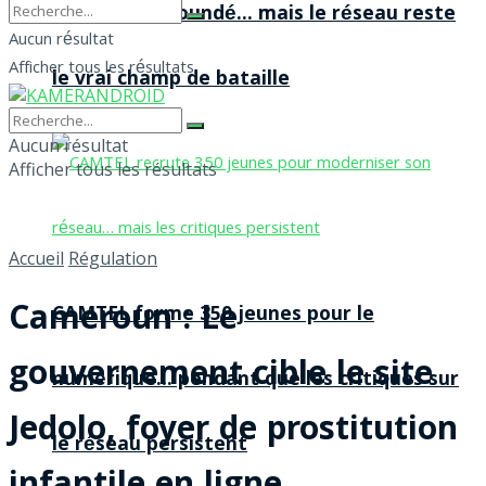
agences à Yaoundé… mais le réseau reste
Aucun résultat
Afficher tous les résultats
le vrai champ de bataille
Aucun résultat
Afficher tous les résultats
Accueil
Régulation
Cameroun : Le
CAMTEL forme 350 jeunes pour le
gouvernement cible le site
numérique… pendant que les critiques sur
Jedolo, foyer de prostitution
le réseau persistent