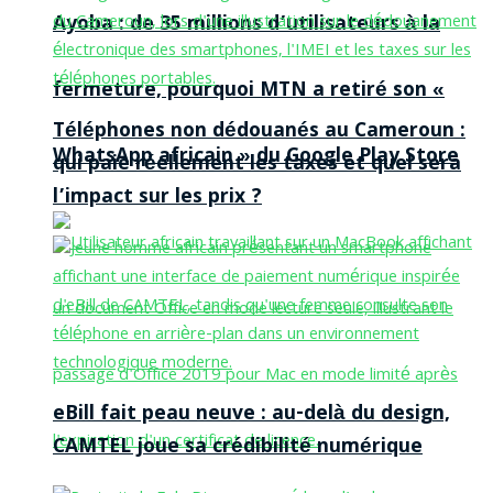
Ayoba : de 35 millions d’utilisateurs à la
fermeture, pourquoi MTN a retiré son «
Téléphones non dédouanés au Cameroun :
WhatsApp africain » du Google Play Store
qui paie réellement les taxes et quel sera
l’impact sur les prix ?
eBill fait peau neuve : au-delà du design,
CAMTEL joue sa crédibilité numérique