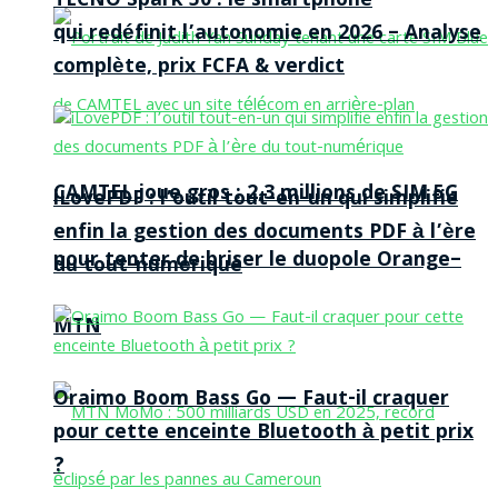
TECNO Spark 50 : le smartphone
qui redéfinit l’autonomie en 2026 – Analyse
complète, prix FCFA & verdict
CAMTEL joue gros : 2,3 millions de SIM 5G
iLovePDF : l’outil tout-en-un qui simplifie
enfin la gestion des documents PDF à l’ère
pour tenter de briser le duopole Orange–
du tout-numérique
MTN
Oraimo Boom Bass Go — Faut-il craquer
pour cette enceinte Bluetooth à petit prix
?