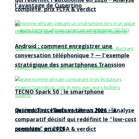
qui redéfinit l’autonomie en 2026 – Analyse
l’avantage de Cupertino
complète, prix FCFA & verdict
Android : comment enregistrer une
conversation téléphonique ? — l’exemple
stratégique des smartphones Transsion
TECNO Spark 50 : le smartphone
Oraimo SpaceBuds vs Lite vs Neo : le
qui redéfinit l’autonomie en 2026 – Analyse
comparatif décisif qui redéfinit le “low-cost
premium” en 2026
complète, prix FCFA & verdict