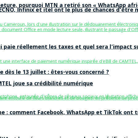
ermeture, pourquoi MTN a retiré son « WhatsApp afri
CNO, Infinix et itel ont le plus de chances d’être m
aie réellement les taxes et quel sera l’impact sur
 dès le 13 juillet : êtes-vous concerné ?
MTEL joue sa crédibilité numérique
ne : comment Facebook, WhatsApp et TikTok ont tr