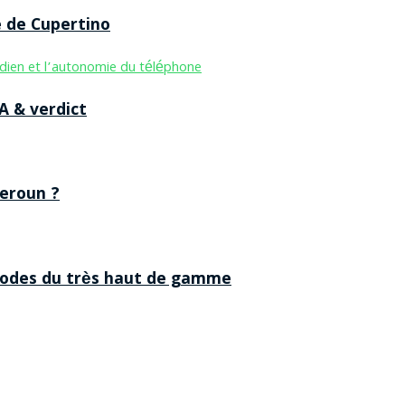
e de Cupertino
A & verdict
eroun ?
 codes du très haut de gamme