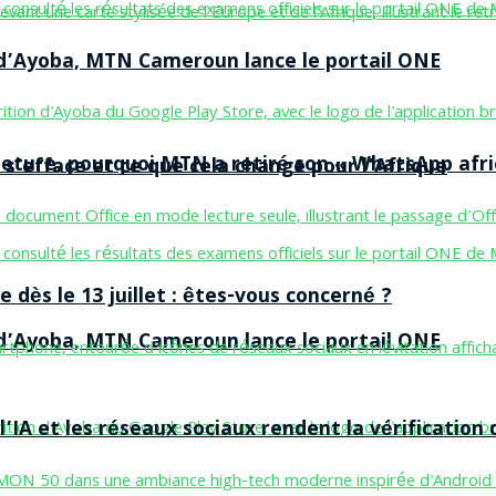
n d’Ayoba, MTN Cameroun lance le portail ONE
ermeture, pourquoi MTN a retiré son « WhatsApp afri
 s’efface et ce que cela change pour l’Afrique
 dès le 13 juillet : êtes-vous concerné ?
n d’Ayoba, MTN Cameroun lance le portail ONE
’IA et les réseaux sociaux rendent la vérification 