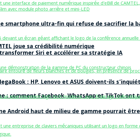
smartphone ultra-fin qui refuse de sacrifier la b
MTEL joue sa crédibilité numérique
ransformer Siri et accélérer sa stratégie IA
egaBook : HP, Lenovo et ASUS doivent-ils s’inquiét
ne : comment Facebook, WhatsApp et TikTok ont tr
one Android haut de milieu de gamme pourrait être 