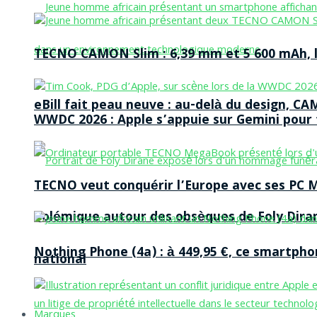
TECNO CAMON Slim : 6,39 mm et 5 600 mAh, le 
eBill fait peau neuve : au-delà du design, CA
WWDC 2026 : Apple s’appuie sur Gemini pour t
TECNO veut conquérir l’Europe avec ses PC M
Polémique autour des obsèques de Foly Dira
Nothing Phone (4a) : à 449,95 €, ce smartph
national
Marques