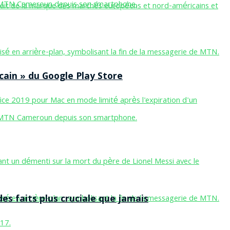
cain » du Google Play Store
des faits plus cruciale que jamais