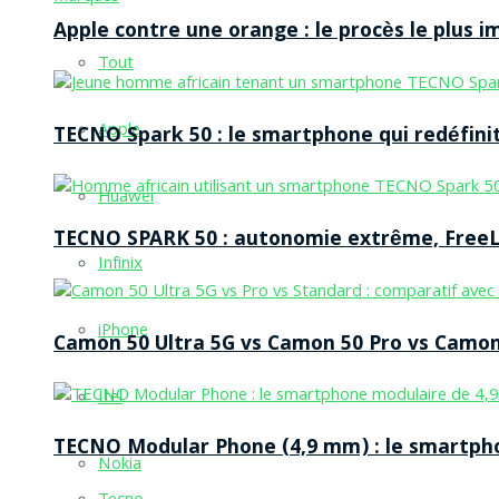
Apple contre une orange : le procès le plus 
Tout
Apple
TECNO Spark 50 : le smartphone qui redéfinit
Huawei
TECNO SPARK 50 : autonomie extrême, FreeLi
Infinix
iPhone
Camon 50 Ultra 5G vs Camon 50 Pro vs Camon 
Itel
TECNO Modular Phone (4,9 mm) : le smartpho
Nokia