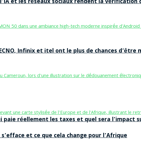
’IA et les réseaux sociaux rendent la vérification 
CNO, Infinix et itel ont le plus de chances d’être m
aie réellement les taxes et quel sera l’impact sur
 s’efface et ce que cela change pour l’Afrique