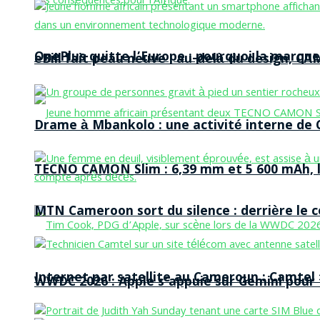
OnePlus quitte l’Europe : pourquoi la marque
eBill fait peau neuve : au-delà du design, CA
Drame à Mbankolo : une activité interne de C
TECNO CAMON Slim : 6,39 mm et 5 600 mAh, le 
MTN Cameroon sort du silence : derrière le
Internet par satellite au Cameroun : Camtel
WWDC 2026 : Apple s’appuie sur Gemini pour t