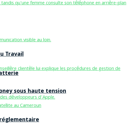
u Travail
atterie
Money sous haute tension
 réglementaire