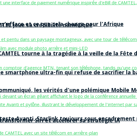
 s’efface et ce que cela change pour l’Afrique
MTEL joue sa crédibilité numérique
AMTEL tourne à la tragédie à la veille de la Fête d
smartphone ultra-fin qui refuse de sacrifier la b
 communiqué, les vérités d’une polémique Mobile 
 teste Avanti, Starlink toujours sous encadrement
ransformer Siri et accélérer sa stratégie IA