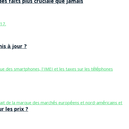
des faits plus cruciale que jamais
is à jour ?
 les prix ?