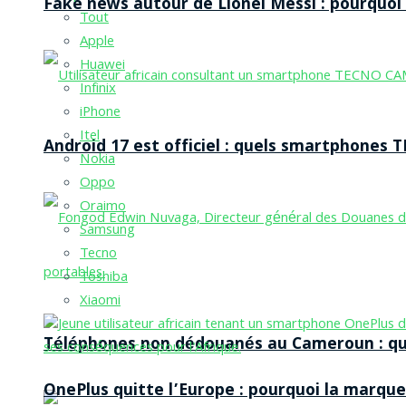
Fake news autour de Lionel Messi : pourquoi l
Tout
Apple
Huawei
Infinix
iPhone
Itel
Android 17 est officiel : quels smartphones TE
Nokia
Oppo
Oraimo
Samsung
Tecno
Toshiba
Xiaomi
Téléphones non dédouanés au Cameroun : qui p
OnePlus quitte l’Europe : pourquoi la marque