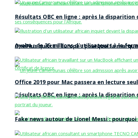
Résultats OBC en ligne : après la disparitio
Ayoba : de 35 millions d’utilisateurs à la f
OnePlus quitte l’Europe : pourquoi la marque
Office 2019 pour Mac passera en lecture seule
Résultats OBC en ligne : après la disparitio
Fake news autour de Lionel Messi : pourquoi l