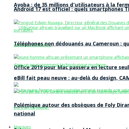
Ayoba : de 35 millions d’utilisateurs à la f
Android 17 est officiel : quels smartphones TE
Téléphones non dédouanés au Cameroun : qui p
Office 2019 pour Mac passera en lecture seule
eBill fait peau neuve : au-delà du design, CA
Polémique autour des obsèques de Foly Dira
national
Marques