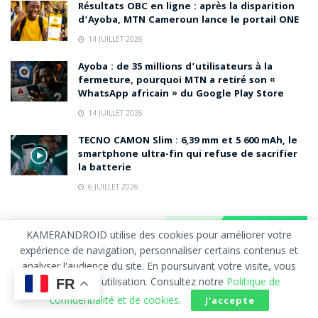
Résultats OBC en ligne : après la disparition
d’Ayoba, MTN Cameroun lance le portail ONE
14 JUILLET 2026
Ayoba : de 35 millions d’utilisateurs à la
fermeture, pourquoi MTN a retiré son «
WhatsApp africain » du Google Play Store
14 JUILLET 2026
TECNO CAMON Slim : 6,39 mm et 5 600 mAh, le
smartphone ultra-fin qui refuse de sacrifier
la batterie
6 JUILLET 2026
KAMERANDROID utilise des cookies pour améliorer votre
expérience de navigation, personnaliser certains contenus et
analyser l'audience du site. En poursuivant votre visite, vous
acceptez leur utilisation. Consultez notre
Politique de
FR
confidentialité et de cookies
.
J'accepte