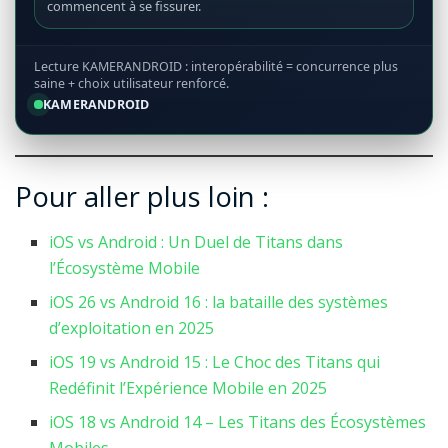
commencent à se fissurer.
Lecture KAMERANDROID : interopérabilité = concurrence plus
saine + choix utilisateur renforcé.
KAMERANDROID
Pour aller plus loin :
iOS vs Android : Un Duel de Titans dans
l’Écosystème Mobile
iOS 26 vs Android 16 : la bataille des systèmes
d’exploitation en 2025
iOS 19 vs Android 15 : Le Choc des Titans qui
Redéfinit l’Expérience Mobile en 2025
iOS 18 vs Android 14 – Les Titans des Écosystèmes
Mobiles