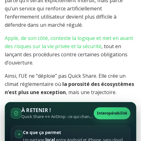
parce qu’il serait explicitement interdit, mais parce
qu’un service qui renforce artificiellement
l’enfermement utilisateur devient plus difficile à
défendre dans un marché régulé.
Apple, de son côté, conteste la logique et met en avant
des risques sur la vie privée et la sécurité
, tout en
lançant des procédures contre certaines obligations
d’ouverture.
Ainsi, l’UE ne “déploie” pas Quick Share. Elle crée un
climat réglementaire où
la porosité des écosystèmes
n’est plus une exception
, mais une trajectoire.
À RETENIR !
Interopérabilité
Quick Share ↔ AirDrop : ce qui change vraiment pour Android et iPhone
Ce que ça permet
Un partage
local
entre Android et iPhone, sans cloud,