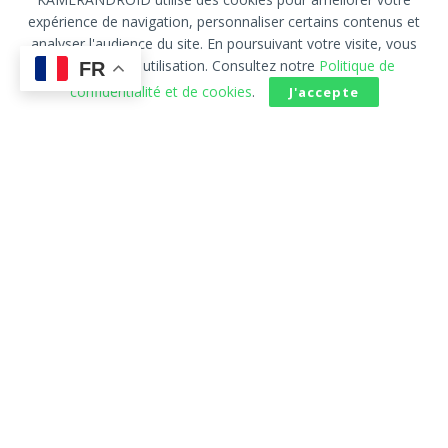
expérience de navigation, personnaliser certains contenus et
analyser l'audience du site. En poursuivant votre visite, vous
acceptez leur utilisation. Consultez notre
Politique de
FR
confidentialité et de cookies
.
J'accepte
Accueil
À Propos
Publicité
Contact
Politique de confidentialité
AVERTISSEMENT
KAMERANDROID est votre portail Android & High-Tech. Les
marques et logos mentionnés sur ce site appartiennent à leurs