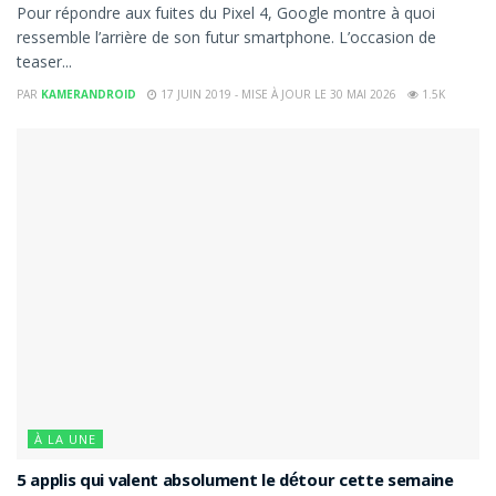
Pour répondre aux fuites du Pixel 4, Google montre à quoi
ressemble l’arrière de son futur smartphone. L’occasion de
teaser...
PAR
KAMERANDROID
17 JUIN 2019 - MISE À JOUR LE 30 MAI 2026
1.5K
À LA UNE
5 applis qui valent absolument le détour cette semaine