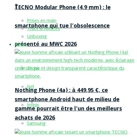
?
TECNO Modular Phone (4,9 mm) : le
Prises en main
smartphone qui tue l’obsolescence
Trucs & Astuces
Unboxing
présenté au MWC 2026
Revue
Tecno
Itel
Nothing Phone (4a) : à 449,95 €, ce
smartphone Android haut de milieu de
Infinix
gamme pourrait être l’un des meilleurs
achats de 2026
Samsung