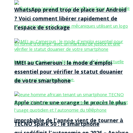
WhatsApp prend trop de place sur Android
? Voici comment libérer rapidement de
l’espace de stockage
IMEI au Cameroun : le mode d’emploi
essentiel pour vérifier le statut douanier
de votre smartphone
Apple contre une orange : le procès le plus
improbable de l’année vient de tourner à
TECNO Spark 50 : le smartphone