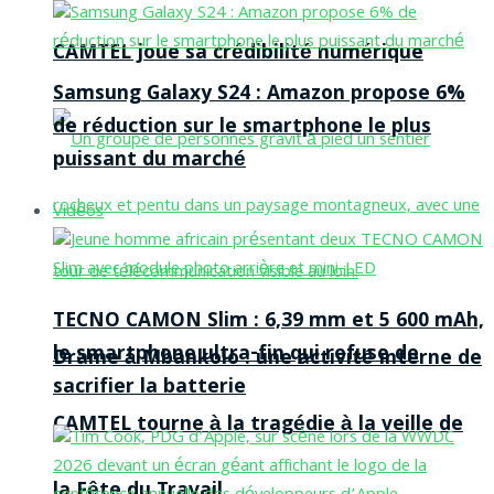
CAMTEL joue sa crédibilité numérique
Samsung Galaxy S24 : Amazon propose 6%
de réduction sur le smartphone le plus
puissant du marché
Vidéos
TECNO CAMON Slim : 6,39 mm et 5 600 mAh,
le smartphone ultra-fin qui refuse de
Drame à Mbankolo : une activité interne de
sacrifier la batterie
CAMTEL tourne à la tragédie à la veille de
la Fête du Travail