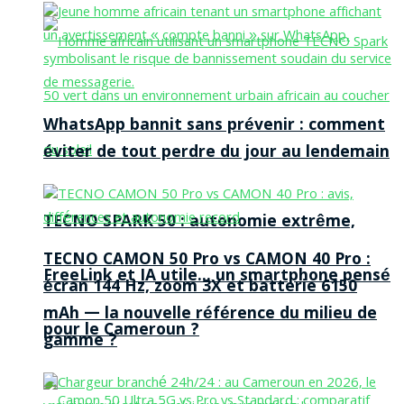
WhatsApp bannit sans prévenir : comment
éviter de tout perdre du jour au lendemain
TECNO SPARK 50 : autonomie extrême,
TECNO CAMON 50 Pro vs CAMON 40 Pro :
FreeLink et IA utile… un smartphone pensé
écran 144 Hz, zoom 3X et batterie 6150
mAh — la nouvelle référence du milieu de
pour le Cameroun ?
gamme ?