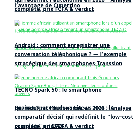
qui redéfinit l’autonomie en 2026 – Analyse
l’avantage de Cupertino
complète, prix FCFA & verdict
Android : comment enregistrer une
conversation téléphonique ? — l’exemple
stratégique des smartphones Transsion
TECNO Spark 50 : le smartphone
Oraimo SpaceBuds vs Lite vs Neo : le
qui redéfinit l’autonomie en 2026 – Analyse
comparatif décisif qui redéfinit le “low-cost
premium” en 2026
complète, prix FCFA & verdict