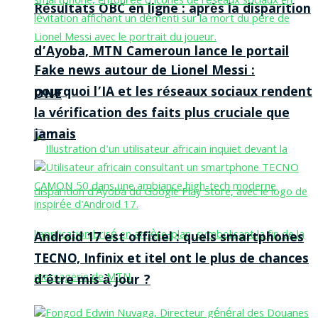
Résultats OBC en ligne : après la disparition
d’Ayoba, MTN Cameroun lance le portail
Fake news autour de Lionel Messi :
pourquoi l’IA et les réseaux sociaux rendent
ONE
la vérification des faits plus cruciale que
jamais
Android 17 est officiel : quels smartphones
TECNO, Infinix et itel ont le plus de chances
d’être mis à jour ?