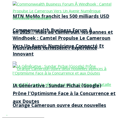
MTN MoMo franchit les 500 milliards USD
Commonwealth Business Forum À
en 2025… mais au Cameroun, les pannes et
Windhoek : Camtel Propulse Le Cameroun
Vers Un Avenir Numérique Connecté Et
frustrations ternissent l’expérience
Innovant
IA Générative : Sundar Pichai (Google)
Prône l’Optimisme Face à la Concurrence et
aux Doutes
Orange Cameroun ouvre deux nouvelles