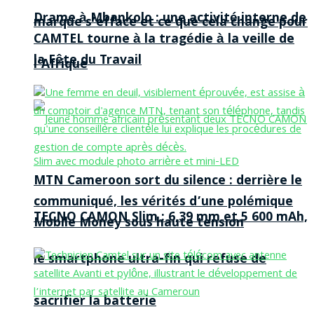
Drame à Mbankolo : une activité interne de
marque s’efface et ce que cela change pour
CAMTEL tourne à la tragédie à la veille de
la Fête du Travail
l’Afrique
MTN Cameroon sort du silence : derrière le
communiqué, les vérités d’une polémique
TECNO CAMON Slim : 6,39 mm et 5 600 mAh,
Mobile Money sous haute tension
le smartphone ultra-fin qui refuse de
sacrifier la batterie