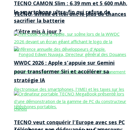
TECNO CAMON Slim : 6,39 mm et 5 600 mAh,
le smartphone ultra-fin qui refuse de
TECNO, Infinix et itel ont le plus de chances
sacrifier la batterie
d’être mis à jour ?
WWDC 2026 : Apple s’appuie sur Gemini
pour transformer Siri et accélérer sa
stratégie IA
TECNO veut conquérir l’Europe avec ses PC