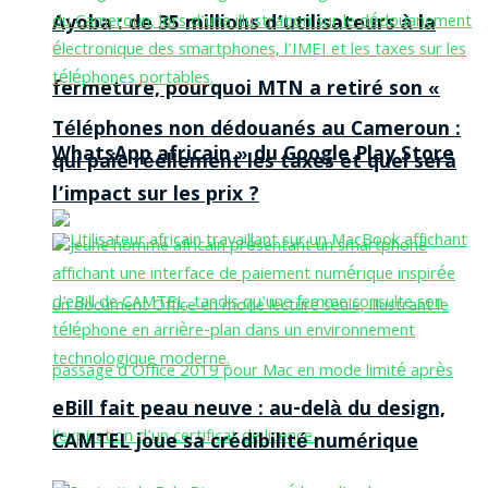
Ayoba : de 35 millions d’utilisateurs à la
fermeture, pourquoi MTN a retiré son «
Téléphones non dédouanés au Cameroun :
WhatsApp africain » du Google Play Store
qui paie réellement les taxes et quel sera
l’impact sur les prix ?
eBill fait peau neuve : au-delà du design,
CAMTEL joue sa crédibilité numérique