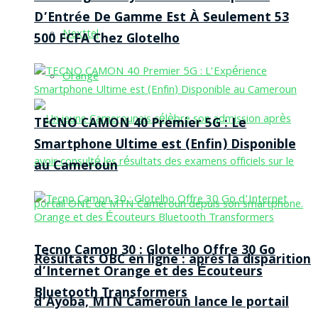
D’Entrée De Gamme Est À Seulement 53
Nexttel
500 FCFA Chez Glotelho
Orange
TECNO CAMON 40 Premier 5G : Le
Smartphone Ultime est (Enfin) Disponible
au Cameroun
Tecno Camon 30 : Glotelho Offre 30 Go
Résultats OBC en ligne : après la disparition
d’Internet Orange et des Écouteurs
Bluetooth Transformers
d’Ayoba, MTN Cameroun lance le portail