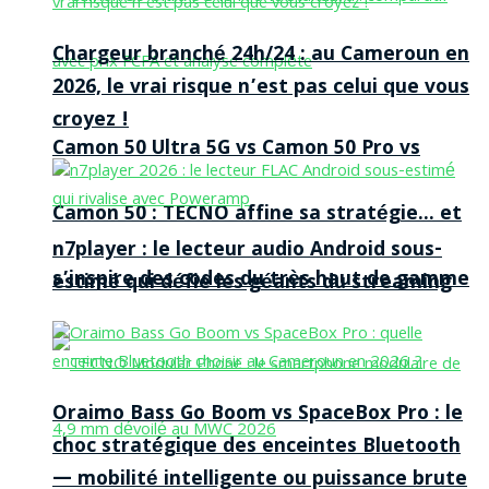
Chargeur branché 24h/24 : au Cameroun en
2026, le vrai risque n’est pas celui que vous
croyez !
Camon 50 Ultra 5G vs Camon 50 Pro vs
Camon 50 : TECNO affine sa stratégie… et
n7player : le lecteur audio Android sous-
s’inspire des codes du très haut de gamme
estimé qui défie les géants du streaming
Oraimo Bass Go Boom vs SpaceBox Pro : le
choc stratégique des enceintes Bluetooth
— mobilité intelligente ou puissance brute