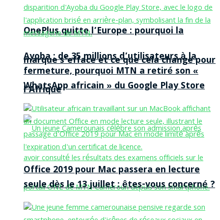
OnePlus quitte l’Europe : pourquoi la
Ayoba : de 35 millions d’utilisateurs à la
marque s’efface et ce que cela change pour
fermeture, pourquoi MTN a retiré son «
WhatsApp africain » du Google Play Store
l’Afrique
Office 2019 pour Mac passera en lecture
seule dès le 13 juillet : êtes-vous concerné ?