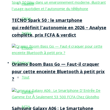
Huawei
Oppo
TECNO Spark 50 : le smartphone
qui redéfinit l’autonomie en 2026 – Analyse
Nokia
complète, prix FCFA & verdict
iPhone
Opérateurs
Oraimo Boom Bass Go — Faut-il craquer
pour cette enceinte Bluetooth à petit prix
Tout
?
Camtel
MTN
Samsung Galaxy A06 : Le Smartphone