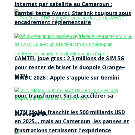
Internet par satellite au Cameroun :
Camtel teste Avanti, Starlink toujours sous
encadrement réglementaire
CAMTEL joue gros : 2,3 millions de SIM 5G
pour tenter de briser le duopole Orange–
MTN
WWDC 2026 : Apple s’appuie sur Gemini
pour transformer Siri et accélérer sa
MTN MoMo franchit les 500 milliards USD
stratégie IA
en 2025… mais au Cameroun, les pannes et
frustrations ternissent l’expérience