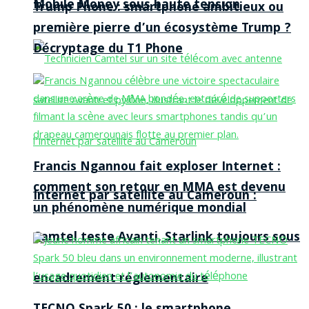
Mobile Money sous haute tension
Trump Phone : smartphone ambitieux ou
première pierre d’un écosystème Trump ?
Décryptage du T1 Phone
Francis Ngannou fait exploser Internet :
comment son retour en MMA est devenu
Internet par satellite au Cameroun :
un phénomène numérique mondial
Camtel teste Avanti, Starlink toujours sous
encadrement réglementaire