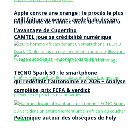
Apple contre une orange : le procès le plus
eBill fait peau neuve : au-delà du design,
improbable de l’année vient de tourner à
l’avantage de Cupertino
CAMTEL joue sa crédibilité numérique
TECNO Spark 50 : le smartphone
qui redéfinit l’autonomie en 2026 – Analyse
complète, prix FCFA & verdict
Polémique autour des obsèques de Foly