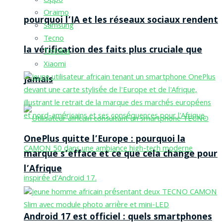
Oppo
Oraimo
pourquoi l’IA et les réseaux sociaux rendent
Samsung
Tecno
la vérification des faits plus cruciale que
Toshiba
Xiaomi
jamais
OnePlus quitte l’Europe : pourquoi la
marque s’efface et ce que cela change pour
l’Afrique
Android 17 est officiel : quels smartphones