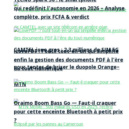
TECNO Spark 50 : le smartphone
qui redéfinit l’autonomie en 2026 – Analyse
complète, prix FCFA & verdict
CAMTEL joue gros : 2,3 millions de SIM 5G
iLovePDF : l’outil tout-en-un qui simplifie
enfin la gestion des documents PDF à l’ère
pour tenter de briser le duopole Orange–
du tout-numérique
MTN
Oraimo Boom Bass Go — Faut-il craquer
pour cette enceinte Bluetooth à petit prix
?