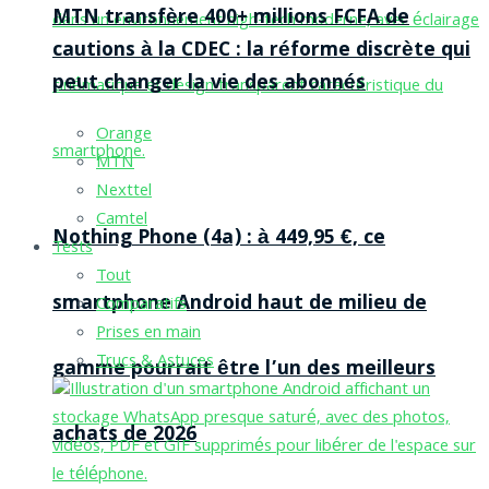
MTN transfère 400+ millions FCFA de
cautions à la CDEC : la réforme discrète qui
peut changer la vie des abonnés
Orange
MTN
Nexttel
Camtel
Nothing Phone (4a) : à 449,95 €, ce
Tests
Tout
smartphone Android haut de milieu de
Comparatifs
Prises en main
Trucs & Astuces
gamme pourrait être l’un des meilleurs
achats de 2026