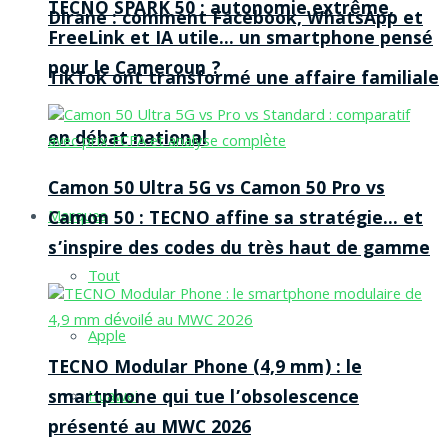
TECNO SPARK 50 : autonomie extrême,
Dirane : comment Facebook, WhatsApp et
FreeLink et IA utile… un smartphone pensé
pour le Cameroun ?
TikTok ont transformé une affaire familiale
en débat national
Camon 50 Ultra 5G vs Camon 50 Pro vs
Camon 50 : TECNO affine sa stratégie… et
Marques
s’inspire des codes du très haut de gamme
Tout
Apple
TECNO Modular Phone (4,9 mm) : le
smartphone qui tue l’obsolescence
Huawei
présenté au MWC 2026