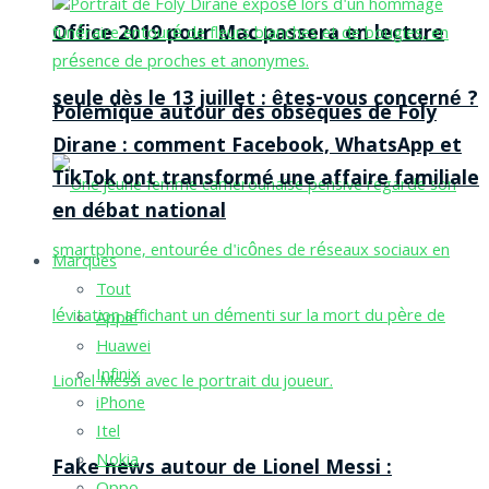
Office 2019 pour Mac passera en lecture
seule dès le 13 juillet : êtes-vous concerné ?
Polémique autour des obsèques de Foly
Dirane : comment Facebook, WhatsApp et
TikTok ont transformé une affaire familiale
en débat national
Marques
Tout
Apple
Huawei
Infinix
iPhone
Itel
Nokia
Fake news autour de Lionel Messi :