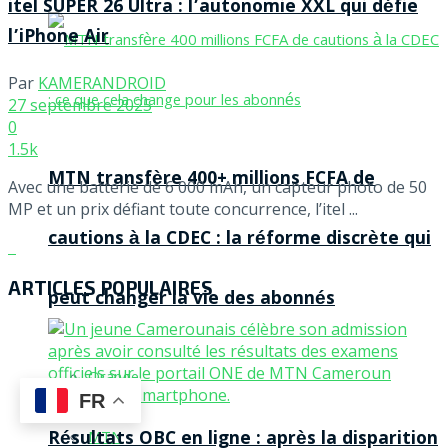
itel SUPER 26 Ultra : l’autonomie XXL qui défie
l’iPhone Air
Par
KAMERANDROID
27 septembre 2025
0
1.5k
MTN transfère 400+ millions FCFA de
Avec une batterie de 6 000 mAh, un capteur photo de 50
MP et un prix défiant toute concurrence, l’itel ...
cautions à la CDEC : la réforme discrète qui
ARTICLES POPULAIRES
peut changer la vie des abonnés
Orange
FR
Résultats OBC en ligne : après la disparition
MTN