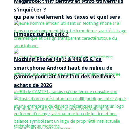
Téléphones non dédouanés au Cameroun :
MegaBook : HP, Lenovo et ASUS doivent-ils
s’inquiéter ?
qui paie réellement les taxes et quel sera
l’impact sur les prix ?
Nothing Phone (4a) : à 449,95 €, ce
smartphone Android haut de milieu de
gamme pourrait être l’un des meilleurs
achats de 2026