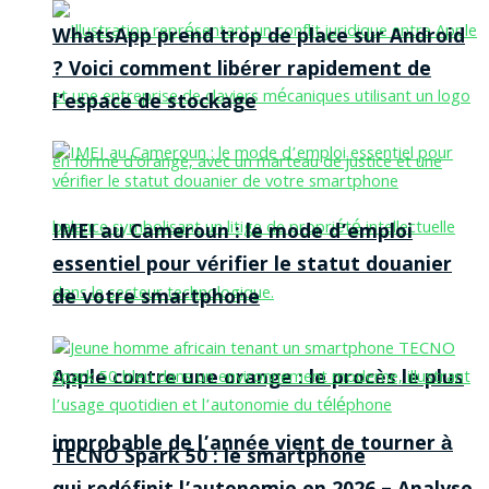
WhatsApp prend trop de place sur Android
? Voici comment libérer rapidement de
l’espace de stockage
IMEI au Cameroun : le mode d’emploi
essentiel pour vérifier le statut douanier
de votre smartphone
Apple contre une orange : le procès le plus
improbable de l’année vient de tourner à
TECNO Spark 50 : le smartphone