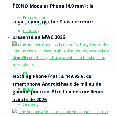
?
TECNO Modular Phone (4,9 mm) : le
Prises en main
smartphone qui tue l’obsolescence
Trucs & Astuces
Unboxing
présenté au MWC 2026
Revue
Tecno
Itel
Nothing Phone (4a) : à 449,95 €, ce
smartphone Android haut de milieu de
Infinix
gamme pourrait être l’un des meilleurs
achats de 2026
Samsung