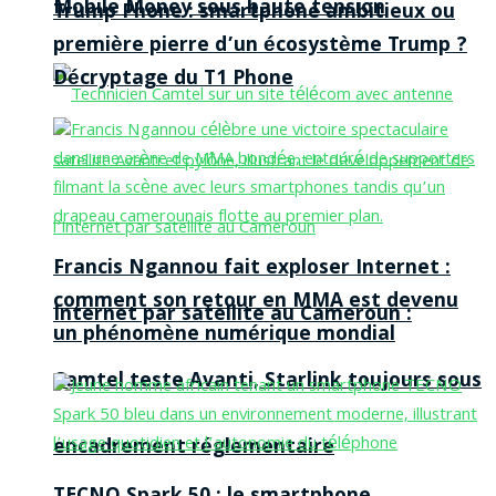
Mobile Money sous haute tension
Trump Phone : smartphone ambitieux ou
première pierre d’un écosystème Trump ?
Décryptage du T1 Phone
Francis Ngannou fait exploser Internet :
comment son retour en MMA est devenu
Internet par satellite au Cameroun :
un phénomène numérique mondial
Camtel teste Avanti, Starlink toujours sous
encadrement réglementaire