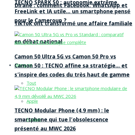
TECNO SPARK 50 : autonomie extrême,
Dirane : comment Facebook, WhatsApp et
FreeLink et IA utile… un smartphone pensé
pour le Cameroun ?
TikTok ont transformé une affaire familiale
en débat national
Camon 50 Ultra 5G vs Camon 50 Pro vs
Camon 50 : TECNO affine sa stratégie… et
Marques
s’inspire des codes du très haut de gamme
Tout
Apple
TECNO Modular Phone (4,9 mm) : le
smartphone qui tue l’obsolescence
Huawei
présenté au MWC 2026