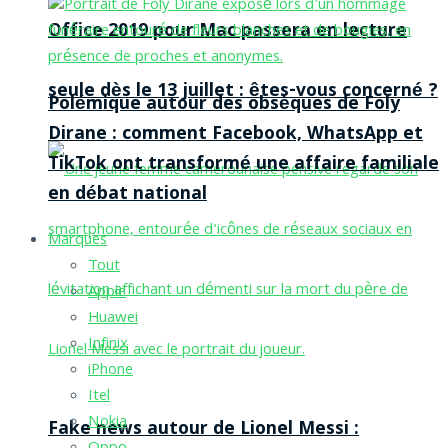
Office 2019 pour Mac passera en lecture
seule dès le 13 juillet : êtes-vous concerné ?
Polémique autour des obsèques de Foly
Dirane : comment Facebook, WhatsApp et
TikTok ont transformé une affaire familiale
en débat national
Marques
Tout
Apple
Huawei
Infinix
iPhone
Itel
Nokia
Fake news autour de Lionel Messi :