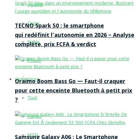
Huawei
Oppo
TECNO Spark 50 : le smartphone
qui redéfinit l’autonomie en 2026 – Analyse
Nokia
complète, prix FCFA & verdict
iPhone
Opérateurs
Oraimo Boom Bass Go — Faut-il craquer
pour cette enceinte Bluetooth à petit prix
Tout
?
Camtel
MTN
Samsung Galaxy A06 : Le Smartphone