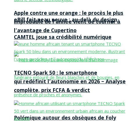
Apple contre une orange : le procès le plus
eBill fait peau neuve : au-delà du design,
improbable de l’année vient de tourner à
l’avantage de Cupertino
CAMTEL joue sa crédibilité numérique
TECNO Spark 50 : le smartphone
qui redéfinit l’autonomie en 2026 – Analyse
complète, prix FCFA & verdict
Polémique autour des obsèques de Foly