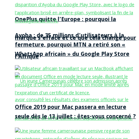
OnePlus quitte l’Europe : pourquoi la
Ayoba : de 35 millions d’utilisateurs à la
marque s’efface et ce que cela change pour
fermeture, pourquoi MTN a retiré son «
WhatsApp africain » du Google Play Store
l’Afrique
Office 2019 pour Mac passera en lecture
seule dès le 13 juillet : êtes-vous concerné ?