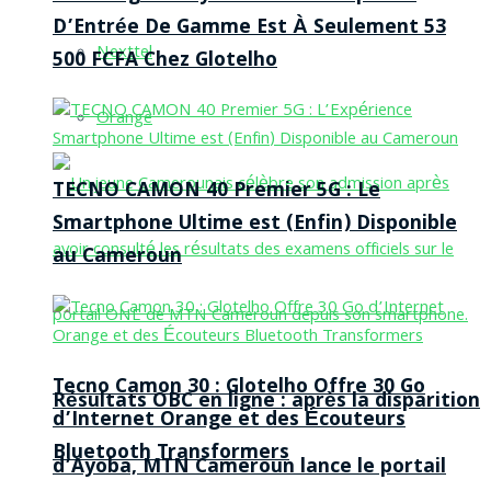
D’Entrée De Gamme Est À Seulement 53
Nexttel
500 FCFA Chez Glotelho
Orange
TECNO CAMON 40 Premier 5G : Le
Smartphone Ultime est (Enfin) Disponible
au Cameroun
Tecno Camon 30 : Glotelho Offre 30 Go
Résultats OBC en ligne : après la disparition
d’Internet Orange et des Écouteurs
Bluetooth Transformers
d’Ayoba, MTN Cameroun lance le portail