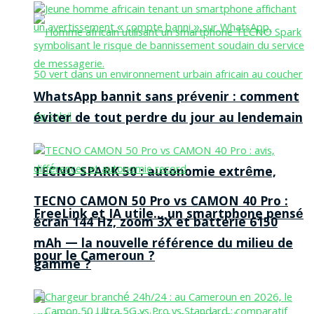
WhatsApp bannit sans prévenir : comment
éviter de tout perdre du jour au lendemain
TECNO SPARK 50 : autonomie extrême,
TECNO CAMON 50 Pro vs CAMON 40 Pro :
FreeLink et IA utile… un smartphone pensé
écran 144 Hz, zoom 3X et batterie 6150
mAh — la nouvelle référence du milieu de
pour le Cameroun ?
gamme ?