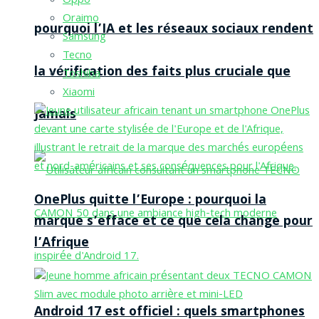
Oppo
Oraimo
pourquoi l’IA et les réseaux sociaux rendent
Samsung
Tecno
la vérification des faits plus cruciale que
Toshiba
Xiaomi
jamais
OnePlus quitte l’Europe : pourquoi la
marque s’efface et ce que cela change pour
l’Afrique
Android 17 est officiel : quels smartphones