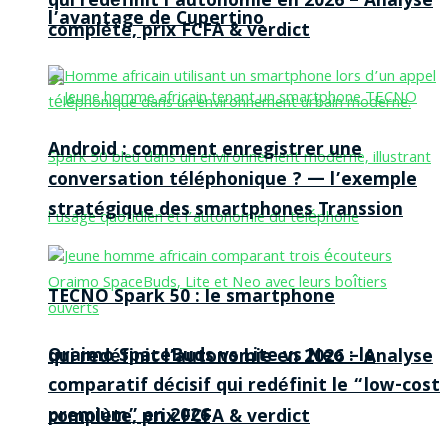
qui redéfinit l’autonomie en 2026 – Analyse
l’avantage de Cupertino
complète, prix FCFA & verdict
Android : comment enregistrer une
conversation téléphonique ? — l’exemple
stratégique des smartphones Transsion
TECNO Spark 50 : le smartphone
Oraimo SpaceBuds vs Lite vs Neo : le
qui redéfinit l’autonomie en 2026 – Analyse
comparatif décisif qui redéfinit le “low-cost
premium” en 2026
complète, prix FCFA & verdict