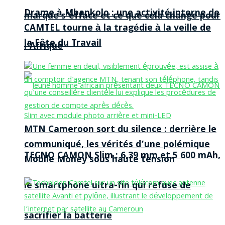
Drame à Mbankolo : une activité interne de
marque s’efface et ce que cela change pour
CAMTEL tourne à la tragédie à la veille de
la Fête du Travail
l’Afrique
MTN Cameroon sort du silence : derrière le
communiqué, les vérités d’une polémique
TECNO CAMON Slim : 6,39 mm et 5 600 mAh,
Mobile Money sous haute tension
le smartphone ultra-fin qui refuse de
sacrifier la batterie