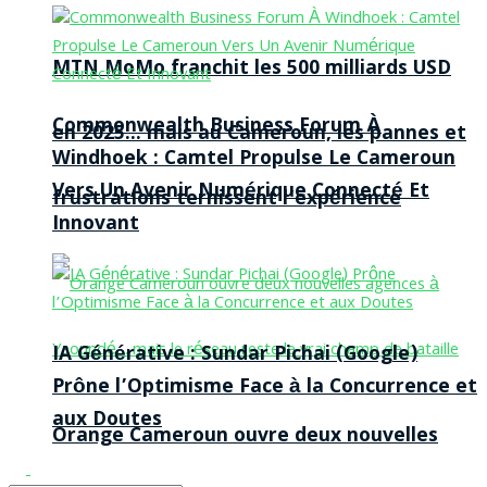
MTN MoMo franchit les 500 milliards USD
Commonwealth Business Forum À
en 2025… mais au Cameroun, les pannes et
Windhoek : Camtel Propulse Le Cameroun
Vers Un Avenir Numérique Connecté Et
frustrations ternissent l’expérience
Innovant
IA Générative : Sundar Pichai (Google)
Prône l’Optimisme Face à la Concurrence et
aux Doutes
Orange Cameroun ouvre deux nouvelles