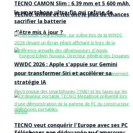
TECNO CAMON Slim : 6,39 mm et 5 600 mAh,
le smartphone ultra-fin qui refuse de
TECNO, Infinix et itel ont le plus de chances
sacrifier la batterie
d’être mis à jour ?
WWDC 2026 : Apple s’appuie sur Gemini
pour transformer Siri et accélérer sa
stratégie IA
TECNO veut conquérir l’Europe avec ses PC