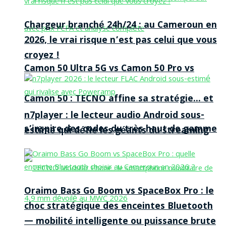
Chargeur branché 24h/24 : au Cameroun en
2026, le vrai risque n’est pas celui que vous
croyez !
Camon 50 Ultra 5G vs Camon 50 Pro vs
Camon 50 : TECNO affine sa stratégie… et
n7player : le lecteur audio Android sous-
s’inspire des codes du très haut de gamme
estimé qui défie les géants du streaming
Oraimo Bass Go Boom vs SpaceBox Pro : le
choc stratégique des enceintes Bluetooth
— mobilité intelligente ou puissance brute