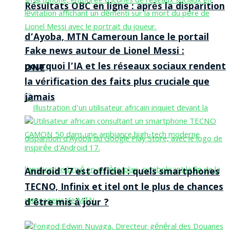
Résultats OBC en ligne : après la disparition
d’Ayoba, MTN Cameroun lance le portail
Fake news autour de Lionel Messi :
pourquoi l’IA et les réseaux sociaux rendent
ONE
la vérification des faits plus cruciale que
jamais
Android 17 est officiel : quels smartphones
TECNO, Infinix et itel ont le plus de chances
d’être mis à jour ?