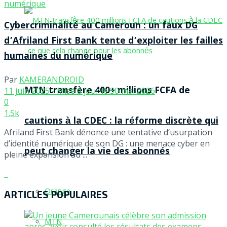
Cybercriminalité au Cameroun : un faux DG
d’Afriland First Bank tente d’exploiter les failles
humaines du numérique
Par
KAMERANDROID
MTN transfère 400+ millions FCFA de
11 juin 2025 - Mise à jour le 30 mai 2026
0
1.5k
cautions à la CDEC : la réforme discrète qui
Afriland First Bank dénonce une tentative d’usurpation
d’identité numérique de son DG : une menace cyber en
peut changer la vie des abonnés
pleine expansion au ...
Orange
ARTICLES POPULAIRES
MTN