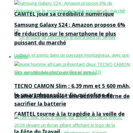
CAMTEL joue sa crédibilité numérique
Samsung Galaxy S24 : Amazon propose 6%
de réduction sur le smartphone le plus
puissant du marché
Vidéos
TECNO CAMON Slim : 6,39 mm et 5 600 mAh,
le smartphone ultra-fin qui refuse de
Drame à Mbankolo : une activité interne de
sacrifier la batterie
CAMTEL tourne à la tragédie à la veille de
la Fête du Travail