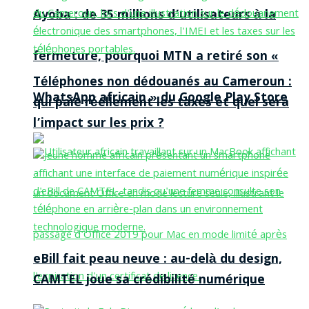
Ayoba : de 35 millions d’utilisateurs à la
fermeture, pourquoi MTN a retiré son «
Téléphones non dédouanés au Cameroun :
WhatsApp africain » du Google Play Store
qui paie réellement les taxes et quel sera
l’impact sur les prix ?
eBill fait peau neuve : au-delà du design,
CAMTEL joue sa crédibilité numérique