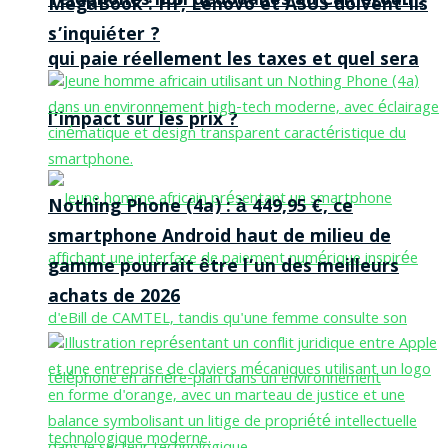
Téléphones non dédouanés au Cameroun :
MegaBook : HP, Lenovo et ASUS doivent-ils
s’inquiéter ?
qui paie réellement les taxes et quel sera
l’impact sur les prix ?
Nothing Phone (4a) : à 449,95 €, ce
smartphone Android haut de milieu de
gamme pourrait être l’un des meilleurs
achats de 2026