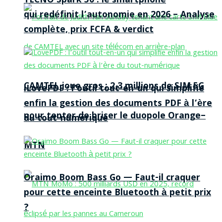
TECNO Spark 50 : le smartphone
qui redéfinit l’autonomie en 2026 – Analyse
complète, prix FCFA & verdict
CAMTEL joue gros : 2,3 millions de SIM 5G
iLovePDF : l’outil tout-en-un qui simplifie
enfin la gestion des documents PDF à l’ère
pour tenter de briser le duopole Orange–
du tout-numérique
MTN
Oraimo Boom Bass Go — Faut-il craquer
pour cette enceinte Bluetooth à petit prix
?