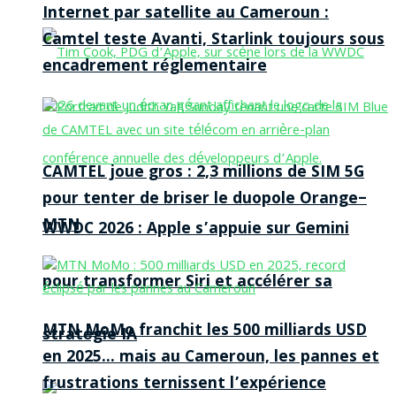
Internet par satellite au Cameroun :
Camtel teste Avanti, Starlink toujours sous
encadrement réglementaire
CAMTEL joue gros : 2,3 millions de SIM 5G
pour tenter de briser le duopole Orange–
MTN
WWDC 2026 : Apple s’appuie sur Gemini
pour transformer Siri et accélérer sa
MTN MoMo franchit les 500 milliards USD
stratégie IA
en 2025… mais au Cameroun, les pannes et
frustrations ternissent l’expérience