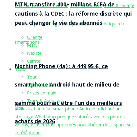
MTN transfère 400+ millions FCFA de
cautions à la CDEC : la réforme discrète qui
peut changer la vie des abonnés
Orange
MTN
Nexttel
Camtel
Nothing Phone (4a) : à 449,95 €, ce
Tests
Tout
smartphone Android haut de milieu de
Comparatifs
Prises en main
Trucs & Astuces
gamme pourrait être l’un des meilleurs
achats de 2026