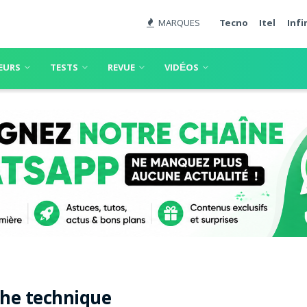
MARQUES
Tecno
Itel
Infi
EURS
TESTS
REVUE
VIDÉOS
che technique