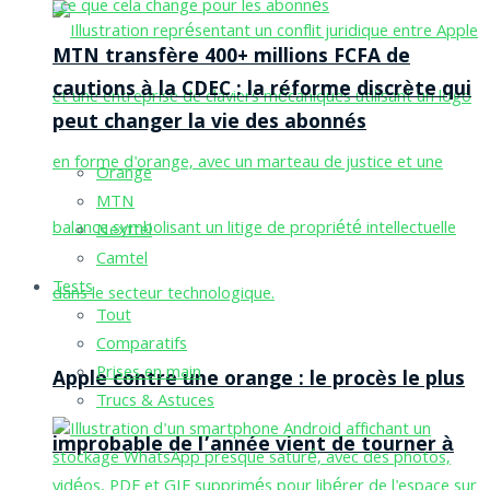
MTN transfère 400+ millions FCFA de
cautions à la CDEC : la réforme discrète qui
peut changer la vie des abonnés
Orange
MTN
Nexttel
Camtel
Tests
Tout
Comparatifs
Prises en main
Apple contre une orange : le procès le plus
Trucs & Astuces
improbable de l’année vient de tourner à