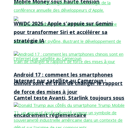
Mobile Money sous haute tension
WWDC 2026 : Apple s’appuie sur Gemini
pour transformer Siri et accélérer sa
stratégie IA
Android 17 : comment les smartphones
Internet par satellite au Cameroun :
chinois sont en train de changer le rapport
de force des mises à jour
Camtel teste Avanti, Starlink toujours sous
encadrement réglementaire