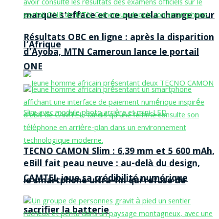
marque s’efface et ce que cela change pour
Résultats OBC en ligne : après la disparition
l’Afrique
d’Ayoba, MTN Cameroun lance le portail
ONE
TECNO CAMON Slim : 6,39 mm et 5 600 mAh,
eBill fait peau neuve : au-delà du design,
CAMTEL joue sa crédibilité numérique
le smartphone ultra-fin qui refuse de
sacrifier la batterie