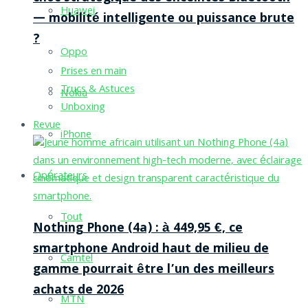
Huawei
— mobilité intelligente ou puissance brute
?
Oppo
Prises en main
Trucs & Astuces
Nokia
Unboxing
Revue
iPhone
Opérateurs
Tout
Nothing Phone (4a) : à 449,95 €, ce
smartphone Android haut de milieu de
Camtel
gamme pourrait être l’un des meilleurs
achats de 2026
MTN