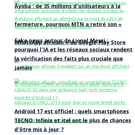
Ayoba : de 35 millions d’utilisateurs à la
fermeture, pourquoi MTN a retiré son «
Fake news autour de Lionel Messi :
WhatsApp africain » du Google Play Store
pourquoi l’IA et les réseaux sociaux rendent
la vérification des faits plus cruciale que
jamais
Android 17 est officiel : quels smartphones
TECNO, Infinix et itel ont le plus de chances
d’être mis à jour ?