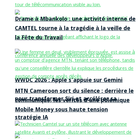
Drame à Mbankolo : une activité interne de
CAMTEL tourne à la tragédie à la veille de
la Fête du Travail
WWDC 2026 : Apple s’appuie sur Gemini
MTN Cameroon sort du silence : derrière le
pour transformer Siri et accélérer sa
communiqué, les vérités d’une polémique
Mobile Money sous haute tension
stratégie IA