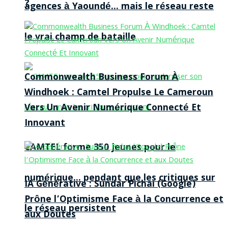
?
agences à Yaoundé… mais le réseau reste
le vrai champ de bataille
Commonwealth Business Forum À
Windhoek : Camtel Propulse Le Cameroun
Vers Un Avenir Numérique Connecté Et
Innovant
CAMTEL forme 350 jeunes pour le
numérique… pendant que les critiques sur
IA Générative : Sundar Pichai (Google)
Prône l’Optimisme Face à la Concurrence et
le réseau persistent
aux Doutes