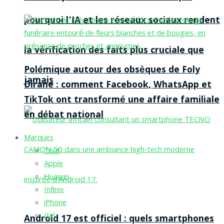
pourquoi l’IA et les réseaux sociaux rendent
la vérification des faits plus cruciale que
Polémique autour des obsèques de Foly
jamais
Dirane : comment Facebook, WhatsApp et
TikTok ont transformé une affaire familiale
en débat national
Marques
Tout
Apple
Huawei
Infinix
iPhone
Itel
Android 17 est officiel : quels smartphones