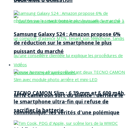
Deux Mois d’Utilisation
Samsung Galaxy S24 : Amazon propose 6%
de réduction sur le smartphone le plus
puissant du marché
Vidéos
TECNO CAMON Slim : 6,39 mm et 5 600 mAh,
MTN Cameroon sort du silence : derrière le
le smartphone ultra-fin qui refuse de
sacrifier la batterie
communiqué, les vérités d’une polémique