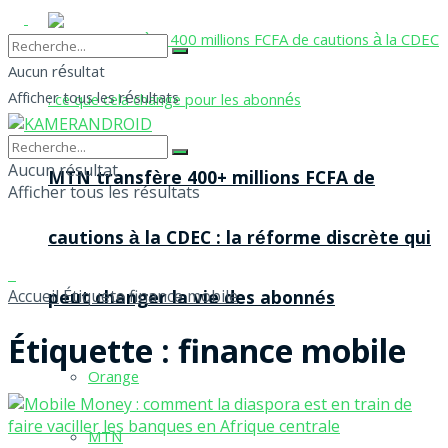
Aucun résultat
Afficher tous les résultats
Aucun résultat
MTN transfère 400+ millions FCFA de
Afficher tous les résultats
cautions à la CDEC : la réforme discrète qui
Accueil
Étiquete
finance mobile
peut changer la vie des abonnés
Étiquette :
finance mobile
Orange
MTN