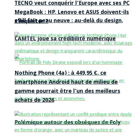
TECNO veut conquérir l’Europe avec ses PC
MegaBook : HP, Lenovo et ASUS doivent-ils
eBill fait peau neuve : au-delà du design,
s’inquiéter ?
CAMTEL joue sa crédibilité numérique
Nothing Phone (4a) : à 449,95 €, ce
smartphone Android haut de milieu de
gamme pourrait être l’un des meilleurs
achats de 2026
Polémique autour des obsèques de Foly