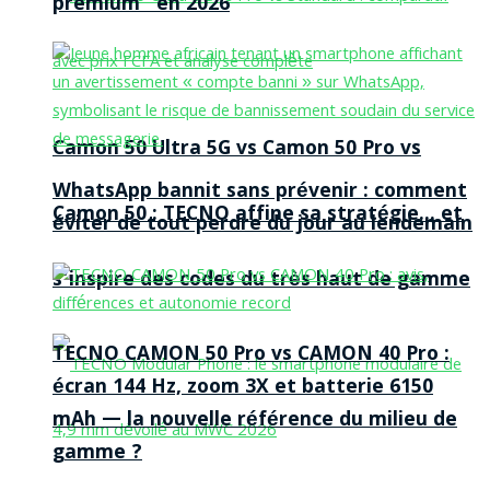
premium” en 2026
Camon 50 Ultra 5G vs Camon 50 Pro vs
WhatsApp bannit sans prévenir : comment
Camon 50 : TECNO affine sa stratégie… et
éviter de tout perdre du jour au lendemain
s’inspire des codes du très haut de gamme
TECNO CAMON 50 Pro vs CAMON 40 Pro :
écran 144 Hz, zoom 3X et batterie 6150
mAh — la nouvelle référence du milieu de
gamme ?