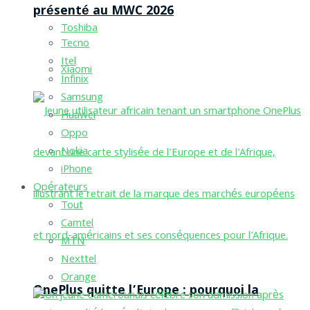
présenté au MWC 2026
Toshiba
Tecno
Itel
Xiaomi
Infinix
Samsung
Huawei
Oppo
Nokia
iPhone
Opérateurs
Tout
Camtel
MTN
Nexttel
Orange
OnePlus quitte l’Europe : pourquoi la