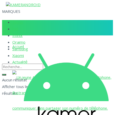
MARQUES
Tecno
Itel
Infinix
Oraimo
Accueil
Samsung
Xiaomi
Actualité
Aucun résultat
Afficher tous les
résultats