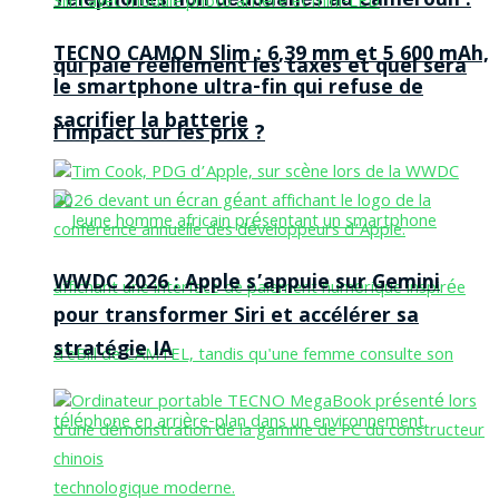
Téléphones non dédouanés au Cameroun :
TECNO CAMON Slim : 6,39 mm et 5 600 mAh,
qui paie réellement les taxes et quel sera
le smartphone ultra-fin qui refuse de
sacrifier la batterie
l’impact sur les prix ?
WWDC 2026 : Apple s’appuie sur Gemini
pour transformer Siri et accélérer sa
stratégie IA