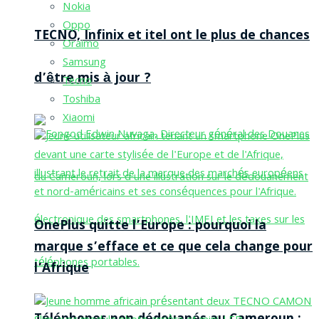
Nokia
Oppo
TECNO, Infinix et itel ont le plus de chances
Oraimo
Samsung
d’être mis à jour ?
Tecno
Toshiba
Xiaomi
OnePlus quitte l’Europe : pourquoi la
marque s’efface et ce que cela change pour
l’Afrique