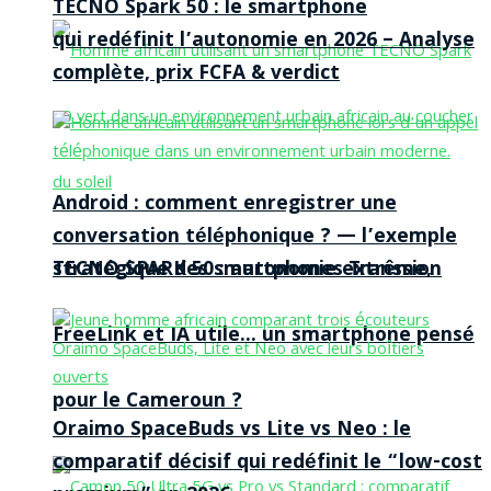
TECNO Spark 50 : le smartphone
qui redéfinit l’autonomie en 2026 – Analyse
complète, prix FCFA & verdict
Android : comment enregistrer une
conversation téléphonique ? — l’exemple
TECNO SPARK 50 : autonomie extrême,
stratégique des smartphones Transsion
FreeLink et IA utile… un smartphone pensé
pour le Cameroun ?
Oraimo SpaceBuds vs Lite vs Neo : le
comparatif décisif qui redéfinit le “low-cost