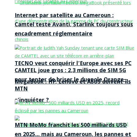
Internet par satellite au Cameroun :
Camtel teste Avanti, Starlink toujours sous
encadrement réglementaire
TECNO veut conquérir l’Europe avec ses PC
CAMTEL joue gros : 2,3 millions de SIM 5G
pour tenter de briser le duopole Orange–
MegaBook : HP, Lenovo et ASUS doivent-ils
MTN
s’inquiéter ?
MTN MoMo franchit les 500 milliards USD
en 2025… mais au Cameroun, les pannes et