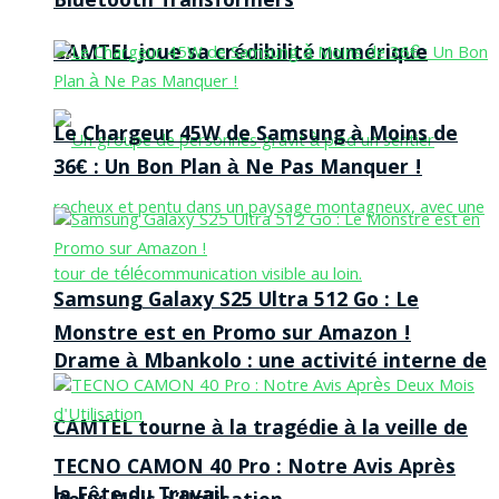
Bluetooth Transformers
CAMTEL joue sa crédibilité numérique
Le Chargeur 45W de Samsung à Moins de
36€ : Un Bon Plan à Ne Pas Manquer !
Samsung Galaxy S25 Ultra 512 Go : Le
Monstre est en Promo sur Amazon !
Drame à Mbankolo : une activité interne de
CAMTEL tourne à la tragédie à la veille de
TECNO CAMON 40 Pro : Notre Avis Après
la Fête du Travail