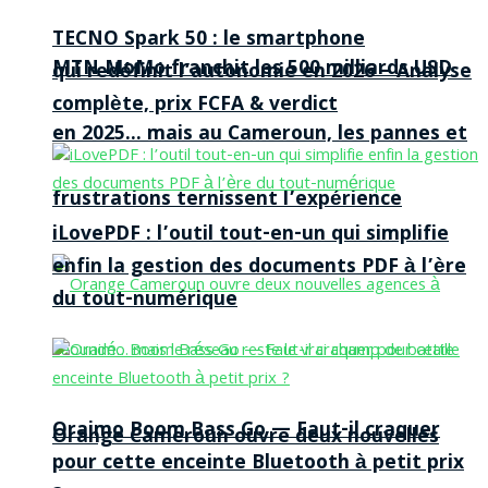
TECNO Spark 50 : le smartphone
MTN MoMo franchit les 500 milliards USD
qui redéfinit l’autonomie en 2026 – Analyse
complète, prix FCFA & verdict
en 2025… mais au Cameroun, les pannes et
frustrations ternissent l’expérience
iLovePDF : l’outil tout-en-un qui simplifie
enfin la gestion des documents PDF à l’ère
du tout-numérique
Oraimo Boom Bass Go — Faut-il craquer
Orange Cameroun ouvre deux nouvelles
pour cette enceinte Bluetooth à petit prix