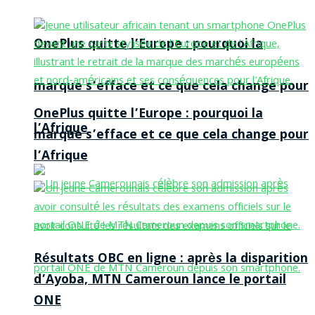
OnePlus quitte l’Europe : pourquoi la
marque s’efface et ce que cela change pour
OnePlus quitte l’Europe : pourquoi la
l’Afrique
marque s’efface et ce que cela change pour
l’Afrique
Résultats OBC en ligne : après la disparition
d’Ayoba, MTN Cameroun lance le portail
ONE