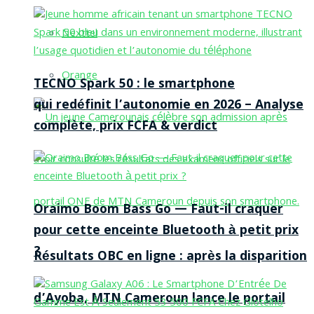
Nexttel
Orange
TECNO Spark 50 : le smartphone
qui redéfinit l’autonomie en 2026 – Analyse
complète, prix FCFA & verdict
Oraimo Boom Bass Go — Faut-il craquer
pour cette enceinte Bluetooth à petit prix
?
Résultats OBC en ligne : après la disparition
d’Ayoba, MTN Cameroun lance le portail