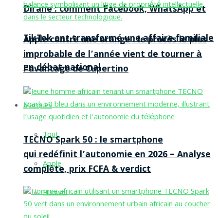
Dirane : comment Facebook, WhatsApp et
TikTok ont transformé une affaire familiale
Apple contre une orange : le procès le plus
improbable de l’année vient de tourner à
en débat national
l’avantage de Cupertino
Marques
Tout
TECNO Spark 50 : le smartphone
qui redéfinit l’autonomie en 2026 – Analyse
Apple
complète, prix FCFA & verdict
Huawei