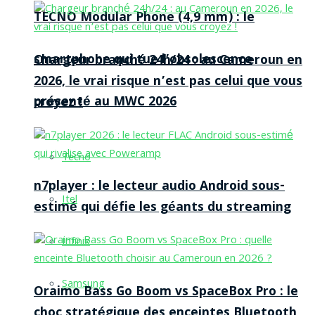
TECNO Modular Phone (4,9 mm) : le
smartphone qui tue l’obsolescence
Chargeur branché 24h/24 : au Cameroun en
2026, le vrai risque n’est pas celui que vous
présenté au MWC 2026
croyez !
Tecno
n7player : le lecteur audio Android sous-
Itel
estimé qui défie les géants du streaming
Infinix
Samsung
Oraimo Bass Go Boom vs SpaceBox Pro : le
choc stratégique des enceintes Bluetooth