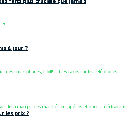
des faits plus cruciale que jamais
is à jour ?
 les prix ?