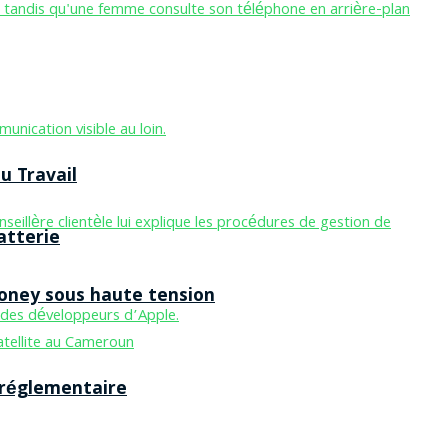
u Travail
atterie
Money sous haute tension
 réglementaire