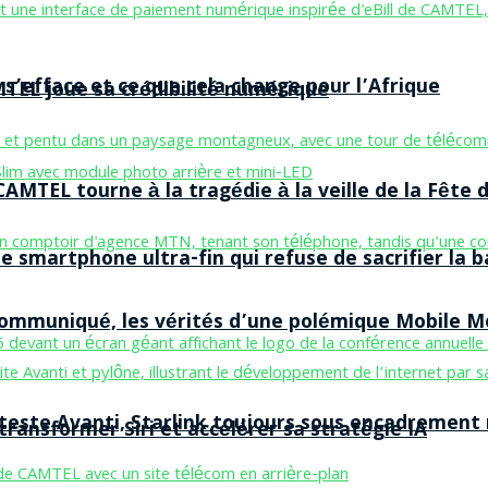
 s’efface et ce que cela change pour l’Afrique
MTEL joue sa crédibilité numérique
AMTEL tourne à la tragédie à la veille de la Fête d
smartphone ultra-fin qui refuse de sacrifier la b
 communiqué, les vérités d’une polémique Mobile 
 teste Avanti, Starlink toujours sous encadrement
ransformer Siri et accélérer sa stratégie IA