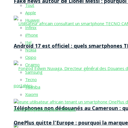
Fake news autour de Lionel Messi : pourquoi l
Tout
Apple
Huawei
Infinix
iPhone
Itel
Android 17 est officiel : quels smartphones TE
Nokia
Oppo
Oraimo
Samsung
Tecno
Toshiba
Xiaomi
Téléphones non dédouanés au Cameroun : qui p
OnePlus quitte l’Europe : pourquoi la marque