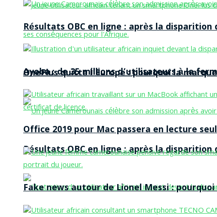
Résultats OBC en ligne : après la disparitio
Ayoba : de 35 millions d’utilisateurs à la f
OnePlus quitte l’Europe : pourquoi la marque
Office 2019 pour Mac passera en lecture seule
Résultats OBC en ligne : après la disparitio
Fake news autour de Lionel Messi : pourquoi l