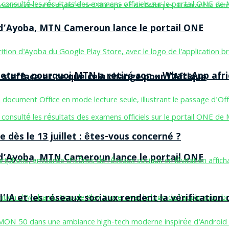
n d’Ayoba, MTN Cameroun lance le portail ONE
ermeture, pourquoi MTN a retiré son « WhatsApp afri
 s’efface et ce que cela change pour l’Afrique
 dès le 13 juillet : êtes-vous concerné ?
n d’Ayoba, MTN Cameroun lance le portail ONE
’IA et les réseaux sociaux rendent la vérification 