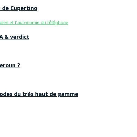
e de Cupertino
A & verdict
eroun ?
 codes du très haut de gamme