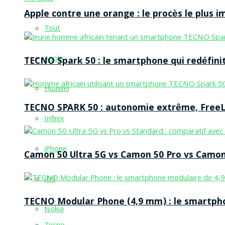
Apple contre une orange : le procès le plus 
Tout
Apple
TECNO Spark 50 : le smartphone qui redéfinit
Huawei
TECNO SPARK 50 : autonomie extrême, FreeLi
Infinix
iPhone
Camon 50 Ultra 5G vs Camon 50 Pro vs Camon 
Itel
TECNO Modular Phone (4,9 mm) : le smartpho
Nokia