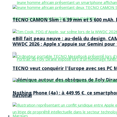
TECNO CAMON Slim : 6,39 mm et 5 600 mAh, le 
eBill fait peau neuve : au-delà du design, CA
WWDC 2026 : Apple s’appuie sur Gemini pour t
TECNO veut conquérir l’Europe avec ses PC M
Polémique autour des obsèques de Foly Dira
Nothing Phone (4a) : à 449,95 €, ce smartph
national
Marques