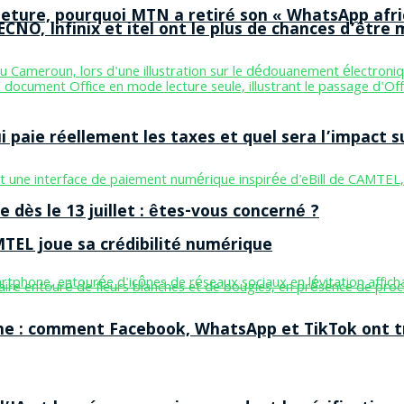
ermeture, pourquoi MTN a retiré son « WhatsApp afri
CNO, Infinix et itel ont le plus de chances d’être m
aie réellement les taxes et quel sera l’impact sur
 dès le 13 juillet : êtes-vous concerné ?
MTEL joue sa crédibilité numérique
ne : comment Facebook, WhatsApp et TikTok ont tr