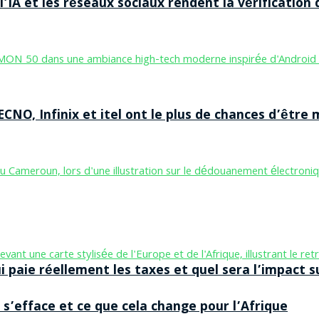
’IA et les réseaux sociaux rendent la vérification 
CNO, Infinix et itel ont le plus de chances d’être m
aie réellement les taxes et quel sera l’impact sur
 s’efface et ce que cela change pour l’Afrique