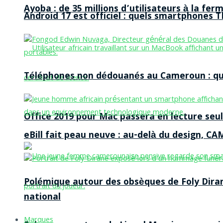
Ayoba : de 35 millions d’utilisateurs à la f
Android 17 est officiel : quels smartphones TE
Téléphones non dédouanés au Cameroun : qui p
Office 2019 pour Mac passera en lecture seule
eBill fait peau neuve : au-delà du design, CA
Polémique autour des obsèques de Foly Dira
national
Marques