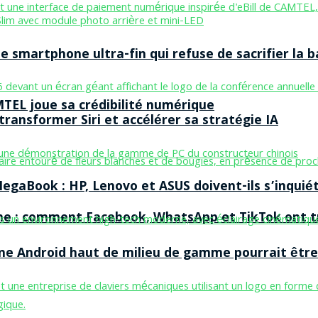
smartphone ultra-fin qui refuse de sacrifier la b
MTEL joue sa crédibilité numérique
ransformer Siri et accélérer sa stratégie IA
egaBook : HP, Lenovo et ASUS doivent-ils s’inquiét
ne : comment Facebook, WhatsApp et TikTok ont tr
one Android haut de milieu de gamme pourrait être 