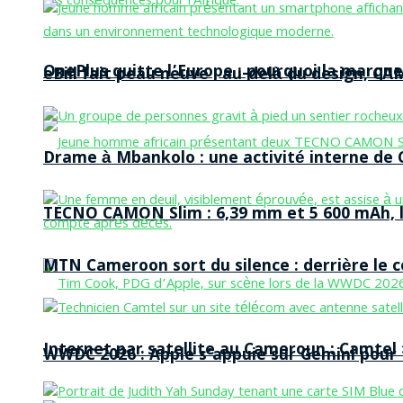
OnePlus quitte l’Europe : pourquoi la marque
eBill fait peau neuve : au-delà du design, CA
Drame à Mbankolo : une activité interne de C
TECNO CAMON Slim : 6,39 mm et 5 600 mAh, le 
MTN Cameroon sort du silence : derrière le
Internet par satellite au Cameroun : Camtel
WWDC 2026 : Apple s’appuie sur Gemini pour t