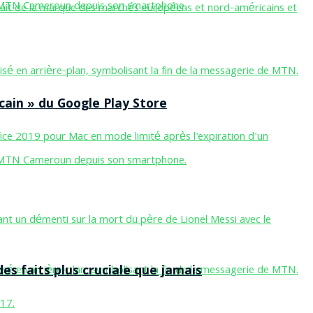
cain » du Google Play Store
des faits plus cruciale que jamais