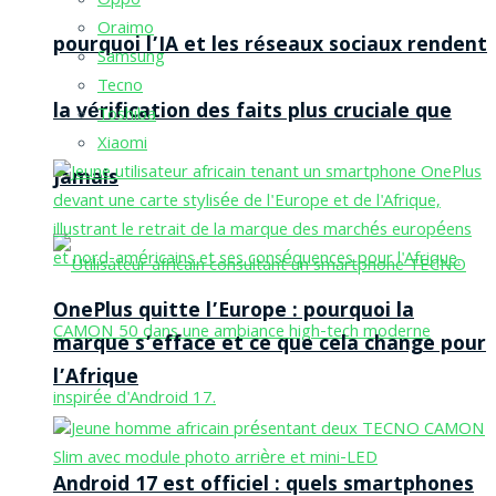
Oppo
Oraimo
pourquoi l’IA et les réseaux sociaux rendent
Samsung
Tecno
la vérification des faits plus cruciale que
Toshiba
Xiaomi
jamais
OnePlus quitte l’Europe : pourquoi la
marque s’efface et ce que cela change pour
l’Afrique
Android 17 est officiel : quels smartphones