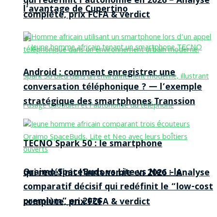
qui redéfinit l’autonomie en 2026 – Analyse
l’avantage de Cupertino
complète, prix FCFA & verdict
Android : comment enregistrer une
conversation téléphonique ? — l’exemple
stratégique des smartphones Transsion
TECNO Spark 50 : le smartphone
Oraimo SpaceBuds vs Lite vs Neo : le
qui redéfinit l’autonomie en 2026 – Analyse
comparatif décisif qui redéfinit le “low-cost
premium” en 2026
complète, prix FCFA & verdict