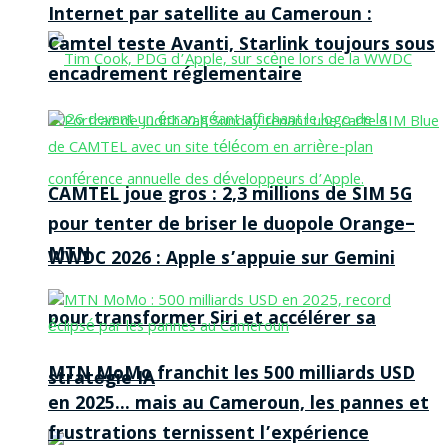
Internet par satellite au Cameroun :
Camtel teste Avanti, Starlink toujours sous
encadrement réglementaire
CAMTEL joue gros : 2,3 millions de SIM 5G
pour tenter de briser le duopole Orange–
MTN
WWDC 2026 : Apple s’appuie sur Gemini
pour transformer Siri et accélérer sa
MTN MoMo franchit les 500 milliards USD
stratégie IA
en 2025… mais au Cameroun, les pannes et
frustrations ternissent l’expérience