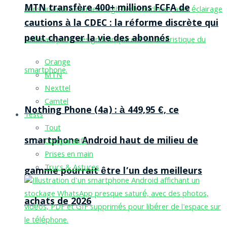
MTN transfère 400+ millions FCFA de
cautions à la CDEC : la réforme discrète qui
peut changer la vie des abonnés
Orange
MTN
Nexttel
Camtel
Nothing Phone (4a) : à 449,95 €, ce
Tests
Tout
smartphone Android haut de milieu de
Comparatifs
Prises en main
Trucs & Astuces
gamme pourrait être l’un des meilleurs
achats de 2026