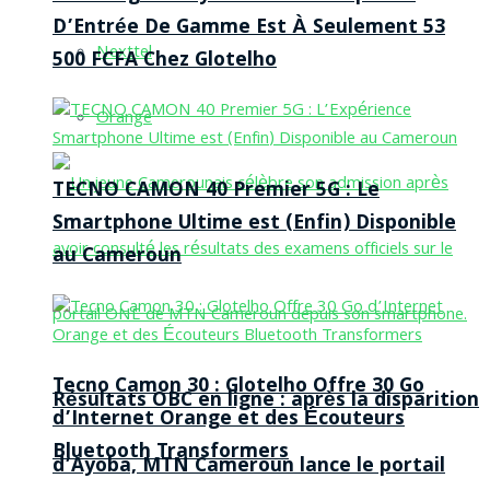
D’Entrée De Gamme Est À Seulement 53
Nexttel
500 FCFA Chez Glotelho
Orange
TECNO CAMON 40 Premier 5G : Le
Smartphone Ultime est (Enfin) Disponible
au Cameroun
Tecno Camon 30 : Glotelho Offre 30 Go
Résultats OBC en ligne : après la disparition
d’Internet Orange et des Écouteurs
Bluetooth Transformers
d’Ayoba, MTN Cameroun lance le portail