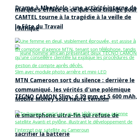
Drame à Mbankolo : une activité interne de
marque s’efface et ce que cela change pour
CAMTEL tourne à la tragédie à la veille de
la Fête du Travail
l’Afrique
MTN Cameroon sort du silence : derrière le
communiqué, les vérités d’une polémique
TECNO CAMON Slim : 6,39 mm et 5 600 mAh,
Mobile Money sous haute tension
le smartphone ultra-fin qui refuse de
sacrifier la batterie