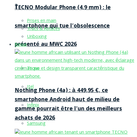
?
TECNO Modular Phone (4,9 mm) : le
Prises en main
smartphone qui tue l’obsolescence
Trucs & Astuces
Unboxing
présenté au MWC 2026
Revue
Tecno
Itel
Nothing Phone (4a) : à 449,95 €, ce
smartphone Android haut de milieu de
Infinix
gamme pourrait être l’un des meilleurs
achats de 2026
Samsung