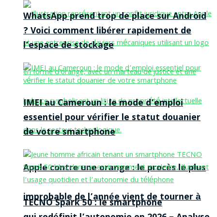
WhatsApp prend trop de place sur Android
? Voici comment libérer rapidement de
l’espace de stockage
IMEI au Cameroun : le mode d’emploi
essentiel pour vérifier le statut douanier
de votre smartphone
Apple contre une orange : le procès le plus
improbable de l’année vient de tourner à
TECNO Spark 50 : le smartphone