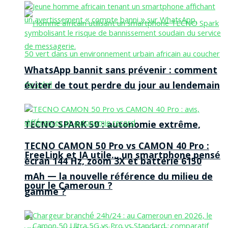
WhatsApp bannit sans prévenir : comment
éviter de tout perdre du jour au lendemain
TECNO SPARK 50 : autonomie extrême,
TECNO CAMON 50 Pro vs CAMON 40 Pro :
FreeLink et IA utile… un smartphone pensé
écran 144 Hz, zoom 3X et batterie 6150
mAh — la nouvelle référence du milieu de
pour le Cameroun ?
gamme ?