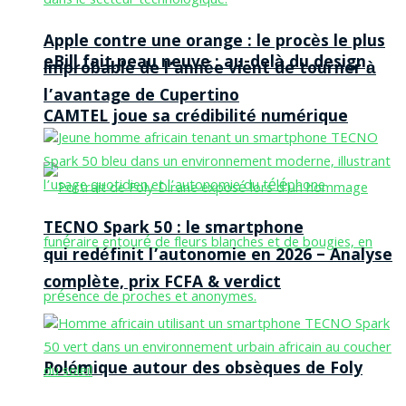
Apple contre une orange : le procès le plus
eBill fait peau neuve : au-delà du design,
improbable de l’année vient de tourner à
l’avantage de Cupertino
CAMTEL joue sa crédibilité numérique
TECNO Spark 50 : le smartphone
qui redéfinit l’autonomie en 2026 – Analyse
complète, prix FCFA & verdict
Polémique autour des obsèques de Foly