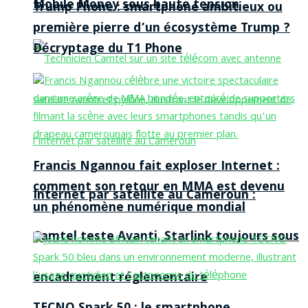
Mobile Money sous haute tension
Trump Phone : smartphone ambitieux ou
première pierre d’un écosystème Trump ?
Décryptage du T1 Phone
Francis Ngannou fait exploser Internet :
comment son retour en MMA est devenu
Internet par satellite au Cameroun :
un phénomène numérique mondial
Camtel teste Avanti, Starlink toujours sous
encadrement réglementaire