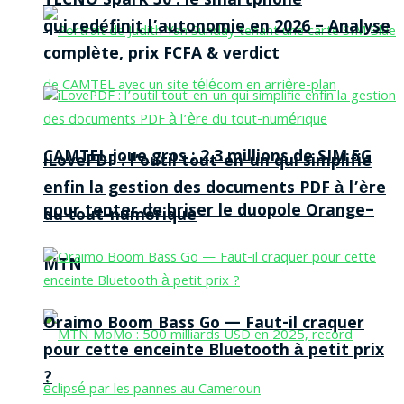
TECNO Spark 50 : le smartphone
qui redéfinit l’autonomie en 2026 – Analyse
complète, prix FCFA & verdict
CAMTEL joue gros : 2,3 millions de SIM 5G
iLovePDF : l’outil tout-en-un qui simplifie
enfin la gestion des documents PDF à l’ère
pour tenter de briser le duopole Orange–
du tout-numérique
MTN
Oraimo Boom Bass Go — Faut-il craquer
pour cette enceinte Bluetooth à petit prix
?