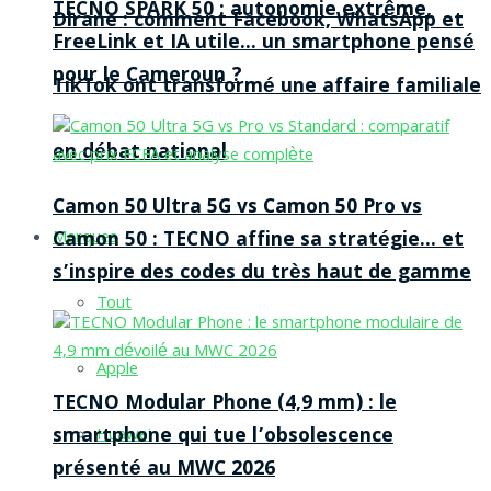
TECNO SPARK 50 : autonomie extrême,
Dirane : comment Facebook, WhatsApp et
FreeLink et IA utile… un smartphone pensé
pour le Cameroun ?
TikTok ont transformé une affaire familiale
en débat national
Camon 50 Ultra 5G vs Camon 50 Pro vs
Camon 50 : TECNO affine sa stratégie… et
Marques
s’inspire des codes du très haut de gamme
Tout
Apple
TECNO Modular Phone (4,9 mm) : le
smartphone qui tue l’obsolescence
Huawei
présenté au MWC 2026