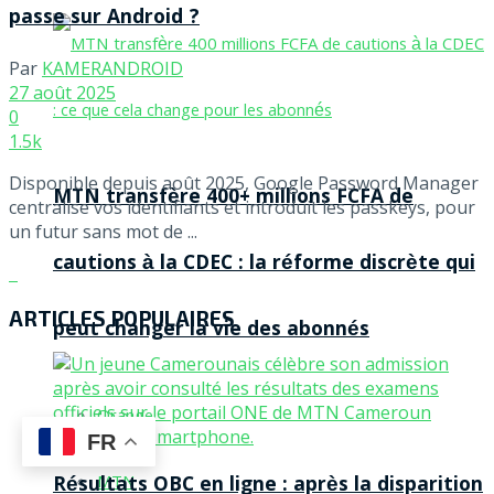
passe sur Android ?
Par
KAMERANDROID
27 août 2025
0
1.5k
Disponible depuis août 2025, Google Password Manager
MTN transfère 400+ millions FCFA de
centralise vos identifiants et introduit les passkeys, pour
un futur sans mot de ...
cautions à la CDEC : la réforme discrète qui
ARTICLES POPULAIRES
peut changer la vie des abonnés
Orange
FR
Résultats OBC en ligne : après la disparition
MTN