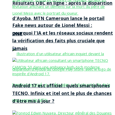
Résultats OBC en ligne : après la disparition
d’Ayoba, MTN Cameroun lance le portail
Fake news autour de Lionel Messi :
pourquoi l’IA et les réseaux sociaux rendent
ONE
la vérification des faits plus cruciale que
jamais
Android 17 est officiel : quels smartphones
TECNO, Infinix et itel ont le plus de chances
d’être mis à jour ?