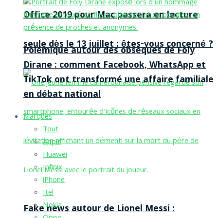
Office 2019 pour Mac passera en lecture
seule dès le 13 juillet : êtes-vous concerné ?
Polémique autour des obsèques de Foly
Dirane : comment Facebook, WhatsApp et
TikTok ont transformé une affaire familiale
en débat national
Marques
Tout
Apple
Huawei
Infinix
iPhone
Itel
Nokia
Fake news autour de Lionel Messi :