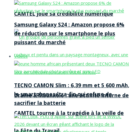
CAMTEL joue sa crédibilité numérique
Samsung Galaxy S24 : Amazon propose 6%
de réduction sur le smartphone le plus
puissant du marché
Vidéos
TECNO CAMON Slim : 6,39 mm et 5 600 mAh,
le smartphone ultra-fin qui refuse de
Drame à Mbankolo : une activité interne de
sacrifier la batterie
CAMTEL tourne à la tragédie à la veille de
la Fête du Travail