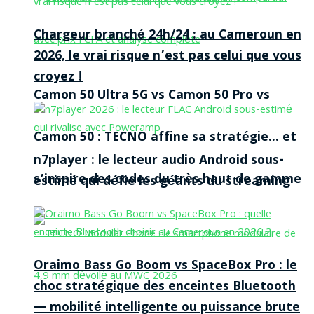
Chargeur branché 24h/24 : au Cameroun en
2026, le vrai risque n’est pas celui que vous
croyez !
Camon 50 Ultra 5G vs Camon 50 Pro vs
Camon 50 : TECNO affine sa stratégie… et
n7player : le lecteur audio Android sous-
s’inspire des codes du très haut de gamme
estimé qui défie les géants du streaming
Oraimo Bass Go Boom vs SpaceBox Pro : le
choc stratégique des enceintes Bluetooth
— mobilité intelligente ou puissance brute