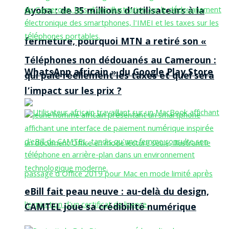
Ayoba : de 35 millions d’utilisateurs à la
fermeture, pourquoi MTN a retiré son «
Téléphones non dédouanés au Cameroun :
WhatsApp africain » du Google Play Store
qui paie réellement les taxes et quel sera
l’impact sur les prix ?
eBill fait peau neuve : au-delà du design,
CAMTEL joue sa crédibilité numérique