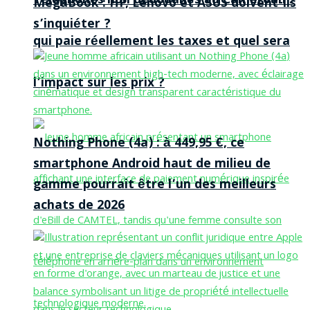
Téléphones non dédouanés au Cameroun :
MegaBook : HP, Lenovo et ASUS doivent-ils
s’inquiéter ?
qui paie réellement les taxes et quel sera
l’impact sur les prix ?
Nothing Phone (4a) : à 449,95 €, ce
smartphone Android haut de milieu de
gamme pourrait être l’un des meilleurs
achats de 2026