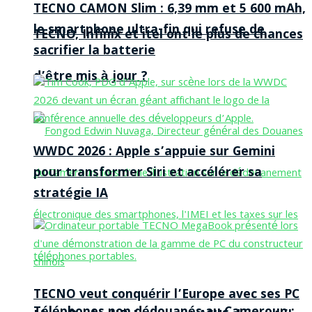
TECNO CAMON Slim : 6,39 mm et 5 600 mAh,
le smartphone ultra-fin qui refuse de
TECNO, Infinix et itel ont le plus de chances
sacrifier la batterie
d’être mis à jour ?
WWDC 2026 : Apple s’appuie sur Gemini
pour transformer Siri et accélérer sa
stratégie IA
TECNO veut conquérir l’Europe avec ses PC