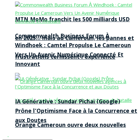
MTN MoMo franchit les 500 milliards USD
Commonwealth Business Forum À
en 2025… mais au Cameroun, les pannes et
Windhoek : Camtel Propulse Le Cameroun
Vers Un Avenir Numérique Connecté Et
frustrations ternissent l’expérience
Innovant
IA Générative : Sundar Pichai (Google)
Prône l’Optimisme Face à la Concurrence et
aux Doutes
Orange Cameroun ouvre deux nouvelles