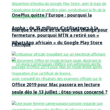
OnePlus quitte l’Europe : pourquoi la
Ayoba : de 35 millions d’utilisateurs à la
marque s’efface et ce que cela change pour
fermeture, pourquoi MTN a retiré son «
WhatsApp africain » du Google Play Store
l’Afrique
Office 2019 pour Mac passera en lecture
seule dès le 13 juillet : êtes-vous concerné ?