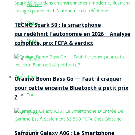
Huawei
Oppo
TECNO Spark 50 : le smartphone
qui redéfinit l’autonomie en 2026 – Analyse
Nokia
complète, prix FCFA & verdict
iPhone
Opérateurs
Oraimo Boom Bass Go — Faut-il craquer
pour cette enceinte Bluetooth à petit prix
Tout
?
Camtel
MTN
Samsung Galaxy A06 : Le Smartphone