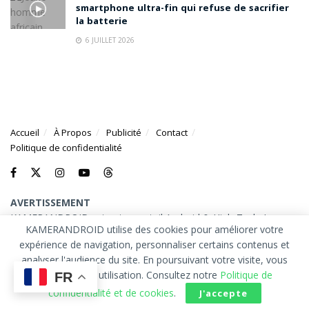
smartphone ultra-fin qui refuse de sacrifier
la batterie
6 JUILLET 2026
Accueil
À Propos
Publicité
Contact
Politique de confidentialité
AVERTISSEMENT
KAMERANDROID est votre portail Android & High-Tech. Les
KAMERANDROID utilise des cookies pour améliorer votre
marques et logos mentionnés sur ce site appartiennent à leurs
expérience de navigation, personnaliser certains contenus et
propriétaires respectifs.
analyser l'audience du site. En poursuivant votre visite, vous
© 2026
KAMERANDROID
. Tous droits réservés.
acceptez leur utilisation. Consultez notre
Politique de
FR
confidentialité et de cookies
.
J'accepte