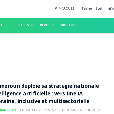
MARQUES
Tecno
Itel
Infi
EURS
TESTS
REVUE
VIDÉOS
meroun déploie sa stratégie nationale
lligence artificielle : vers une IA
raine, inclusive et multisectorielle
RANDROID
11 JUILLET 2025 - MISE À JOUR LE 30 MAI 2026
0
1.5K