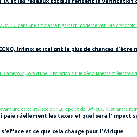
’IA et les réseaux sociaux rendent la vérification 
CNO, Infinix et itel ont le plus de chances d’être m
aie réellement les taxes et quel sera l’impact sur
 s’efface et ce que cela change pour l’Afrique