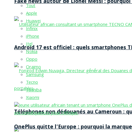
Fake news autour de Lionel Messi : pourquoi l
Tout
Apple
Huawei
Infinix
iPhone
Itel
Android 17 est officiel : quels smartphones TE
Nokia
Oppo
Oraimo
Samsung
Tecno
Toshiba
Xiaomi
Téléphones non dédouanés au Cameroun : qui p
OnePlus quitte l’Europe : pourquoi la marque