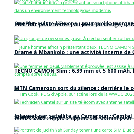
OnePlus quitte l’Europe : pourquoi la marque
eBill fait peau neuve : au-delà du design, CA
Drame à Mbankolo : une activité interne de C
TECNO CAMON Slim : 6,39 mm et 5 600 mAh, le 
MTN Cameroon sort du silence : derrière le
Internet par satellite au Cameroun : Camtel
WWDC 2026 : Apple s’appuie sur Gemini pour t