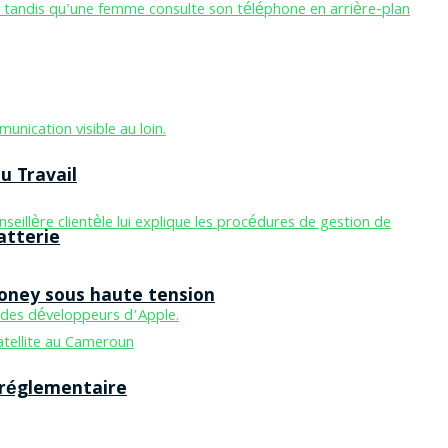
u Travail
atterie
Money sous haute tension
 réglementaire