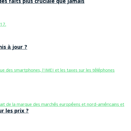
des faits plus cruciale que jamais
is à jour ?
 les prix ?