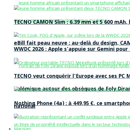
TECNO CAMON Slim : 6,39 mm et 5 600 mAh, le 
eBill fait peau neuve : au-delà du design, CA
WWDC 2026 : Apple s’appuie sur Gemini pour t
TECNO veut conquérir l’Europe avec ses PC M
Polémique autour des obsèques de Foly Dira
Nothing Phone (4a) : à 449,95 €, ce smartph
national
Marques