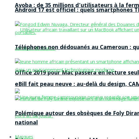
Ayoba : de 35 millions d’utilisateurs à la f
Android 17 est officiel : quels smartphones TE
Téléphones non dédouanés au Cameroun : qui p
Office 2019 pour Mac passera en lecture seule
eBill fait peau neuve : au-delà du design, CA
Polémique autour des obsèques de Foly Dira
national
Marques