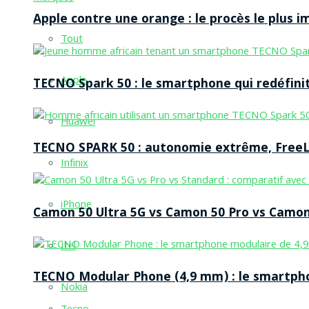
Apple contre une orange : le procès le plus 
Tout
Apple
TECNO Spark 50 : le smartphone qui redéfinit
Huawei
TECNO SPARK 50 : autonomie extrême, FreeLi
Infinix
iPhone
Camon 50 Ultra 5G vs Camon 50 Pro vs Camon 
Itel
TECNO Modular Phone (4,9 mm) : le smartpho
Nokia