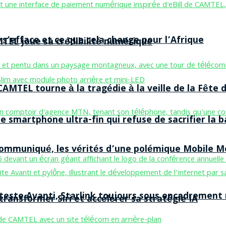
 s’efface et ce que cela change pour l’Afrique
MTEL joue sa crédibilité numérique
AMTEL tourne à la tragédie à la veille de la Fête d
smartphone ultra-fin qui refuse de sacrifier la b
 communiqué, les vérités d’une polémique Mobile 
 teste Avanti, Starlink toujours sous encadrement
ransformer Siri et accélérer sa stratégie IA