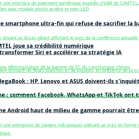
smartphone ultra-fin qui refuse de sacrifier la b
MTEL joue sa crédibilité numérique
ransformer Siri et accélérer sa stratégie IA
egaBook : HP, Lenovo et ASUS doivent-ils s’inquiét
ne : comment Facebook, WhatsApp et TikTok ont tr
one Android haut de milieu de gamme pourrait être 