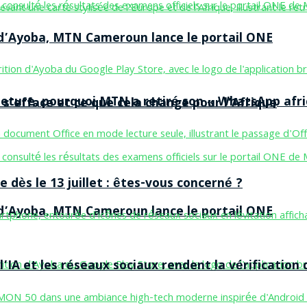
n d’Ayoba, MTN Cameroun lance le portail ONE
ermeture, pourquoi MTN a retiré son « WhatsApp afri
 s’efface et ce que cela change pour l’Afrique
 dès le 13 juillet : êtes-vous concerné ?
n d’Ayoba, MTN Cameroun lance le portail ONE
’IA et les réseaux sociaux rendent la vérification 