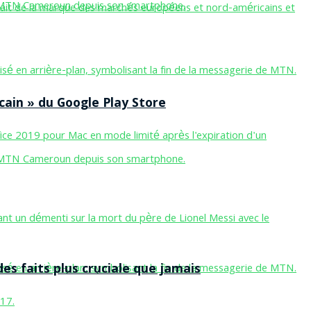
cain » du Google Play Store
des faits plus cruciale que jamais