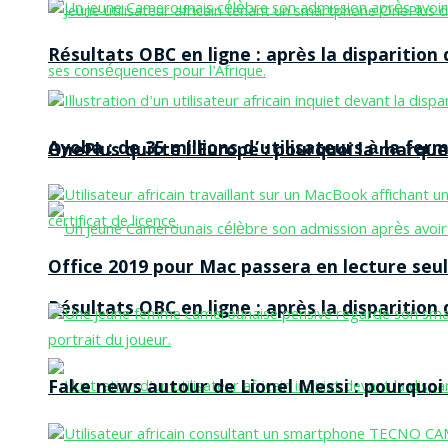
Résultats OBC en ligne : après la disparitio
Ayoba : de 35 millions d’utilisateurs à la f
OnePlus quitte l’Europe : pourquoi la marque
Office 2019 pour Mac passera en lecture seule
Résultats OBC en ligne : après la disparitio
Fake news autour de Lionel Messi : pourquoi l