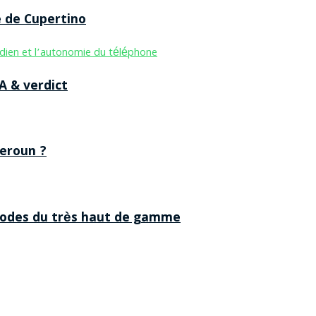
e de Cupertino
A & verdict
eroun ?
 codes du très haut de gamme