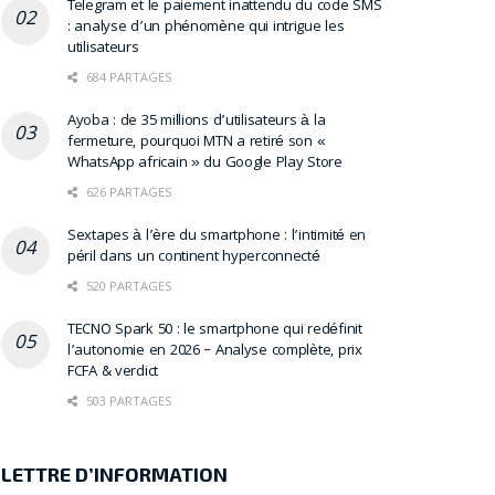
Telegram et le paiement inattendu du code SMS
: analyse d’un phénomène qui intrigue les
utilisateurs
684 PARTAGES
Ayoba : de 35 millions d’utilisateurs à la
fermeture, pourquoi MTN a retiré son «
WhatsApp africain » du Google Play Store
626 PARTAGES
Sextapes à l’ère du smartphone : l’intimité en
péril dans un continent hyperconnecté
520 PARTAGES
TECNO Spark 50 : le smartphone qui redéfinit
l’autonomie en 2026 – Analyse complète, prix
FCFA & verdict
503 PARTAGES
LETTRE D’INFORMATION