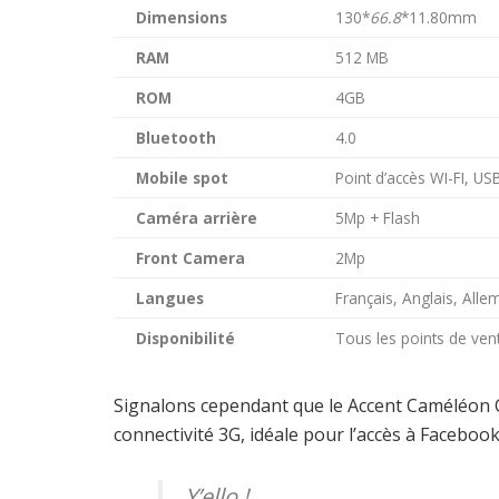
Dimensions
130*
66.8
*11.80mm
RAM
512 MB
ROM
4GB
Bluetooth
4.0
Mobile spot
Point d’accès WI-FI, U
Caméra arrière
5Mp + Flash
Front Camera
2Mp
Langues
Français, Anglais, Alle
Disponibilité
Tous les points de ve
Signalons cependant que le Accent Caméléon C
connectivité 3G, idéale pour l’accès à Faceboo
Y’ello !