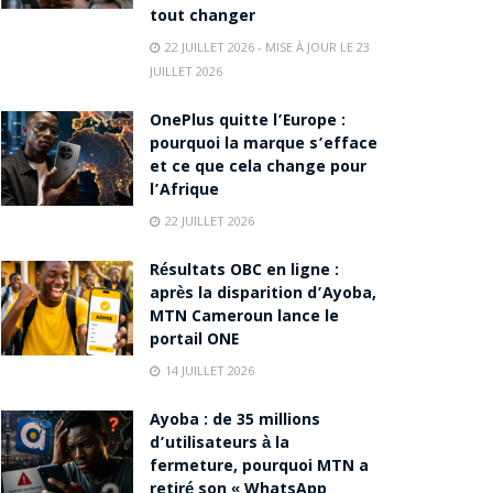
tout changer
22 JUILLET 2026 - MISE À JOUR LE 23
JUILLET 2026
OnePlus quitte l’Europe :
pourquoi la marque s’efface
et ce que cela change pour
l’Afrique
22 JUILLET 2026
Résultats OBC en ligne :
après la disparition d’Ayoba,
MTN Cameroun lance le
portail ONE
14 JUILLET 2026
Ayoba : de 35 millions
d’utilisateurs à la
fermeture, pourquoi MTN a
retiré son « WhatsApp