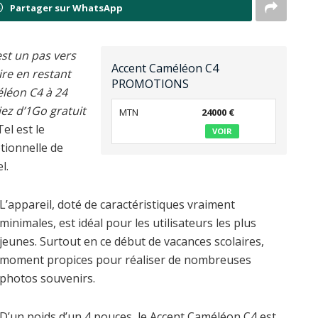
Partager sur WhatsApp
est un pas vers
Accent Caméléon C4
ire en restant
PROMOTIONS
léon C4 à 24
iez d’1Go gratuit
MTN
24000 €
el est le
VOIR
ionnelle de
l.
L’appareil, doté de caractéristiques vraiment
minimales, est idéal pour les utilisateurs les plus
jeunes. Surtout en ce début de vacances scolaires,
moment propices pour réaliser de nombreuses
photos souvenirs.
D’un poids d’un 4 pouces, le Accent Caméléon C4 est