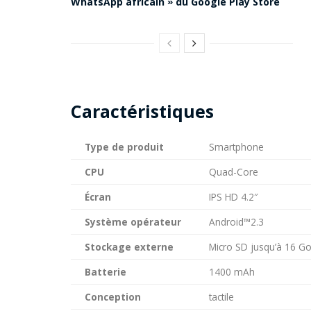
WhatsApp africain » du Google Play Store
Caractéristiques
Type de produit
Smartphone
CPU
Quad-Core
Écran
IPS HD 4.2″
Système opérateur
Android™2.3
Stockage externe
Micro SD jusqu’à 16 G
Batterie
1400 mAh
Conception
tactile