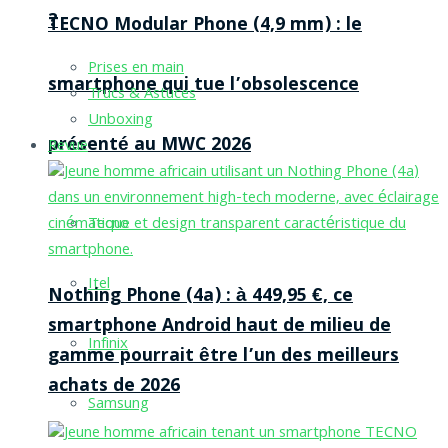
?
TECNO Modular Phone (4,9 mm) : le
Prises en main
smartphone qui tue l’obsolescence
Trucs & Astuces
Unboxing
présenté au MWC 2026
Revue
Tecno
Itel
Nothing Phone (4a) : à 449,95 €, ce
smartphone Android haut de milieu de
Infinix
gamme pourrait être l’un des meilleurs
achats de 2026
Samsung