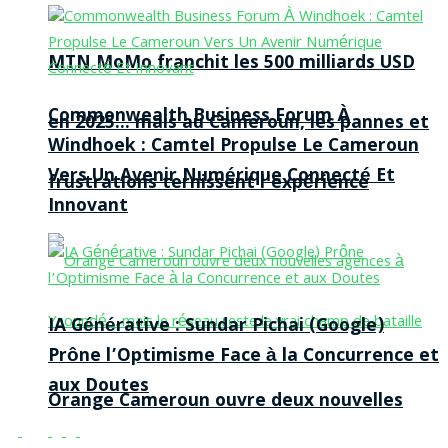
MTN MoMo franchit les 500 milliards USD
Commonwealth Business Forum À
en 2025… mais au Cameroun, les pannes et
Windhoek : Camtel Propulse Le Cameroun
Vers Un Avenir Numérique Connecté Et
frustrations ternissent l’expérience
Innovant
IA Générative : Sundar Pichai (Google)
Prône l’Optimisme Face à la Concurrence et
aux Doutes
Orange Cameroun ouvre deux nouvelles