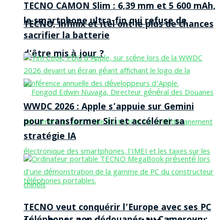
TECNO CAMON Slim : 6,39 mm et 5 600 mAh,
le smartphone ultra-fin qui refuse de
TECNO, Infinix et itel ont le plus de chances
sacrifier la batterie
d’être mis à jour ?
WWDC 2026 : Apple s’appuie sur Gemini
pour transformer Siri et accélérer sa
stratégie IA
TECNO veut conquérir l’Europe avec ses PC