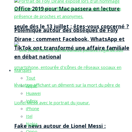
Office 2019 pour Mac passera en lecture
seule dès le 13 juillet : êtes-vous concerné ?
Polémique autour des obsèques de Foly
Dirane : comment Facebook, WhatsApp et
TikTok ont transformé une affaire familiale
en débat national
Marques
Tout
Apple
Huawei
Infinix
iPhone
Itel
Nokia
Fake news autour de Lionel Messi :