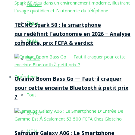
Huawei
Oppo
TECNO Spark 50 : le smartphone
qui redéfinit l’autonomie en 2026 – Analyse
Nokia
complète, prix FCFA & verdict
iPhone
Opérateurs
Oraimo Boom Bass Go — Faut-il craquer
pour cette enceinte Bluetooth à petit prix
Tout
?
Camtel
MTN
Samsung Galaxy A06 : Le Smartphone