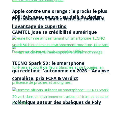
Apple contre une orange : le procès le plus
eBill fait peau neuve : au-delà du design,
improbable de l’année vient de tourner à
l’avantage de Cupertino
CAMTEL joue sa crédibilité numérique
TECNO Spark 50 : le smartphone
qui redéfinit l’autonomie en 2026 – Analyse
complète, prix FCFA & verdict
Polémique autour des obsèques de Foly