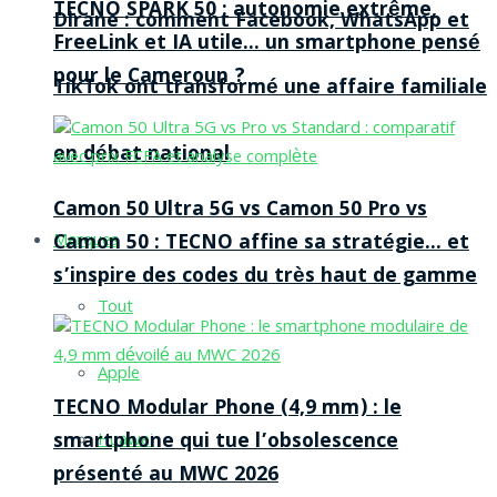
TECNO SPARK 50 : autonomie extrême,
Dirane : comment Facebook, WhatsApp et
FreeLink et IA utile… un smartphone pensé
pour le Cameroun ?
TikTok ont transformé une affaire familiale
en débat national
Camon 50 Ultra 5G vs Camon 50 Pro vs
Camon 50 : TECNO affine sa stratégie… et
Marques
s’inspire des codes du très haut de gamme
Tout
Apple
TECNO Modular Phone (4,9 mm) : le
smartphone qui tue l’obsolescence
Huawei
présenté au MWC 2026