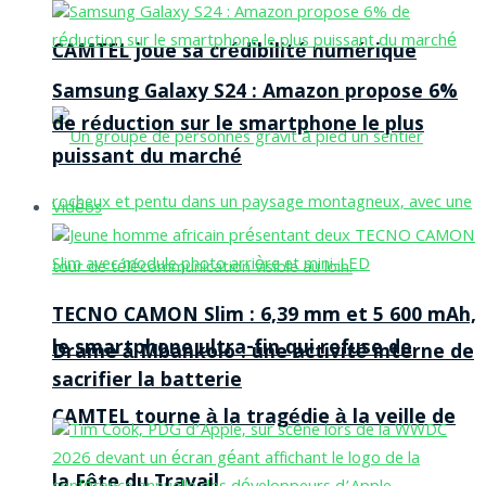
CAMTEL joue sa crédibilité numérique
Samsung Galaxy S24 : Amazon propose 6%
de réduction sur le smartphone le plus
puissant du marché
Vidéos
TECNO CAMON Slim : 6,39 mm et 5 600 mAh,
le smartphone ultra-fin qui refuse de
Drame à Mbankolo : une activité interne de
sacrifier la batterie
CAMTEL tourne à la tragédie à la veille de
la Fête du Travail