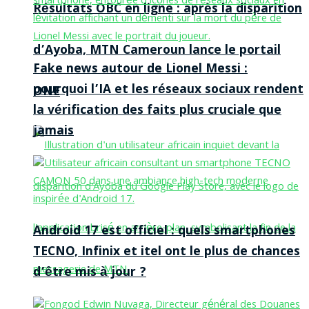
Résultats OBC en ligne : après la disparition
d’Ayoba, MTN Cameroun lance le portail
Fake news autour de Lionel Messi :
pourquoi l’IA et les réseaux sociaux rendent
ONE
la vérification des faits plus cruciale que
jamais
Android 17 est officiel : quels smartphones
TECNO, Infinix et itel ont le plus de chances
d’être mis à jour ?