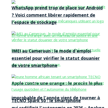
WhatsApp prend trop de place sur Android
? Voici comment libérer rapidement de
l’espace de stockage
IMEI au Cameroun : le mode d’emploi
essentiel pour vérifier le statut douanier
de votre smartphone
Apple contre une orange : le procès le plus
improbable de l’année vient de tourner à
TECNO Spark 50 : le smartphone