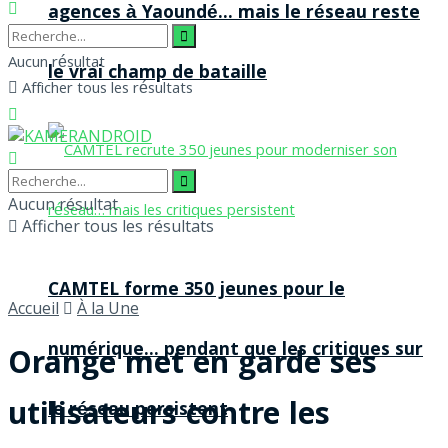
agences à Yaoundé… mais le réseau reste
Aucun résultat
le vrai champ de bataille
Afficher tous les résultats
Aucun résultat
Afficher tous les résultats
CAMTEL forme 350 jeunes pour le
Accueil
À la Une
numérique… pendant que les critiques sur
Orange met en garde ses
utilisateurs contre les
le réseau persistent