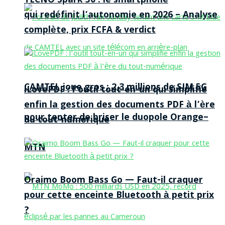
TECNO Spark 50 : le smartphone
qui redéfinit l’autonomie en 2026 – Analyse
complète, prix FCFA & verdict
CAMTEL joue gros : 2,3 millions de SIM 5G
iLovePDF : l’outil tout-en-un qui simplifie
enfin la gestion des documents PDF à l’ère
pour tenter de briser le duopole Orange–
du tout-numérique
MTN
Oraimo Boom Bass Go — Faut-il craquer
pour cette enceinte Bluetooth à petit prix
?