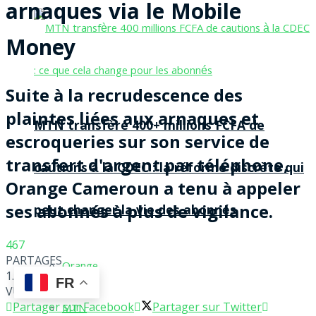
arnaques via le Mobile
Money
Suite à la recrudescence des
plaintes liées aux arnaques et
MTN transfère 400+ millions FCFA de
escroqueries sur son service de
transfert d'argent par téléphone,
cautions à la CDEC : la réforme discrète qui
Orange Cameroun a tenu à appeler
ses abonnés à plus de vigilance.
peut changer la vie des abonnés
467
PARTAGES
Orange
1.5k
FR
VUES
Partager sur Facebook
Partager sur Twitter
MTN