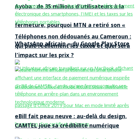
Ayoba : de 35 millions d’utilisateurs à la
fermeture, pourquoi MTN a retiré son «
Téléphones non dédouanés au Cameroun :
WhatsApp africain » du Google Play Store
qui paie réellement les taxes et quel sera
l’impact sur les prix ?
eBill fait peau neuve : au-delà du design,
CAMTEL joue sa crédibilité numérique