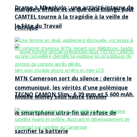
Drame à Mbankolo : une activité interne de
marque s’efface et ce que cela change pour
CAMTEL tourne à la tragédie à la veille de
la Fête du Travail
l’Afrique
MTN Cameroon sort du silence : derrière le
communiqué, les vérités d’une polémique
TECNO CAMON Slim : 6,39 mm et 5 600 mAh,
Mobile Money sous haute tension
le smartphone ultra-fin qui refuse de
sacrifier la batterie