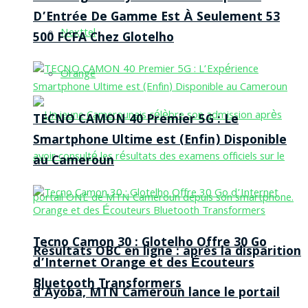
D’Entrée De Gamme Est À Seulement 53
Nexttel
500 FCFA Chez Glotelho
Orange
TECNO CAMON 40 Premier 5G : Le
Smartphone Ultime est (Enfin) Disponible
au Cameroun
Tecno Camon 30 : Glotelho Offre 30 Go
Résultats OBC en ligne : après la disparition
d’Internet Orange et des Écouteurs
Bluetooth Transformers
d’Ayoba, MTN Cameroun lance le portail