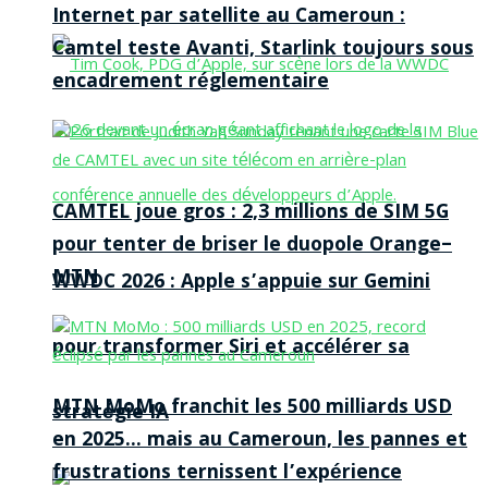
Internet par satellite au Cameroun :
Camtel teste Avanti, Starlink toujours sous
encadrement réglementaire
CAMTEL joue gros : 2,3 millions de SIM 5G
pour tenter de briser le duopole Orange–
MTN
WWDC 2026 : Apple s’appuie sur Gemini
pour transformer Siri et accélérer sa
MTN MoMo franchit les 500 milliards USD
stratégie IA
en 2025… mais au Cameroun, les pannes et
frustrations ternissent l’expérience