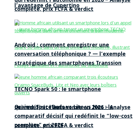
qui redéfinit l’autonomie en 2026 – Analyse
l’avantage de Cupertino
complète, prix FCFA & verdict
Android : comment enregistrer une
conversation téléphonique ? — l’exemple
stratégique des smartphones Transsion
TECNO Spark 50 : le smartphone
Oraimo SpaceBuds vs Lite vs Neo : le
qui redéfinit l’autonomie en 2026 – Analyse
comparatif décisif qui redéfinit le “low-cost
premium” en 2026
complète, prix FCFA & verdict