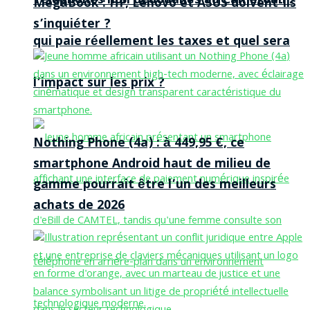
Téléphones non dédouanés au Cameroun :
MegaBook : HP, Lenovo et ASUS doivent-ils
s’inquiéter ?
qui paie réellement les taxes et quel sera
l’impact sur les prix ?
Nothing Phone (4a) : à 449,95 €, ce
smartphone Android haut de milieu de
gamme pourrait être l’un des meilleurs
achats de 2026