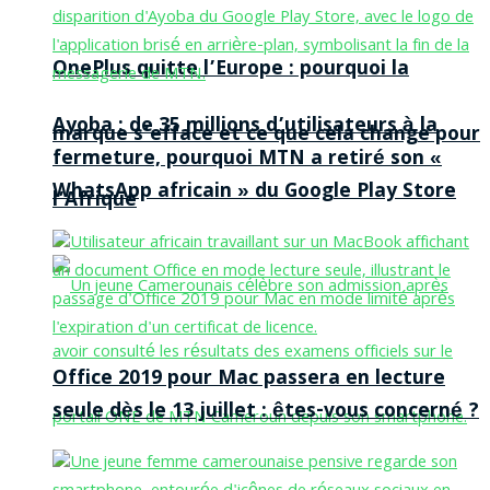
OnePlus quitte l’Europe : pourquoi la
Ayoba : de 35 millions d’utilisateurs à la
marque s’efface et ce que cela change pour
fermeture, pourquoi MTN a retiré son «
WhatsApp africain » du Google Play Store
l’Afrique
Office 2019 pour Mac passera en lecture
seule dès le 13 juillet : êtes-vous concerné ?