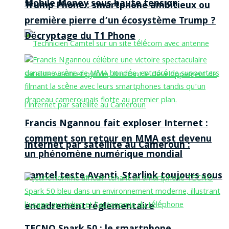
Mobile Money sous haute tension
Trump Phone : smartphone ambitieux ou
première pierre d’un écosystème Trump ?
Décryptage du T1 Phone
Francis Ngannou fait exploser Internet :
comment son retour en MMA est devenu
Internet par satellite au Cameroun :
un phénomène numérique mondial
Camtel teste Avanti, Starlink toujours sous
encadrement réglementaire