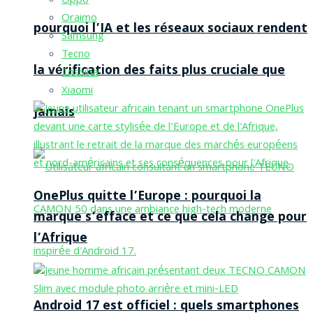
Oppo
Oraimo
pourquoi l’IA et les réseaux sociaux rendent
Samsung
Tecno
la vérification des faits plus cruciale que
Toshiba
Xiaomi
jamais
OnePlus quitte l’Europe : pourquoi la
marque s’efface et ce que cela change pour
l’Afrique
Android 17 est officiel : quels smartphones