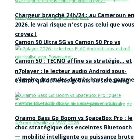
Chargeur branché 24h/24 : au Cameroun en
2026, le vrai risque n’est pas celui que vous
croyez !
Camon 50 Ultra 5G vs Camon 50 Pro vs
Camon 50 : TECNO affine sa stratégie… et
n7player : le lecteur audio Android sous-
s’inspire des codes du très haut de gamme
estimé qui défie les géants du streaming
Oraimo Bass Go Boom vs SpaceBox Pro : le
choc stratégique des enceintes Bluetooth
— mobilité intelligente ou puissance brute