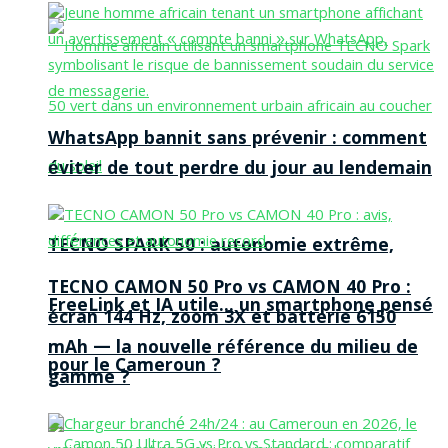
WhatsApp bannit sans prévenir : comment
éviter de tout perdre du jour au lendemain
TECNO SPARK 50 : autonomie extrême,
TECNO CAMON 50 Pro vs CAMON 40 Pro :
FreeLink et IA utile… un smartphone pensé
écran 144 Hz, zoom 3X et batterie 6150
mAh — la nouvelle référence du milieu de
pour le Cameroun ?
gamme ?