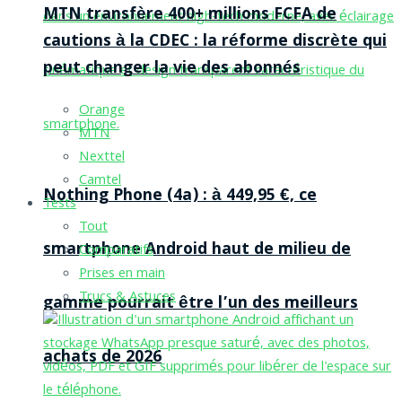
MTN transfère 400+ millions FCFA de
cautions à la CDEC : la réforme discrète qui
peut changer la vie des abonnés
Orange
MTN
Nexttel
Camtel
Nothing Phone (4a) : à 449,95 €, ce
Tests
Tout
smartphone Android haut de milieu de
Comparatifs
Prises en main
Trucs & Astuces
gamme pourrait être l’un des meilleurs
achats de 2026