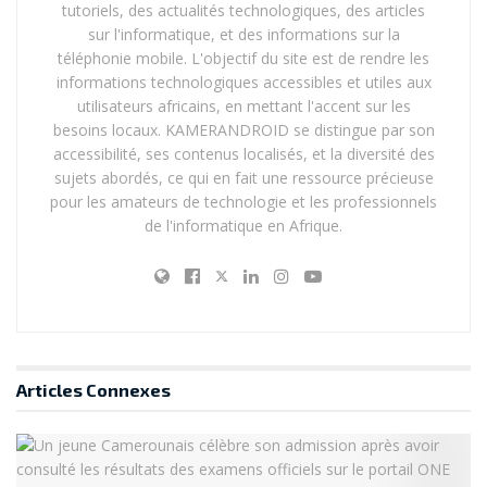
tutoriels, des actualités technologiques, des articles
parce qu’ils craignaient que cela n’aggrave leur
sur l'informatique, et des informations sur la
situation, surtout s’ils connaissent la personne dans la
téléphonie mobile. L'objectif du site est de rendre les
vraie vie.
informations technologiques accessibles et utiles aux
utilisateurs africains, en mettant l'accent sur les
Source :
Cnet.com
besoins locaux. KAMERANDROID se distingue par son
accessibilité, ses contenus localisés, et la diversité des
Via :
CnetFrance.fr
sujets abordés, ce qui en fait une ressource précieuse
Étiquettes :
Facebook
harcèlement
Instagram
pour les amateurs de technologie et les professionnels
outils
de l'informatique en Afrique.
Articles
Connexes