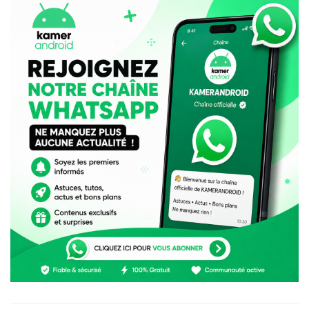
L’application de partage de photos appartenant à
Facebook
lance une fonction utilisant l’intelligence
artificielle qui avertira un utilisateur sur le point de
poster un commentaire offensant. Si, par exemple,
quelqu’un écrit «
Vous êtes si laid et stupide
», il recevra
une notification lui demandant « Êtes-vous sûr de
vouloir poster ceci ? »
«
Nous pouvons faire plus pour prévenir le
harcèlement sur Instagram et nous pouvons faire plus
pour permettre aux victimes de se défendre
», estime
Adam Mosseri, Pdg d’Instagram. Dans son billet de
blog, il indique que les premiers tests de ce système
préventif ont incité certains utilisateurs à modifier les
commentaires offensants avant qu’ils ne soient publiés.
Instagram teste un outil pour isoler les