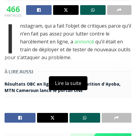
466
I
PARTAGES
nstagram, qui a fait l’objet de critiques parce qu’il
n’en fait pas assez pour lutter contre le
harcèlement en ligne, a
annoncé
qu’il était en
train de déployer et de tester de nouveaux outils
pour s’attaquer au problème.
À LIRE AUSSI
Lire la suite
Résultats OBC en ligne : après la disparition d’Ayoba,
MTN Cameroun lance le portail ONE
Telegram et le paiement inattendu du code SMS :
analyse d’un phénomène qui intrigue les utilisateurs