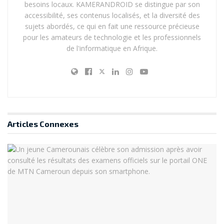
besoins locaux. KAMERANDROID se distingue par son
américaines de collaborer avec le spécialiste réseau et
accessibilité, ses contenus localisés, et la diversité des
constructeur de smartphones
.
sujets abordés, ce qui en fait une ressource précieuse
pour les amateurs de technologie et les professionnels
En France, un tel embargo n’a pas encore lieu, mais la
de l'informatique en Afrique.
question est étudiée. Une porte-parole a toutefois
indiqué que
le gouvernement français n’avait rien de
particulier à reprocher à Huawei
.
Il n’empêche que par ses contacts au sein de la sphère
politique, Jean-Louis Borloo sera sans doute amené à
Articles
Connexes
apaiser les éventuelles tensions qui pourraient naître
en France, mais également en Europe.
À noter que l’ex-ministre remplace François Quentin qui
a dû quitter son poste pour des raisons personnelles.
Suivez toute l’affaire : Donald Trump,
Google et Huawei
Huawei et Google