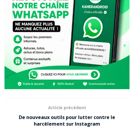
grande créativité. La proposition d’en
assurer la Présidence en France
m’honore. Toutefois en accord avec ses
dirigeants j’ai décidé de ne pas donner
suite car j’ai d’autres projets qui
m’empêchent d’assurer pleinement cette
responsabilité
— Jean-Louis BORLOO (@JLBorloo)
9 juillet
2019
Article original du 28 juin :
Jean-Louis Borloo vient d’être nommé président du
conseil d’administration de Huawei France, prenant
ainsi la tête du groupe. D’aucuns pourraient être
Article précédent
surpris par cette nouvelle rapportée par
Challenges
.
De nouveaux outils pour lutter contre le
Toutefois, elle n’est pas si étonnante.
harcèlement sur Instagram