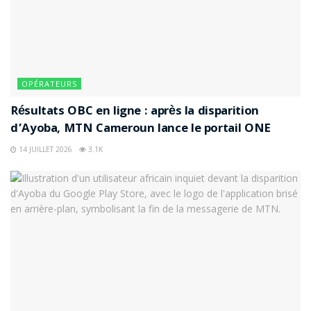
Les États-Unis officialisent un
assouplissement important de
l’interdiction de Huawei
Le fondateur de Huawei « préfèrerait
OPÉRATEURS
mourir » plutôt que de donner des
Résultats OBC en ligne : après la disparition
informations au gouvernement chinois
d’Ayoba, MTN Cameroun lance le portail ONE
Huawei : des employés affirment avoir
14 JUILLET 2026
3.1K
travaillé pour l’armée chinoise sur leurs
CV
Huawei : Ark OS est plus rapide
qu’Android et iOS, mais ne les remplacera
pas
Finalement, l’affaire Huawei aurait fait
beaucoup de mal à Samsung
Huawei : pour regoûter aux services