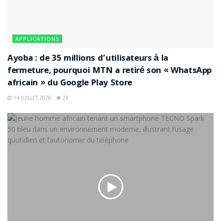
Google, un ultime feu vert des États-Unis
est attendu
APPLICATIONS
Huawei : Donald Trump met fin au
bannissement, ou presque
Ayoba : de 35 millions d’utilisateurs à la
fermeture, pourquoi MTN a retiré son « WhatsApp
Le Honor 20 Pro se rapproche d’une
africain » du Google Play Store
sortie possible avec les services Google
14 JUILLET 2026
2K
Huawei P30 Pro : moins de 1 % des
composants vient des États-Unis
Des employés de Huawei auraient
travaillé pour la R&D de l’armée chinoise
Source :
FrAndroid
Étiquettes :
Donald Trump
Google
Huawei
Huawei France
Jean-Louis Borloo
Présidence