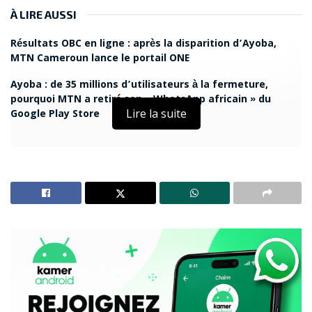
À LIRE AUSSI
Résultats OBC en ligne : après la disparition d’Ayoba,
MTN Cameroun lance le portail ONE
Ayoba : de 35 millions d’utilisateurs à la fermeture,
pourquoi MTN a retiré son « WhatsApp africain » du
Lire la suite
Google Play Store
J
ean-Louis Borloo a préféré refuser le poste de
président du conseil d’administration. Dans un
tweet, l’ancien homme politique mentionne
d’autres projets sur lesquels il souhaite se
concentrer.
Huawei est une entreprise mondiale et de