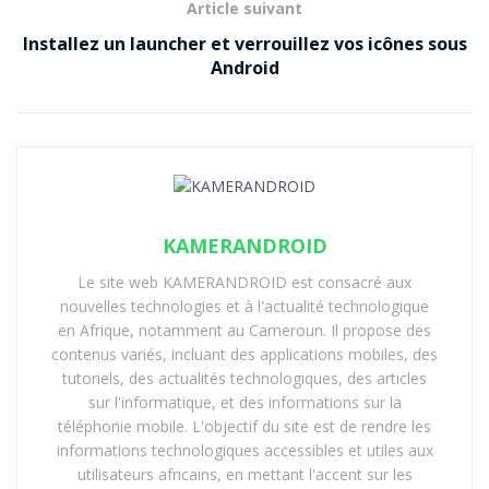
L’ancien ministre de Jacques Chirac puis de Nicolas
Article suivant
Sarkozy avait rejoint le conseil d’administration de
Installez un launcher et verrouillez vos icônes sous
l’entreprise en 2016 déjà. Et cette collaboration entre
Android
Huawei et l’ancien homme politique avait déjà porté ses
fruits en 2017. Jean-Louis Borloo avait en effet poussé
pour que Valenciennes, dont il a été maire, soit la ville
pilote pour tester les infrastructures de
vidéosurveillance de Huawei. Son lobby s’est étendu
également à la région Haut-de-France — il a également
KAMERANDROID
été député dans le Nord.
Le site web KAMERANDROID est consacré aux
nouvelles technologies et à l'actualité technologique
Huawei vs États-Unis
en Afrique, notamment au Cameroun. Il propose des
contenus variés, incluant des applications mobiles, des
Cette nomination de Jean-Louis Borloo intervient dans
tutoriels, des actualités technologiques, des articles
un contexte particulier pour Huawei. Le groupe doit en
sur l'informatique, et des informations sur la
effet faire face à l’animosité des États-Unis qui
téléphonie mobile. L'objectif du site est de rendre les
l’accusent de vouloir espionner ses citoyens pour le
informations technologiques accessibles et utiles aux
utilisateurs africains, en mettant l'accent sur les
compte de la Chine et
interdit toutes les entreprises