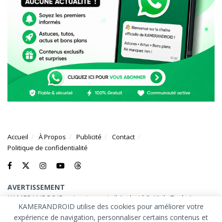
Accueil
À Propos
Publicité
Contact
Politique de confidentialité
AVERTISSEMENT
KAMERANDROID est votre portail Android & High-Tech. Les
KAMERANDROID utilise des cookies pour améliorer votre
marques et logos mentionnés sur ce site appartiennent à leurs
expérience de navigation, personnaliser certains contenus et
propriétaires respectifs.