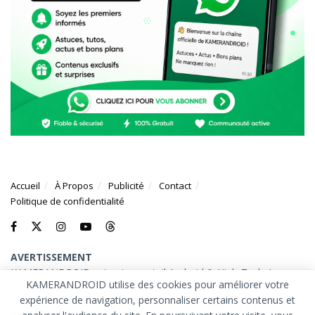
Accueil
À Propos
Publicité
Contact
Politique de confidentialité
AVERTISSEMENT
KAMERANDROID est votre portail Android & High-Tech. Les
KAMERANDROID utilise des cookies pour améliorer votre
marques et logos mentionnés sur ce site appartiennent à leurs
expérience de navigation, personnaliser certains contenus et
propriétaires respectifs.