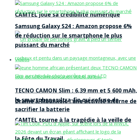
CAMTEL joue sa crédibilité numérique
Samsung Galaxy S24 : Amazon propose 6%
de réduction sur le smartphone le plus
puissant du marché
Vidéos
TECNO CAMON Slim : 6,39 mm et 5 600 mAh,
le smartphone ultra-fin qui refuse de
Drame à Mbankolo : une activité interne de
sacrifier la batterie
CAMTEL tourne à la tragédie à la veille de
la Fête du Travail