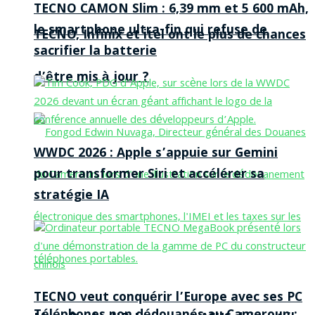
TECNO CAMON Slim : 6,39 mm et 5 600 mAh,
le smartphone ultra-fin qui refuse de
TECNO, Infinix et itel ont le plus de chances
sacrifier la batterie
d’être mis à jour ?
WWDC 2026 : Apple s’appuie sur Gemini
pour transformer Siri et accélérer sa
stratégie IA
TECNO veut conquérir l’Europe avec ses PC