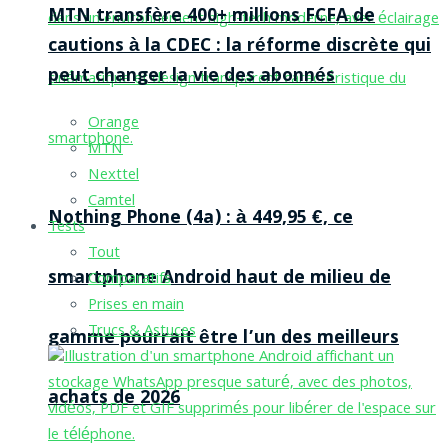
MTN transfère 400+ millions FCFA de
cautions à la CDEC : la réforme discrète qui
peut changer la vie des abonnés
Orange
MTN
Nexttel
Camtel
Nothing Phone (4a) : à 449,95 €, ce
Tests
Tout
smartphone Android haut de milieu de
Comparatifs
Prises en main
Trucs & Astuces
gamme pourrait être l’un des meilleurs
achats de 2026