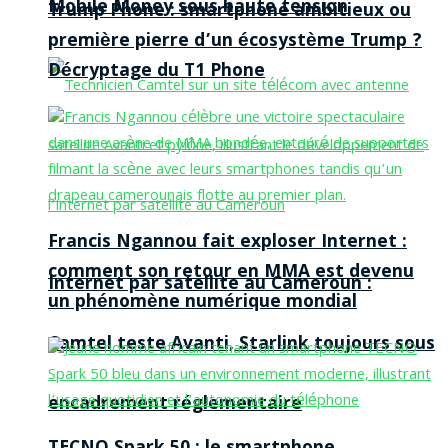
Mobile Money sous haute tension
Trump Phone : smartphone ambitieux ou
première pierre d’un écosystème Trump ?
Décryptage du T1 Phone
Francis Ngannou fait exploser Internet :
comment son retour en MMA est devenu
Internet par satellite au Cameroun :
un phénomène numérique mondial
Camtel teste Avanti, Starlink toujours sous
encadrement réglementaire