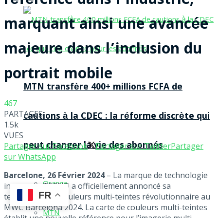
référence dans l’industrie,
marquant ainsi une avancée
majeure dans l’inclusion du
portrait mobile
MTN transfère 400+ millions FCFA de
467
PARTAGES
cautions à la CDEC : la réforme discrète qui
1.5k
VUES
peut changer la vie des abonnés
Partager sur Facebook
Partager sur Twitter
Partager
sur WhatsApp
Barcelone, 26 Février 2024
– La marque de technologie
Orange
innovante TECNO a officiellement annoncé sa
FR
technologie de couleurs multi-teintes révolutionnaire au
MWC Barcelona 2024. La carte de couleurs multi-teintes
MTN