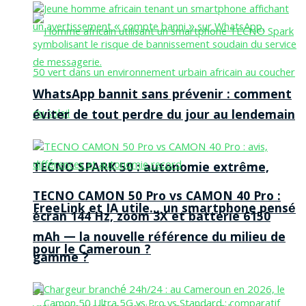
WhatsApp bannit sans prévenir : comment
éviter de tout perdre du jour au lendemain
TECNO SPARK 50 : autonomie extrême,
TECNO CAMON 50 Pro vs CAMON 40 Pro :
FreeLink et IA utile… un smartphone pensé
écran 144 Hz, zoom 3X et batterie 6150
mAh — la nouvelle référence du milieu de
pour le Cameroun ?
gamme ?