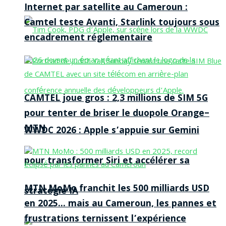
Internet par satellite au Cameroun :
Camtel teste Avanti, Starlink toujours sous
encadrement réglementaire
CAMTEL joue gros : 2,3 millions de SIM 5G
pour tenter de briser le duopole Orange–
MTN
WWDC 2026 : Apple s’appuie sur Gemini
pour transformer Siri et accélérer sa
MTN MoMo franchit les 500 milliards USD
stratégie IA
en 2025… mais au Cameroun, les pannes et
frustrations ternissent l’expérience