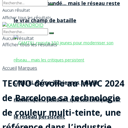
agences à Yaoundé… mais le réseau reste
Aucun résultat
Afficher tous les résultats
le vrai champ de bataille
Aucun résultat
Afficher tous les résultats
Accueil
Marques
TECNO dévoile au MWC 2024
CAMTEL forme 350 jeunes pour le
de Barcelone sa technologie
numérique… pendant que les critiques sur
de couleur multi-teinte, une
le réseau persistent