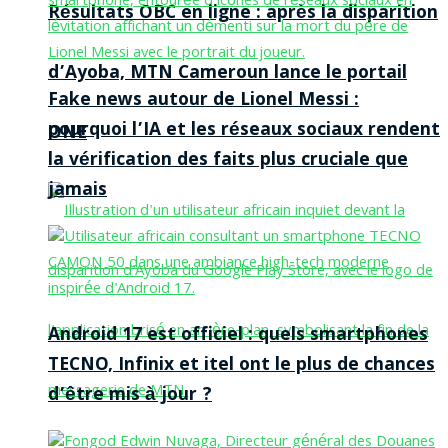
Résultats OBC en ligne : après la disparition
d’Ayoba, MTN Cameroun lance le portail
Fake news autour de Lionel Messi :
pourquoi l’IA et les réseaux sociaux rendent
ONE
la vérification des faits plus cruciale que
jamais
Android 17 est officiel : quels smartphones
TECNO, Infinix et itel ont le plus de chances
d’être mis à jour ?