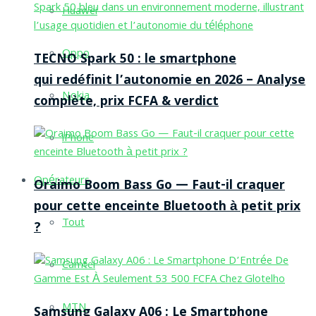
Huawei
Oppo
TECNO Spark 50 : le smartphone
qui redéfinit l’autonomie en 2026 – Analyse
Nokia
complète, prix FCFA & verdict
iPhone
Opérateurs
Oraimo Boom Bass Go — Faut-il craquer
pour cette enceinte Bluetooth à petit prix
Tout
?
Camtel
MTN
Samsung Galaxy A06 : Le Smartphone