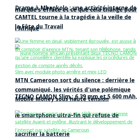
Drame à Mbankolo : une activité interne de
marque s’efface et ce que cela change pour
CAMTEL tourne à la tragédie à la veille de
la Fête du Travail
l’Afrique
MTN Cameroon sort du silence : derrière le
communiqué, les vérités d’une polémique
TECNO CAMON Slim : 6,39 mm et 5 600 mAh,
Mobile Money sous haute tension
le smartphone ultra-fin qui refuse de
sacrifier la batterie