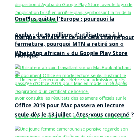
OnePlus quitte l’Europe : pourquoi la
Ayoba : de 35 millions d’utilisateurs à la
marque s’efface et ce que cela change pour
fermeture, pourquoi MTN a retiré son «
WhatsApp africain » du Google Play Store
l’Afrique
Office 2019 pour Mac passera en lecture
seule dès le 13 juillet : êtes-vous concerné ?