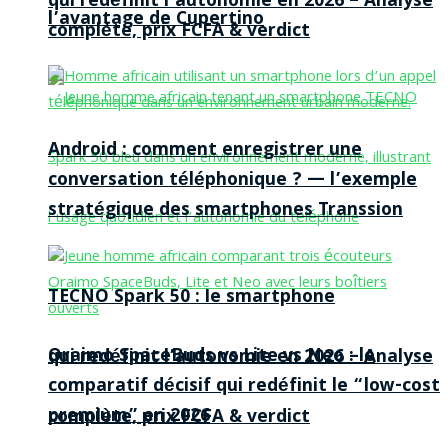
qui redéfinit l’autonomie en 2026 – Analyse
l’avantage de Cupertino
complète, prix FCFA & verdict
Android : comment enregistrer une
conversation téléphonique ? — l’exemple
stratégique des smartphones Transsion
TECNO Spark 50 : le smartphone
Oraimo SpaceBuds vs Lite vs Neo : le
qui redéfinit l’autonomie en 2026 – Analyse
comparatif décisif qui redéfinit le “low-cost
premium” en 2026
complète, prix FCFA & verdict