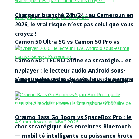
Chargeur branché 24h/24 : au Cameroun en
2026, le vrai risque n’est pas celui que vous
croyez !
Camon 50 Ultra 5G vs Camon 50 Pro vs
Camon 50 : TECNO affine sa stratégie… et
n7player : le lecteur audio Android sous-
s’inspire des codes du très haut de gamme
estimé qui défie les géants du streaming
Oraimo Bass Go Boom vs SpaceBox Pro : le
choc stratégique des enceintes Bluetooth
— mobilité intelligente ou puissance brute