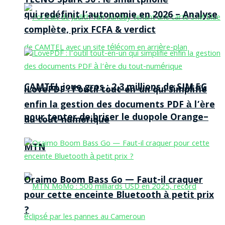
TECNO Spark 50 : le smartphone
qui redéfinit l’autonomie en 2026 – Analyse
complète, prix FCFA & verdict
CAMTEL joue gros : 2,3 millions de SIM 5G
iLovePDF : l’outil tout-en-un qui simplifie
enfin la gestion des documents PDF à l’ère
pour tenter de briser le duopole Orange–
du tout-numérique
MTN
Oraimo Boom Bass Go — Faut-il craquer
pour cette enceinte Bluetooth à petit prix
?