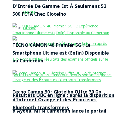
D’Entrée De Gamme Est À Seulement 53
Nexttel
500 FCFA Chez Glotelho
Orange
TECNO CAMON 40 Premier 5G : Le
Smartphone Ultime est (Enfin) Disponible
au Cameroun
Tecno Camon 30 : Glotelho Offre 30 Go
Résultats OBC en ligne : après la disparition
d’Internet Orange et des Écouteurs
Bluetooth Transformers
d’Ayoba, MTN Cameroun lance le portail