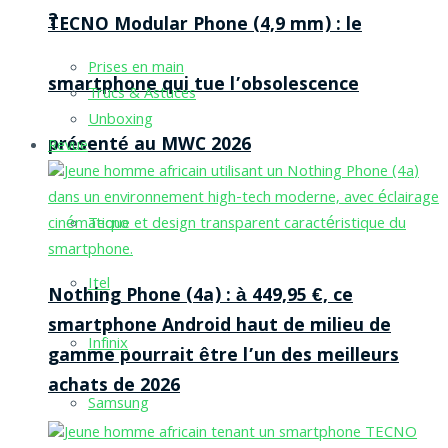
?
TECNO Modular Phone (4,9 mm) : le
Prises en main
smartphone qui tue l’obsolescence
Trucs & Astuces
Unboxing
présenté au MWC 2026
Revue
Tecno
Itel
Nothing Phone (4a) : à 449,95 €, ce
smartphone Android haut de milieu de
Infinix
gamme pourrait être l’un des meilleurs
achats de 2026
Samsung