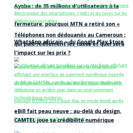
Ayoba : de 35 millions d’utilisateurs à la
fermeture, pourquoi MTN a retiré son «
Téléphones non dédouanés au Cameroun :
WhatsApp africain » du Google Play Store
qui paie réellement les taxes et quel sera
l’impact sur les prix ?
eBill fait peau neuve : au-delà du design,
CAMTEL joue sa crédibilité numérique