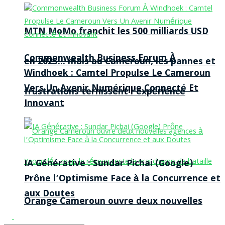
MTN MoMo franchit les 500 milliards USD
Commonwealth Business Forum À
en 2025… mais au Cameroun, les pannes et
Windhoek : Camtel Propulse Le Cameroun
Vers Un Avenir Numérique Connecté Et
frustrations ternissent l’expérience
Innovant
IA Générative : Sundar Pichai (Google)
Prône l’Optimisme Face à la Concurrence et
aux Doutes
Orange Cameroun ouvre deux nouvelles