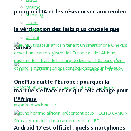
Oppo
Oraimo
pourquoi l’IA et les réseaux sociaux rendent
Samsung
Tecno
la vérification des faits plus cruciale que
Toshiba
Xiaomi
jamais
OnePlus quitte l’Europe : pourquoi la
marque s’efface et ce que cela change pour
l’Afrique
Android 17 est officiel : quels smartphones