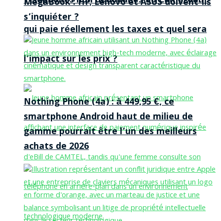
Téléphones non dédouanés au Cameroun :
MegaBook : HP, Lenovo et ASUS doivent-ils
s’inquiéter ?
qui paie réellement les taxes et quel sera
l’impact sur les prix ?
Nothing Phone (4a) : à 449,95 €, ce
smartphone Android haut de milieu de
gamme pourrait être l’un des meilleurs
achats de 2026