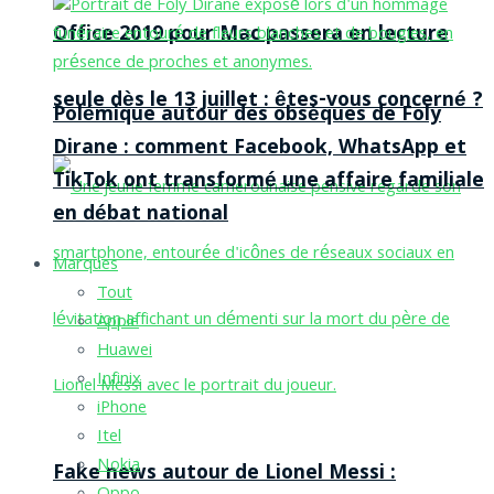
Office 2019 pour Mac passera en lecture
seule dès le 13 juillet : êtes-vous concerné ?
Polémique autour des obsèques de Foly
Dirane : comment Facebook, WhatsApp et
TikTok ont transformé une affaire familiale
en débat national
Marques
Tout
Apple
Huawei
Infinix
iPhone
Itel
Nokia
Fake news autour de Lionel Messi :