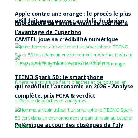
Apple contre une orange : le procès le plus
eBill fait peau neuve : au-delà du design,
improbable de l’année vient de tourner à
l’avantage de Cupertino
CAMTEL joue sa crédibilité numérique
TECNO Spark 50 : le smartphone
qui redéfinit l’autonomie en 2026 – Analyse
complète, prix FCFA & verdict
Polémique autour des obsèques de Foly