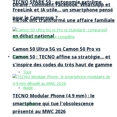
TECNO SPARK 50 : autonomie extrême,
Dirane : comment Facebook, WhatsApp et
FreeLink et IA utile… un smartphone pensé
pour le Cameroun ?
TikTok ont transformé une affaire familiale
en débat national
Camon 50 Ultra 5G vs Camon 50 Pro vs
Camon 50 : TECNO affine sa stratégie… et
Marques
s’inspire des codes du très haut de gamme
Tout
Apple
TECNO Modular Phone (4,9 mm) : le
smartphone qui tue l’obsolescence
Huawei
présenté au MWC 2026