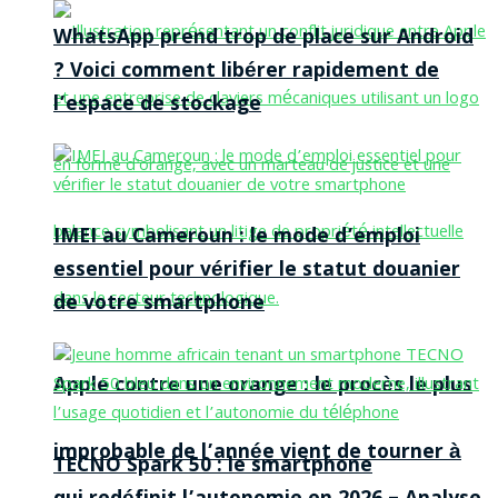
WhatsApp prend trop de place sur Android
? Voici comment libérer rapidement de
l’espace de stockage
IMEI au Cameroun : le mode d’emploi
essentiel pour vérifier le statut douanier
de votre smartphone
Apple contre une orange : le procès le plus
improbable de l’année vient de tourner à
TECNO Spark 50 : le smartphone