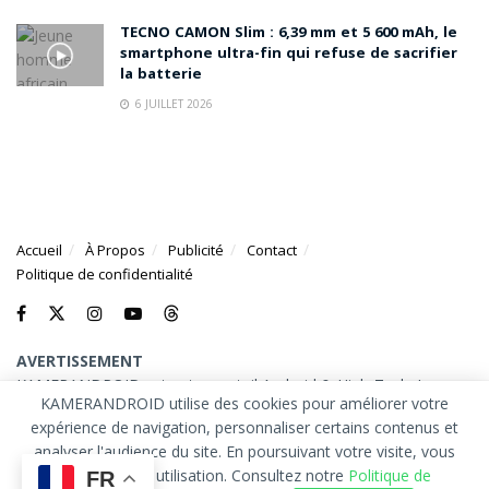
TECNO CAMON Slim : 6,39 mm et 5 600 mAh, le
smartphone ultra-fin qui refuse de sacrifier
la batterie
6 JUILLET 2026
Accueil
À Propos
Publicité
Contact
Politique de confidentialité
AVERTISSEMENT
KAMERANDROID est votre portail Android & High-Tech. Les
KAMERANDROID utilise des cookies pour améliorer votre
marques et logos mentionnés sur ce site appartiennent à leurs
expérience de navigation, personnaliser certains contenus et
propriétaires respectifs.
analyser l'audience du site. En poursuivant votre visite, vous
© 2026
KAMERANDROID
. Tous droits réservés.
acceptez leur utilisation. Consultez notre
Politique de
FR