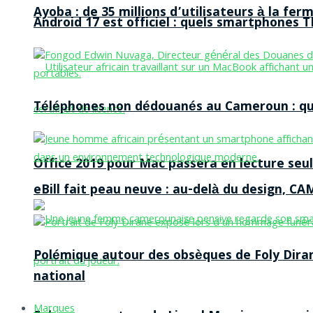
Ayoba : de 35 millions d’utilisateurs à la f
Android 17 est officiel : quels smartphones TE
Téléphones non dédouanés au Cameroun : qui p
Office 2019 pour Mac passera en lecture seule
eBill fait peau neuve : au-delà du design, CA
Polémique autour des obsèques de Foly Dira
national
Marques