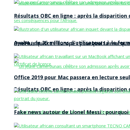
Résultats OBC en ligne : après la disparitio
Ayoba : de 35 millions d’utilisateurs à la f
OnePlus quitte l’Europe : pourquoi la marque
Office 2019 pour Mac passera en lecture seule
Résultats OBC en ligne : après la disparitio
Fake news autour de Lionel Messi : pourquoi l