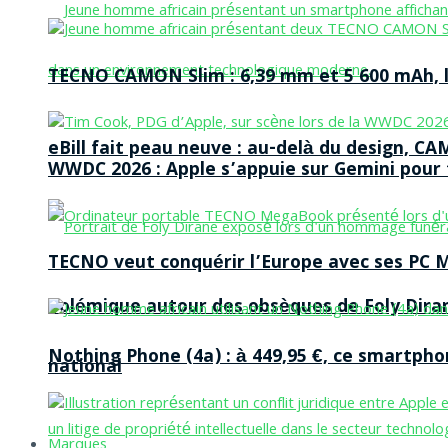
TECNO CAMON Slim : 6,39 mm et 5 600 mAh, le 
eBill fait peau neuve : au-delà du design, CA
WWDC 2026 : Apple s’appuie sur Gemini pour t
TECNO veut conquérir l’Europe avec ses PC M
Polémique autour des obsèques de Foly Dira
Nothing Phone (4a) : à 449,95 €, ce smartph
national
Marques