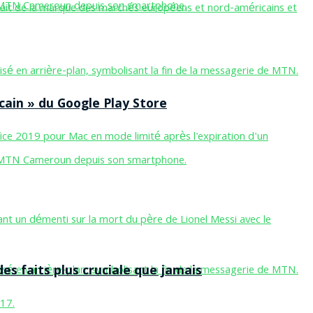
cain » du Google Play Store
des faits plus cruciale que jamais