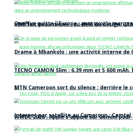
OnePlus quitte l’Europe : pourquoi la marque
eBill fait peau neuve : au-delà du design, CA
Drame à Mbankolo : une activité interne de C
TECNO CAMON Slim : 6,39 mm et 5 600 mAh, le 
MTN Cameroon sort du silence : derrière le
Internet par satellite au Cameroun : Camtel
WWDC 2026 : Apple s’appuie sur Gemini pour t