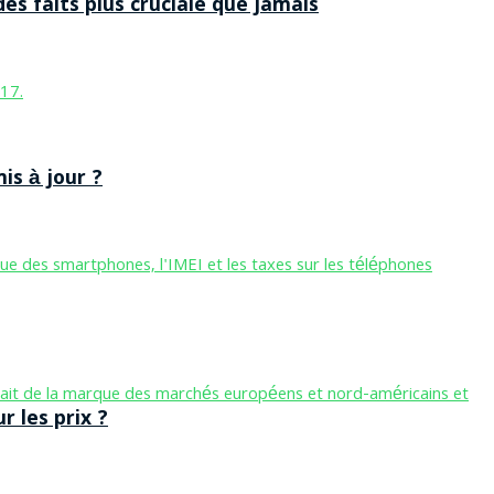
des faits plus cruciale que jamais
is à jour ?
 les prix ?