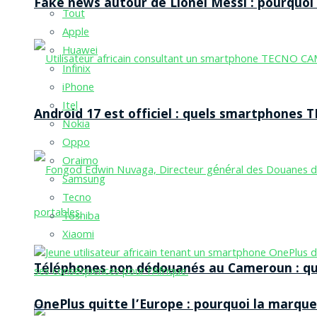
Fake news autour de Lionel Messi : pourquoi l
Tout
Apple
Huawei
Infinix
iPhone
Itel
Android 17 est officiel : quels smartphones TE
Nokia
Oppo
Oraimo
Samsung
Tecno
Toshiba
Xiaomi
Téléphones non dédouanés au Cameroun : qui p
OnePlus quitte l’Europe : pourquoi la marque