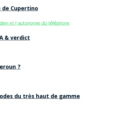
e de Cupertino
A & verdict
eroun ?
 codes du très haut de gamme