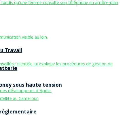
u Travail
atterie
Money sous haute tension
 réglementaire