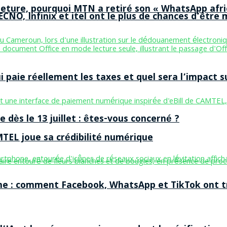
ermeture, pourquoi MTN a retiré son « WhatsApp afri
CNO, Infinix et itel ont le plus de chances d’être m
aie réellement les taxes et quel sera l’impact sur
 dès le 13 juillet : êtes-vous concerné ?
MTEL joue sa crédibilité numérique
ne : comment Facebook, WhatsApp et TikTok ont tr