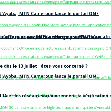
n d’Ayoba, MTN Cameroun lance le portail ONE
ermeture, pourquoi MTN a retiré son « WhatsApp afri
 s’efface et ce que cela change pour l’Afrique
 dès le 13 juillet : êtes-vous concerné ?
n d’Ayoba, MTN Cameroun lance le portail ONE
’IA et les réseaux sociaux rendent la vérification 