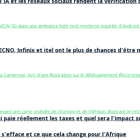
’IA et les réseaux sociaux rendent la vérification 
CNO, Infinix et itel ont le plus de chances d’être m
aie réellement les taxes et quel sera l’impact sur
 s’efface et ce que cela change pour l’Afrique