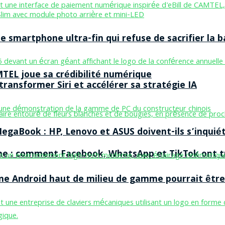
smartphone ultra-fin qui refuse de sacrifier la b
MTEL joue sa crédibilité numérique
ransformer Siri et accélérer sa stratégie IA
egaBook : HP, Lenovo et ASUS doivent-ils s’inquiét
ne : comment Facebook, WhatsApp et TikTok ont tr
one Android haut de milieu de gamme pourrait être 