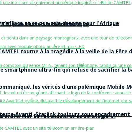
 s’efface et ce que cela change pour l’Afrique
MTEL joue sa crédibilité numérique
AMTEL tourne à la tragédie à la veille de la Fête d
smartphone ultra-fin qui refuse de sacrifier la b
 communiqué, les vérités d’une polémique Mobile 
 teste Avanti, Starlink toujours sous encadrement
ransformer Siri et accélérer sa stratégie IA