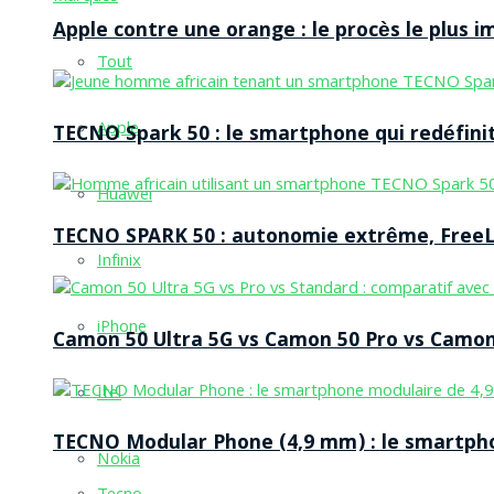
Apple contre une orange : le procès le plus 
Tout
Apple
TECNO Spark 50 : le smartphone qui redéfinit
Huawei
TECNO SPARK 50 : autonomie extrême, FreeLi
Infinix
iPhone
Camon 50 Ultra 5G vs Camon 50 Pro vs Camon 
Itel
TECNO Modular Phone (4,9 mm) : le smartpho
Nokia