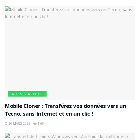
améliorer votre expérience utilisateur au quotidien.
N’oubliez pas que la batterie est un composant qui
s’use avec le temps, et un entretien approprié peut
faire toute la différence.
Étiquettes :
autonomie
batterie
guide
Smartphone
TRUCS & ASTUCES
Mobile Cloner : Transférez vos données vers un
Tecno, sans Internet et en un clic !
26 MARS 2025
1.6K