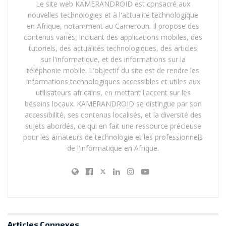
jusqu’à ce qu’il s’éteigne de lui-même.
Le site web KAMERANDROID est consacré aux
nouvelles technologies et à l'actualité technologique
Rechargez votre téléphone à 100%
sans l’utiliser
en Afrique, notamment au Cameroun. Il propose des
pendant la charge.
contenus variés, incluant des applications mobiles, des
tutoriels, des actualités technologiques, des articles
Laissez votre téléphone chargé pendant
sur l'informatique, et des informations sur la
environ deux heures
après avoir atteint 100%.
téléphonie mobile. L'objectif du site est de rendre les
Débranchez votre téléphone
et redémarrez-le. Si
informations technologiques accessibles et utiles aux
utilisateurs africains, en mettant l'accent sur les
l’indicateur ne montre pas 100%, rechargez-le
besoins locaux. KAMERANDROID se distingue par son
jusqu’à ce qu’il indique 100% au démarrage.
accessibilité, ses contenus localisés, et la diversité des
Répétez l’étape 4
si nécessaire jusqu’à ce que le
sujets abordés, ce qui en fait une ressource précieuse
pour les amateurs de technologie et les professionnels
téléphone affiche 100% au démarrage.
de l'informatique en Afrique.
Le recalibrage est-il toujours efficace ?
Il est important de noter que le recalibrage n’est pas
une solution miracle. Si votre batterie a perdu une
quantité significative de sa capacité originale, le
recalibrage ne pourra pas restaurer cette capacité
Articles
Connexes