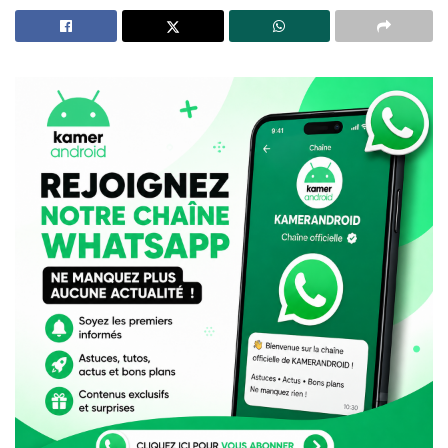
Mobile Cloner : Transférez vos données vers un Tecno,
sans Internet et en un clic !
C’est là qu’intervient le recalibrage de la batterie, une
procédure simple qui peut vous aider à obtenir une
estimation plus précise de l’autonomie de votre
batterie et, dans certains cas, à améliorer ses
performances.
Qu’est-ce que le recalibrage de la
batterie ?
Le recalibrage de la batterie est un processus qui
permet de réinitialiser le système de gestion de la
batterie de votre smartphone.
Cela aide à aligner