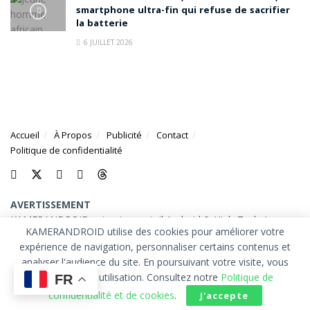
smartphone ultra-fin qui refuse de sacrifier
la batterie
6 JUILLET 2026
Accueil
À Propos
Publicité
Contact
Politique de confidentialité
AVERTISSEMENT
KAMERANDROID est votre portail Android & High-Tech. Les
KAMERANDROID utilise des cookies pour améliorer votre
marques et logos mentionnés sur ce site appartiennent à leurs
expérience de navigation, personnaliser certains contenus et
propriétaires respectifs.
analyser l'audience du site. En poursuivant votre visite, vous
© 2026
KAMERANDROID
. Tous droits réservés.
acceptez leur utilisation. Consultez notre
Politique de
FR
confidentialité et de cookies
.
J'accepte