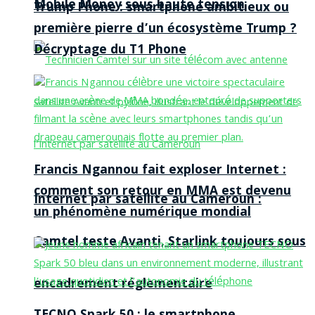
Mobile Money sous haute tension
Trump Phone : smartphone ambitieux ou
première pierre d’un écosystème Trump ?
Décryptage du T1 Phone
Francis Ngannou fait exploser Internet :
comment son retour en MMA est devenu
Internet par satellite au Cameroun :
un phénomène numérique mondial
Camtel teste Avanti, Starlink toujours sous
encadrement réglementaire