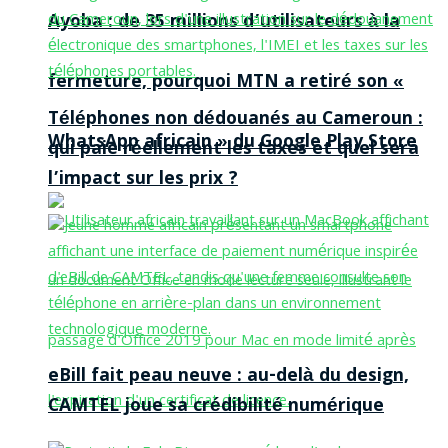
Ayoba : de 35 millions d’utilisateurs à la
fermeture, pourquoi MTN a retiré son «
Téléphones non dédouanés au Cameroun :
WhatsApp africain » du Google Play Store
qui paie réellement les taxes et quel sera
l’impact sur les prix ?
eBill fait peau neuve : au-delà du design,
CAMTEL joue sa crédibilité numérique