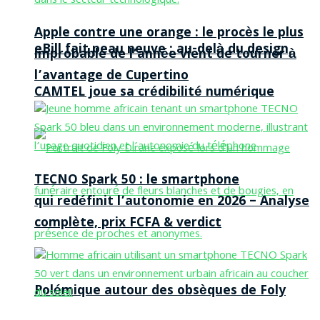
Apple contre une orange : le procès le plus
eBill fait peau neuve : au-delà du design,
improbable de l’année vient de tourner à
l’avantage de Cupertino
CAMTEL joue sa crédibilité numérique
TECNO Spark 50 : le smartphone
qui redéfinit l’autonomie en 2026 – Analyse
complète, prix FCFA & verdict
Polémique autour des obsèques de Foly