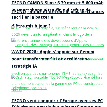
TECNO CAMON Slim : 6,39 mm et 5 600 mAh,
le smartphone ultra-fin qui refuse de
TECNO, Infinix et itel ont le plus de chances
sacrifier la batterie
d’être mis à jour ?
WWDC 2026 : Apple s’appuie sur Gemini
pour transformer Siri et accélérer sa
stratégie IA
TECNO veut conquérir l’Europe avec ses PC