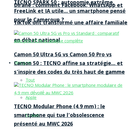
TECNO SPARK 50 : autonomie extrême,
Dirane : comment Facebook, WhatsApp et
FreeLink et IA utile… un smartphone pensé
pour le Cameroun ?
TikTok ont transformé une affaire familiale
en débat national
Camon 50 Ultra 5G vs Camon 50 Pro vs
Camon 50 : TECNO affine sa stratégie… et
Marques
s’inspire des codes du très haut de gamme
Tout
Apple
TECNO Modular Phone (4,9 mm) : le
smartphone qui tue l’obsolescence
Huawei
présenté au MWC 2026