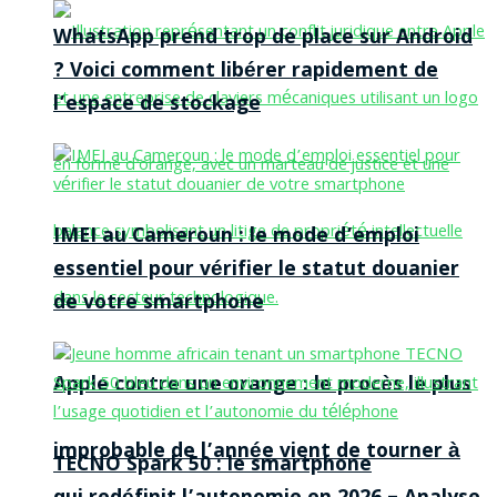
WhatsApp prend trop de place sur Android
? Voici comment libérer rapidement de
l’espace de stockage
IMEI au Cameroun : le mode d’emploi
essentiel pour vérifier le statut douanier
de votre smartphone
Apple contre une orange : le procès le plus
improbable de l’année vient de tourner à
TECNO Spark 50 : le smartphone