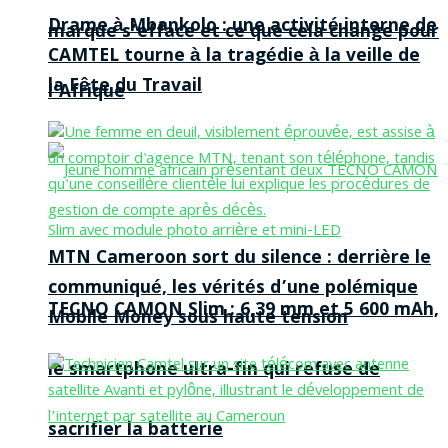
Drame à Mbankolo : une activité interne de
marque s’efface et ce que cela change pour
CAMTEL tourne à la tragédie à la veille de
la Fête du Travail
l’Afrique
MTN Cameroon sort du silence : derrière le
communiqué, les vérités d’une polémique
TECNO CAMON Slim : 6,39 mm et 5 600 mAh,
Mobile Money sous haute tension
le smartphone ultra-fin qui refuse de
sacrifier la batterie