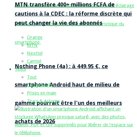
MTN transfère 400+ millions FCFA de
cautions à la CDEC : la réforme discrète qui
peut changer la vie des abonnés
Orange
MTN
Nexttel
Camtel
Nothing Phone (4a) : à 449,95 €, ce
Tests
Tout
smartphone Android haut de milieu de
Comparatifs
Prises en main
Trucs & Astuces
gamme pourrait être l’un des meilleurs
achats de 2026