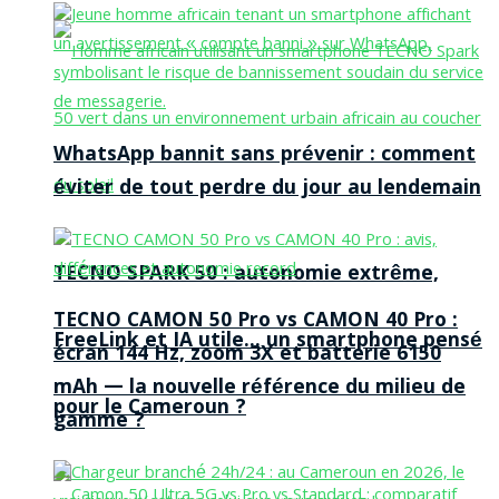
WhatsApp bannit sans prévenir : comment
éviter de tout perdre du jour au lendemain
TECNO SPARK 50 : autonomie extrême,
TECNO CAMON 50 Pro vs CAMON 40 Pro :
FreeLink et IA utile… un smartphone pensé
écran 144 Hz, zoom 3X et batterie 6150
mAh — la nouvelle référence du milieu de
pour le Cameroun ?
gamme ?