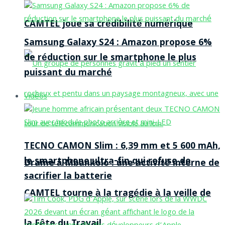
CAMTEL joue sa crédibilité numérique
Samsung Galaxy S24 : Amazon propose 6%
de réduction sur le smartphone le plus
puissant du marché
Vidéos
TECNO CAMON Slim : 6,39 mm et 5 600 mAh,
le smartphone ultra-fin qui refuse de
Drame à Mbankolo : une activité interne de
sacrifier la batterie
CAMTEL tourne à la tragédie à la veille de
la Fête du Travail