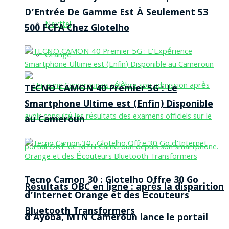
D’Entrée De Gamme Est À Seulement 53
Nexttel
500 FCFA Chez Glotelho
Orange
TECNO CAMON 40 Premier 5G : Le
Smartphone Ultime est (Enfin) Disponible
au Cameroun
Tecno Camon 30 : Glotelho Offre 30 Go
Résultats OBC en ligne : après la disparition
d’Internet Orange et des Écouteurs
Bluetooth Transformers
d’Ayoba, MTN Cameroun lance le portail