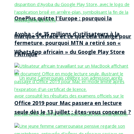
OnePlus quitte l’Europe : pourquoi la
Ayoba : de 35 millions d’utilisateurs à la
marque s’efface et ce que cela change pour
fermeture, pourquoi MTN a retiré son «
WhatsApp africain » du Google Play Store
l’Afrique
Office 2019 pour Mac passera en lecture
seule dès le 13 juillet : êtes-vous concerné ?