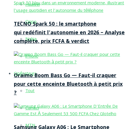
Huawei
Oppo
TECNO Spark 50 : le smartphone
qui redéfinit l’autonomie en 2026 – Analyse
Nokia
complète, prix FCFA & verdict
iPhone
Opérateurs
Oraimo Boom Bass Go — Faut-il craquer
pour cette enceinte Bluetooth à petit prix
Tout
?
Camtel
MTN
Samsung Galaxy A06 : Le Smartphone