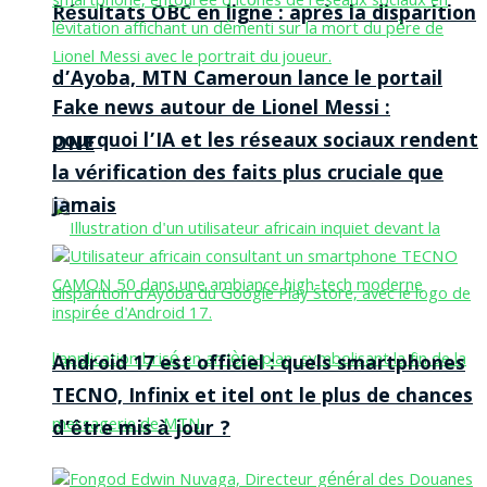
Résultats OBC en ligne : après la disparition
d’Ayoba, MTN Cameroun lance le portail
Fake news autour de Lionel Messi :
pourquoi l’IA et les réseaux sociaux rendent
ONE
la vérification des faits plus cruciale que
jamais
Android 17 est officiel : quels smartphones
TECNO, Infinix et itel ont le plus de chances
d’être mis à jour ?