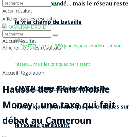
agences à Yaoundé… mais le réseau reste
Aucun résultat
Afficher tous les résultats
le vrai champ de bataille
Aucun résultat
Afficher tous les résultats
Accueil
Régulation
Hausse des frais Mobile
CAMTEL forme 350 jeunes pour le
Money : une taxe qui fait
numérique… pendant que les critiques sur
débat au Cameroun
le réseau persistent