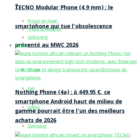
?
TECNO Modular Phone (4,9 mm) : le
Prises en main
smartphone qui tue l’obsolescence
Trucs & Astuces
Unboxing
présenté au MWC 2026
Revue
Tecno
Itel
Nothing Phone (4a) : à 449,95 €, ce
smartphone Android haut de milieu de
Infinix
gamme pourrait être l’un des meilleurs
achats de 2026
Samsung