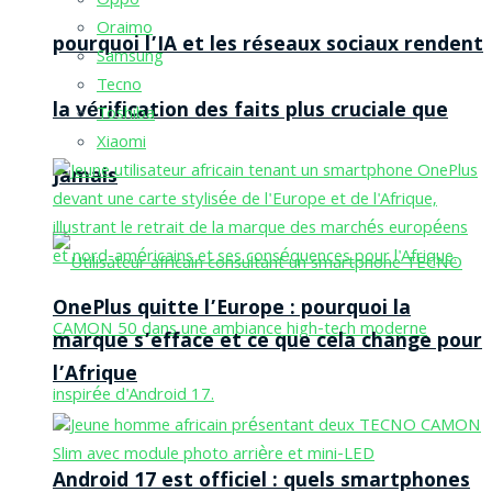
Oppo
Oraimo
pourquoi l’IA et les réseaux sociaux rendent
Samsung
Tecno
la vérification des faits plus cruciale que
Toshiba
Xiaomi
jamais
OnePlus quitte l’Europe : pourquoi la
marque s’efface et ce que cela change pour
l’Afrique
Android 17 est officiel : quels smartphones