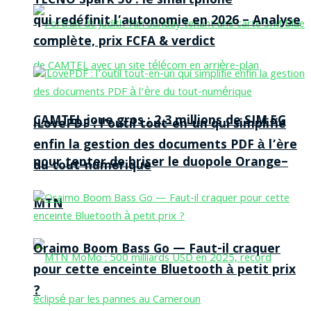
TECNO Spark 50 : le smartphone
qui redéfinit l’autonomie en 2026 – Analyse
complète, prix FCFA & verdict
CAMTEL joue gros : 2,3 millions de SIM 5G
iLovePDF : l’outil tout-en-un qui simplifie
enfin la gestion des documents PDF à l’ère
pour tenter de briser le duopole Orange–
du tout-numérique
MTN
Oraimo Boom Bass Go — Faut-il craquer
pour cette enceinte Bluetooth à petit prix
?