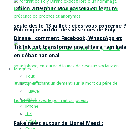
Office 2019 pour Mac passera en lecture
seule dès le 13 juillet : êtes-vous concerné ?
Polémique autour des obsèques de Foly
Dirane : comment Facebook, WhatsApp et
TikTok ont transformé une affaire familiale
en débat national
Marques
Tout
Apple
Huawei
Infinix
iPhone
Itel
Nokia
Fake news autour de Lionel Messi :