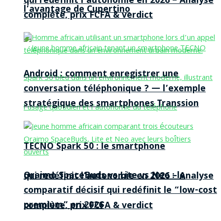
qui redéfinit l’autonomie en 2026 – Analyse
l’avantage de Cupertino
complète, prix FCFA & verdict
Android : comment enregistrer une
conversation téléphonique ? — l’exemple
stratégique des smartphones Transsion
TECNO Spark 50 : le smartphone
Oraimo SpaceBuds vs Lite vs Neo : le
qui redéfinit l’autonomie en 2026 – Analyse
comparatif décisif qui redéfinit le “low-cost
premium” en 2026
complète, prix FCFA & verdict