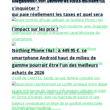
Téléphones non dédouanés au Cameroun :
MegaBook : HP, Lenovo et ASUS doivent-ils
s’inquiéter ?
qui paie réellement les taxes et quel sera
l’impact sur les prix ?
Nothing Phone (4a) : à 449,95 €, ce
smartphone Android haut de milieu de
gamme pourrait être l’un des meilleurs
achats de 2026