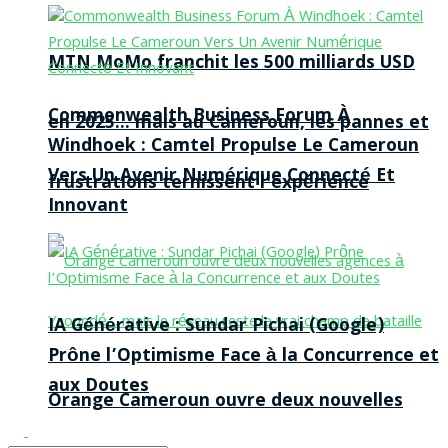
MTN MoMo franchit les 500 milliards USD
Commonwealth Business Forum À
en 2025… mais au Cameroun, les pannes et
Windhoek : Camtel Propulse Le Cameroun
Vers Un Avenir Numérique Connecté Et
frustrations ternissent l’expérience
Innovant
IA Générative : Sundar Pichai (Google)
Prône l’Optimisme Face à la Concurrence et
aux Doutes
Orange Cameroun ouvre deux nouvelles