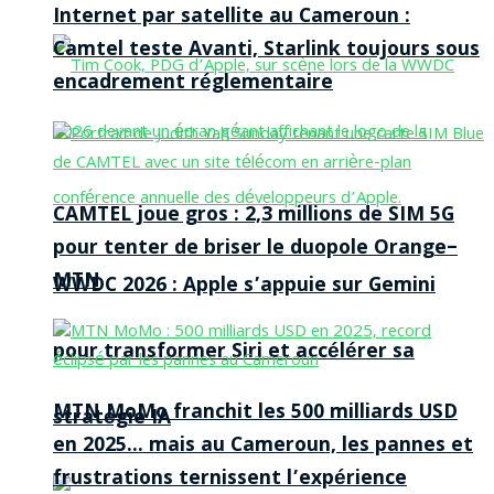
Internet par satellite au Cameroun :
Camtel teste Avanti, Starlink toujours sous
encadrement réglementaire
CAMTEL joue gros : 2,3 millions de SIM 5G
pour tenter de briser le duopole Orange–
MTN
WWDC 2026 : Apple s’appuie sur Gemini
pour transformer Siri et accélérer sa
MTN MoMo franchit les 500 milliards USD
stratégie IA
en 2025… mais au Cameroun, les pannes et
frustrations ternissent l’expérience