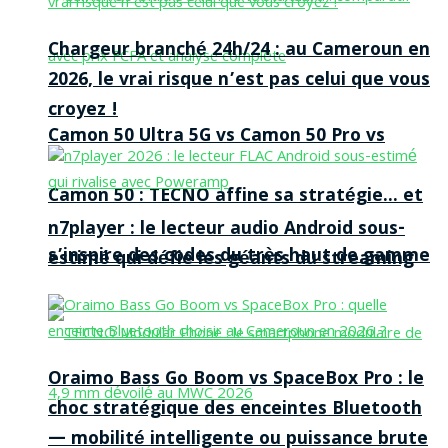
Chargeur branché 24h/24 : au Cameroun en
2026, le vrai risque n’est pas celui que vous
croyez !
Camon 50 Ultra 5G vs Camon 50 Pro vs
Camon 50 : TECNO affine sa stratégie… et
n7player : le lecteur audio Android sous-
s’inspire des codes du très haut de gamme
estimé qui défie les géants du streaming
Oraimo Bass Go Boom vs SpaceBox Pro : le
choc stratégique des enceintes Bluetooth
— mobilité intelligente ou puissance brute