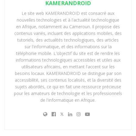
KAMERANDROID
Le site web KAMERANDROID est consacré aux
2. Le phénomène « Charlie
nouvelles technologies et à l'actualité technologique
en Afrique, notamment au Cameroun. Il propose des
bit my finger »
contenus variés, incluant des applications mobiles, des
tutoriels, des actualités technologiques, des articles
sur l'informatique, et des informations sur la
En 2007, une vidéo où un petit garçon, Harry, se fait
téléphonie mobile. L'objectif du site est de rendre les
mordre le doigt par son jeune frère, Charlie, a atteint
informations technologiques accessibles et utiles aux
un succès phénoménal. C’est l’une des premières vidéos
utilisateurs africains, en mettant l'accent sur les
virales de YouTube.
« Charlie bit my finger »
a connu un
besoins locaux. KAMERANDROID se distingue par son
accessibilité, ses contenus localisés, et la diversité des
tel engouement que son retrait en 2021 a créé une
sujets abordés, ce qui en fait une ressource précieuse
vague de nostalgie. Avant sa suppression, elle comptait
pour les amateurs de technologie et les professionnels
plus de 880 millions de vues. Ce genre de contenu
de l'informatique en Afrique.
simple, mais attachant, a propulsé YouTube dans le
cœur de millions de foyers.
3. L’émergence de Justin