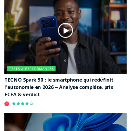
de partager et de découvrir des contenus dans les
années à venir.
Étiquettes :
anniversaire
Créateurs de Contenu
évolution du web
vidéos virales
YouTube
TESTS & PERFORMANCES
TECNO Spark 50 : le smartphone qui redéfinit
l’autonomie en 2026 – Analyse complète, prix
FCFA & verdict