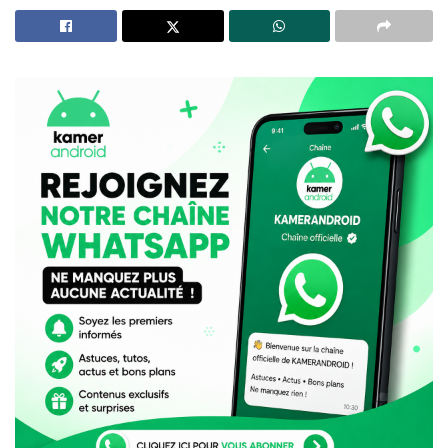
À LIRE AUSSI
Résultats OBC en ligne : après la disparition d’Ayoba,
MTN Cameroun lance le portail ONE
Telegram et le paiement inattendu du code SMS :
analyse d’un phénomène qui intrigue les utilisateurs
1. La première vidéo :
« Me
at the zoo »
Retour aux origines. La toute première vidéo mise en
ligne sur YouTube,
« Me at the zoo »
, montre Jawed
Karim devant des éléphants au zoo de San Diego,