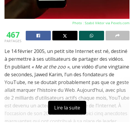
Photo : Szabó Viktor via
Pexels.com
467
PARTAGES
Le 14 février 2005, un petit site Internet est né, destiné
à permettre à ses utilisateurs de partager des vidéos.
En publiant
« Me at the zoo »
, une vidéo d’une vingtaine
de secondes, Jawed Karim, l’un des fondateurs de
YouTube, ne se doutait probablement pas que ce geste
allait marquer l’histoire du Web. Aujourd’hui, avec plus
de 2 milliards d’utilisateurs actifs chaque mois, YouTube
est devenu un acteur incontournable de l’Internet. À
Lire la suite
l’occasion de son 20e anniversaire, voici cinq anecdotes
marquantes qui ont contribué à sa place de leader
mondial du contenu vidéo.