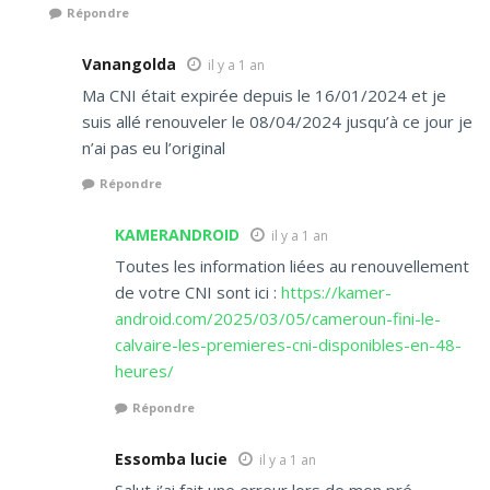
Répondre
Vanangolda
il y a 1 an
Ma CNI était expirée depuis le 16/01/2024 et je
suis allé renouveler le 08/04/2024 jusqu’à ce jour je
n’ai pas eu l’original
Répondre
KAMERANDROID
il y a 1 an
Toutes les information liées au renouvellement
de votre CNI sont ici :
https://kamer-
android.com/2025/03/05/cameroun-fini-le-
calvaire-les-premieres-cni-disponibles-en-48-
heures/
Répondre
Essomba lucie
il y a 1 an
Salut j’ai fait une erreur lors de mon pré-