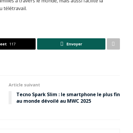
milles à travers le monde, mais aussi facilité la
 télétravail.
eet
117
Envoyer
Article suivant
Tecno Spark Slim : le smartphone le plus fin
au monde dévoilé au MWC 2025