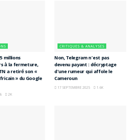
ONS
CRITIQUES & ANALYSES
5 millions
Non, Telegram n’est pas
rs à la fermeture,
devenu payant : décryptage
N a retiré son «
d’une rumeur qui affole le
ricain » du Google
Cameroun
17 SEPTEMBRE 2025
1.6K
6
2K