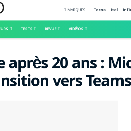
MARQUES
Tecno
Itel
Infi
EURS
TESTS
REVUE
VIDÉOS
e après 20 ans : Mi
ansition vers Team