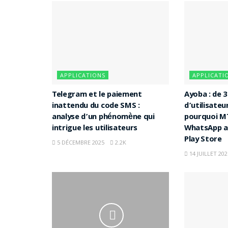
APPLICATIONS
APPLICATI
Telegram et le paiement
Ayoba : de 3
inattendu du code SMS :
d’utilisateu
analyse d’un phénomène qui
pourquoi MT
intrigue les utilisateurs
WhatsApp af
Play Store
5 DÉCEMBRE 2025
2.2K
14 JUILLET 202