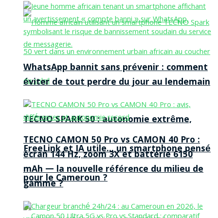
WhatsApp bannit sans prévenir : comment
éviter de tout perdre du jour au lendemain
TECNO SPARK 50 : autonomie extrême,
TECNO CAMON 50 Pro vs CAMON 40 Pro :
FreeLink et IA utile… un smartphone pensé
écran 144 Hz, zoom 3X et batterie 6150
mAh — la nouvelle référence du milieu de
pour le Cameroun ?
gamme ?