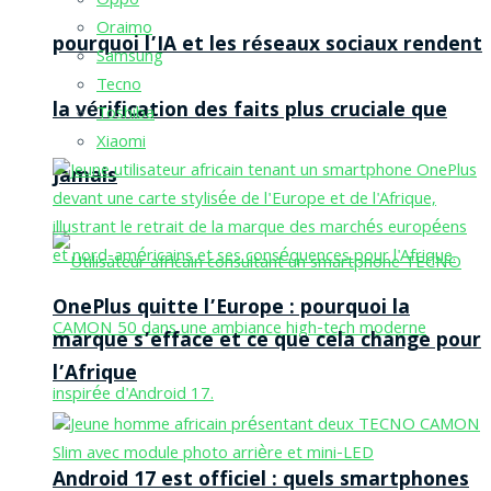
Oppo
Oraimo
pourquoi l’IA et les réseaux sociaux rendent
Samsung
Tecno
la vérification des faits plus cruciale que
Toshiba
Xiaomi
jamais
OnePlus quitte l’Europe : pourquoi la
marque s’efface et ce que cela change pour
l’Afrique
Android 17 est officiel : quels smartphones