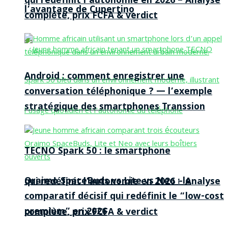
qui redéfinit l’autonomie en 2026 – Analyse
l’avantage de Cupertino
complète, prix FCFA & verdict
Android : comment enregistrer une
conversation téléphonique ? — l’exemple
stratégique des smartphones Transsion
TECNO Spark 50 : le smartphone
Oraimo SpaceBuds vs Lite vs Neo : le
qui redéfinit l’autonomie en 2026 – Analyse
comparatif décisif qui redéfinit le “low-cost
premium” en 2026
complète, prix FCFA & verdict