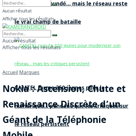
agences à Yaoundé… mais le réseau reste
Aucun résultat
Afficher tous les résultats
le vrai champ de bataille
Aucun résultat
Afficher tous les résultats
Accueil
Marques
Nokia : Ascension, Chute et
CAMTEL forme 350 jeunes pour le
Renaissance Discrète d’un
numérique… pendant que les critiques sur
Géant de la Téléphonie
le réseau persistent