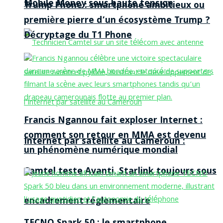
Mobile Money sous haute tension
Trump Phone : smartphone ambitieux ou
première pierre d’un écosystème Trump ?
Décryptage du T1 Phone
Francis Ngannou fait exploser Internet :
comment son retour en MMA est devenu
Internet par satellite au Cameroun :
un phénomène numérique mondial
Camtel teste Avanti, Starlink toujours sous
encadrement réglementaire