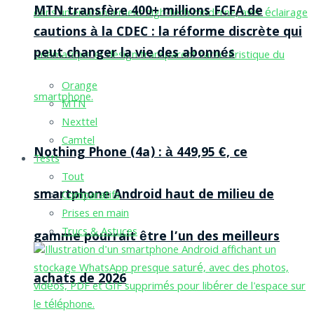
MTN transfère 400+ millions FCFA de
cautions à la CDEC : la réforme discrète qui
peut changer la vie des abonnés
Orange
MTN
Nexttel
Camtel
Nothing Phone (4a) : à 449,95 €, ce
Tests
Tout
smartphone Android haut de milieu de
Comparatifs
Prises en main
Trucs & Astuces
gamme pourrait être l’un des meilleurs
achats de 2026