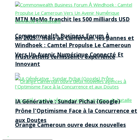
MTN MoMo franchit les 500 milliards USD
Commonwealth Business Forum À
en 2025… mais au Cameroun, les pannes et
Windhoek : Camtel Propulse Le Cameroun
Vers Un Avenir Numérique Connecté Et
frustrations ternissent l’expérience
Innovant
IA Générative : Sundar Pichai (Google)
Prône l’Optimisme Face à la Concurrence et
aux Doutes
Orange Cameroun ouvre deux nouvelles