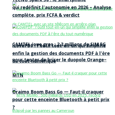
TECNO Spark 50 : le smartphone
qui redéfinit l’autonomie en 2026 – Analyse
complète, prix FCFA & verdict
CAMTEL joue gros : 2,3 millions de SIM 5G
iLovePDF : l’outil tout-en-un qui simplifie
enfin la gestion des documents PDF à l’ère
pour tenter de briser le duopole Orange–
du tout-numérique
MTN
Oraimo Boom Bass Go — Faut-il craquer
pour cette enceinte Bluetooth à petit prix
?