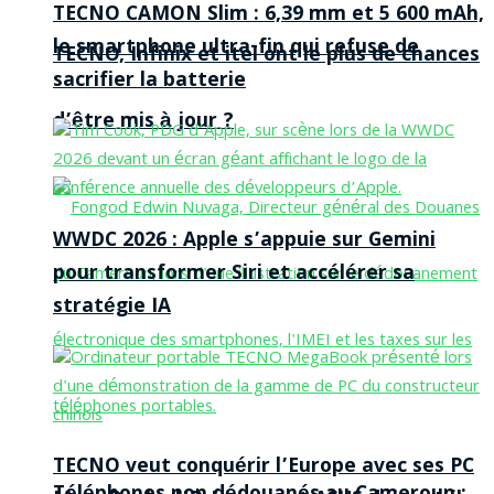
TECNO CAMON Slim : 6,39 mm et 5 600 mAh,
le smartphone ultra-fin qui refuse de
TECNO, Infinix et itel ont le plus de chances
sacrifier la batterie
d’être mis à jour ?
WWDC 2026 : Apple s’appuie sur Gemini
pour transformer Siri et accélérer sa
stratégie IA
TECNO veut conquérir l’Europe avec ses PC