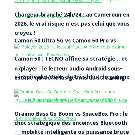
Chargeur branché 24h/24 : au Cameroun en
2026, le vrai risque n’est pas celui que vous
croyez !
Camon 50 Ultra 5G vs Camon 50 Pro vs
Camon 50 : TECNO affine sa stratégie… et
n7player : le lecteur audio Android sous-
s’inspire des codes du très haut de gamme
estimé qui défie les géants du streaming
Oraimo Bass Go Boom vs SpaceBox Pro : le
choc stratégique des enceintes Bluetooth
— mobilité intelligente ou puissance brute