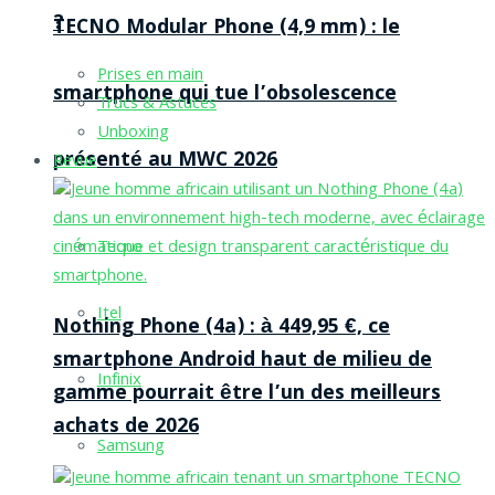
?
TECNO Modular Phone (4,9 mm) : le
Prises en main
smartphone qui tue l’obsolescence
Trucs & Astuces
Unboxing
présenté au MWC 2026
Revue
Tecno
Itel
Nothing Phone (4a) : à 449,95 €, ce
smartphone Android haut de milieu de
Infinix
gamme pourrait être l’un des meilleurs
achats de 2026
Samsung