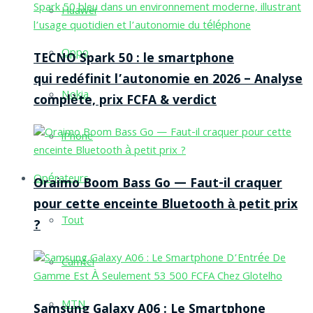
Huawei
Oppo
TECNO Spark 50 : le smartphone
qui redéfinit l’autonomie en 2026 – Analyse
Nokia
complète, prix FCFA & verdict
iPhone
Opérateurs
Oraimo Boom Bass Go — Faut-il craquer
pour cette enceinte Bluetooth à petit prix
Tout
?
Camtel
MTN
Samsung Galaxy A06 : Le Smartphone