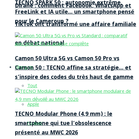
TECNO SPARK 50 : autonomie extrême,
Dirane : comment Facebook, WhatsApp et
FreeLink et IA utile… un smartphone pensé
pour le Cameroun ?
TikTok ont transformé une affaire familiale
en débat national
Camon 50 Ultra 5G vs Camon 50 Pro vs
Camon 50 : TECNO affine sa stratégie… et
Marques
s’inspire des codes du très haut de gamme
Tout
Apple
TECNO Modular Phone (4,9 mm) : le
smartphone qui tue l’obsolescence
Huawei
présenté au MWC 2026