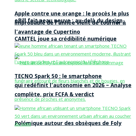
Apple contre une orange : le procès le plus
eBill fait peau neuve : au-delà du design,
improbable de l’année vient de tourner à
l’avantage de Cupertino
CAMTEL joue sa crédibilité numérique
TECNO Spark 50 : le smartphone
qui redéfinit l’autonomie en 2026 – Analyse
complète, prix FCFA & verdict
Polémique autour des obsèques de Foly