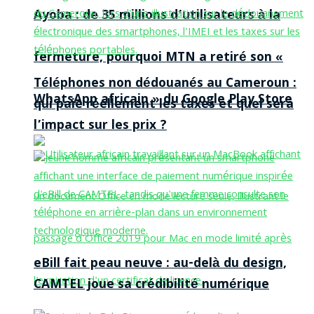
Ayoba : de 35 millions d’utilisateurs à la
fermeture, pourquoi MTN a retiré son «
Téléphones non dédouanés au Cameroun :
WhatsApp africain » du Google Play Store
qui paie réellement les taxes et quel sera
l’impact sur les prix ?
eBill fait peau neuve : au-delà du design,
CAMTEL joue sa crédibilité numérique