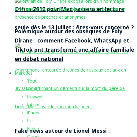
Office 2019 pour Mac passera en lecture
seule dès le 13 juillet : êtes-vous concerné ?
Polémique autour des obsèques de Foly
Dirane : comment Facebook, WhatsApp et
TikTok ont transformé une affaire familiale
en débat national
Marques
Tout
Apple
Huawei
Infinix
iPhone
Itel
Nokia
Fake news autour de Lionel Messi :