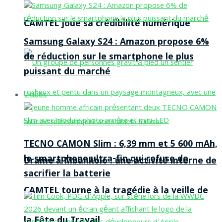
CAMTEL joue sa crédibilité numérique
Samsung Galaxy S24 : Amazon propose 6%
de réduction sur le smartphone le plus
puissant du marché
Vidéos
TECNO CAMON Slim : 6,39 mm et 5 600 mAh,
le smartphone ultra-fin qui refuse de
Drame à Mbankolo : une activité interne de
sacrifier la batterie
CAMTEL tourne à la tragédie à la veille de
la Fête du Travail