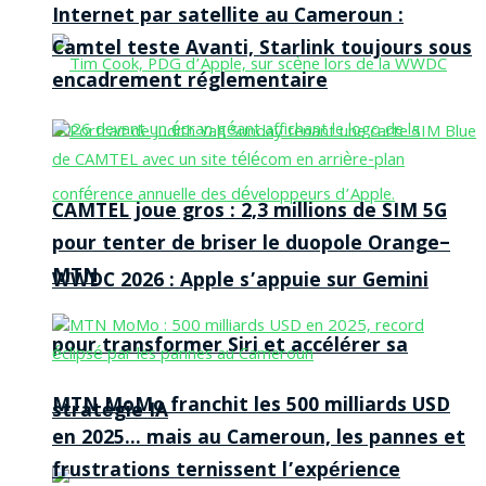
Internet par satellite au Cameroun :
Camtel teste Avanti, Starlink toujours sous
encadrement réglementaire
CAMTEL joue gros : 2,3 millions de SIM 5G
pour tenter de briser le duopole Orange–
MTN
WWDC 2026 : Apple s’appuie sur Gemini
pour transformer Siri et accélérer sa
MTN MoMo franchit les 500 milliards USD
stratégie IA
en 2025… mais au Cameroun, les pannes et
frustrations ternissent l’expérience