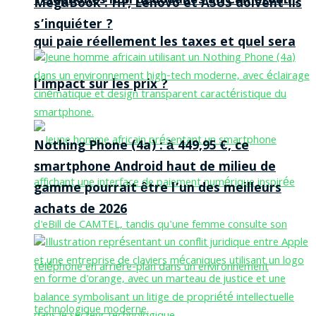
Téléphones non dédouanés au Cameroun :
MegaBook : HP, Lenovo et ASUS doivent-ils
s’inquiéter ?
qui paie réellement les taxes et quel sera
l’impact sur les prix ?
Nothing Phone (4a) : à 449,95 €, ce
smartphone Android haut de milieu de
gamme pourrait être l’un des meilleurs
achats de 2026