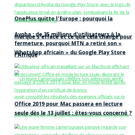
OnePlus quitte l’Europe : pourquoi la
Ayoba : de 35 millions d’utilisateurs à la
marque s’efface et ce que cela change pour
fermeture, pourquoi MTN a retiré son «
WhatsApp africain » du Google Play Store
l’Afrique
Office 2019 pour Mac passera en lecture
seule dès le 13 juillet : êtes-vous concerné ?