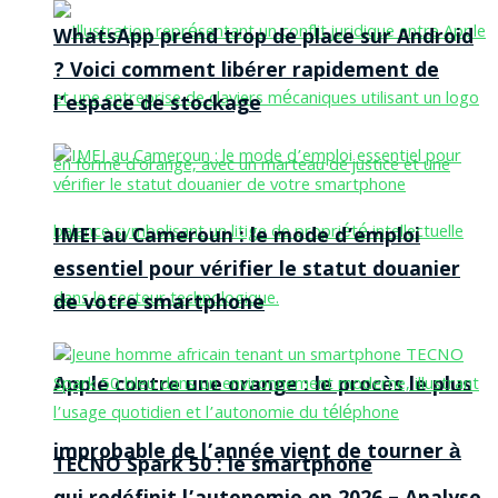
WhatsApp prend trop de place sur Android
? Voici comment libérer rapidement de
l’espace de stockage
IMEI au Cameroun : le mode d’emploi
essentiel pour vérifier le statut douanier
de votre smartphone
Apple contre une orange : le procès le plus
improbable de l’année vient de tourner à
TECNO Spark 50 : le smartphone