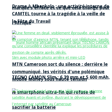
Drame à Mbankolo : une activité interne de
marque s’efface et ce que cela change pour
CAMTEL tourne à la tragédie à la veille de
la Fête du Travail
l’Afrique
MTN Cameroon sort du silence : derrière le
communiqué, les vérités d’une polémique
TECNO CAMON Slim : 6,39 mm et 5 600 mAh,
Mobile Money sous haute tension
le smartphone ultra-fin qui refuse de
sacrifier la batterie