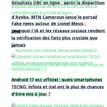
Résultats OBC en ligne : après la disparition
d’Ayoba, MTN Cameroun lance le portail
Fake news autour de Lionel Messi :
pourquoi l’IA et les réseaux sociaux rendent
ONE
la vérification des faits plus cruciale que
jamais
Android 17 est officiel : quels smartphones
TECNO, Infinix et itel ont le plus de chances
d’être mis à jour ?