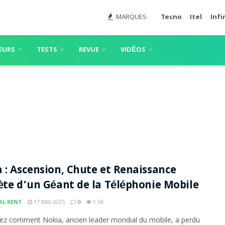
MARQUES
Tecno
Itel
Infi
EURS
TESTS
REVUE
VIDÉOS
 : Ascension, Chute et Renaissance
ète d’un Géant de la Téléphonie Mobile
AL KENT
17 MAI 2025
0
1.5K
z comment Nokia, ancien leader mondial du mobile, a perdu