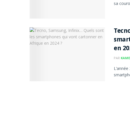
sa couro
Tecno
smart
en 20
PAR
KAME
L’année 
smartpho