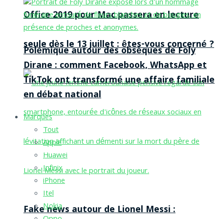
Office 2019 pour Mac passera en lecture
seule dès le 13 juillet : êtes-vous concerné ?
Polémique autour des obsèques de Foly
Dirane : comment Facebook, WhatsApp et
TikTok ont transformé une affaire familiale
en débat national
Marques
Tout
Apple
Huawei
Infinix
iPhone
Itel
Nokia
Fake news autour de Lionel Messi :