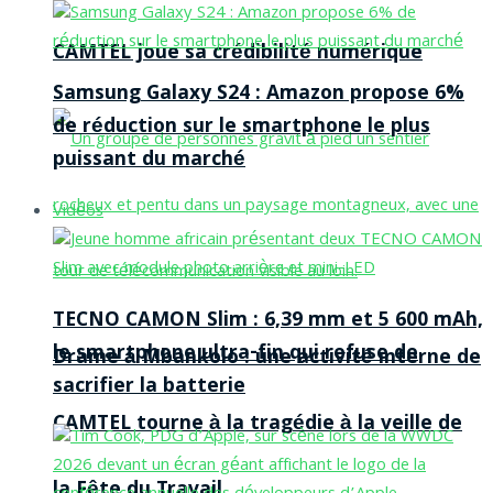
CAMTEL joue sa crédibilité numérique
Samsung Galaxy S24 : Amazon propose 6%
de réduction sur le smartphone le plus
puissant du marché
Vidéos
TECNO CAMON Slim : 6,39 mm et 5 600 mAh,
le smartphone ultra-fin qui refuse de
Drame à Mbankolo : une activité interne de
sacrifier la batterie
CAMTEL tourne à la tragédie à la veille de
la Fête du Travail