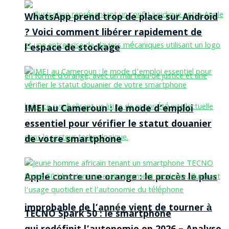
WhatsApp prend trop de place sur Android
? Voici comment libérer rapidement de
l’espace de stockage
IMEI au Cameroun : le mode d’emploi
essentiel pour vérifier le statut douanier
de votre smartphone
Apple contre une orange : le procès le plus
improbable de l’année vient de tourner à
TECNO Spark 50 : le smartphone