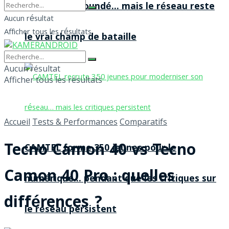
agences à Yaoundé… mais le réseau reste
Aucun résultat
Afficher tous les résultats
le vrai champ de bataille
Aucun résultat
Afficher tous les résultats
Accueil
Tests & Performances
Comparatifs
Tecno Camon 40 vs Tecno
CAMTEL forme 350 jeunes pour le
Camon 40 Pro : quelles
numérique… pendant que les critiques sur
différences ?
le réseau persistent