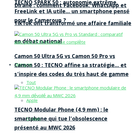
TECNO SPARK 50 : autonomie extrême,
Dirane : comment Facebook, WhatsApp et
FreeLink et IA utile… un smartphone pensé
pour le Cameroun ?
TikTok ont transformé une affaire familiale
en débat national
Camon 50 Ultra 5G vs Camon 50 Pro vs
Camon 50 : TECNO affine sa stratégie… et
Marques
s’inspire des codes du très haut de gamme
Tout
Apple
TECNO Modular Phone (4,9 mm) : le
smartphone qui tue l’obsolescence
Huawei
présenté au MWC 2026