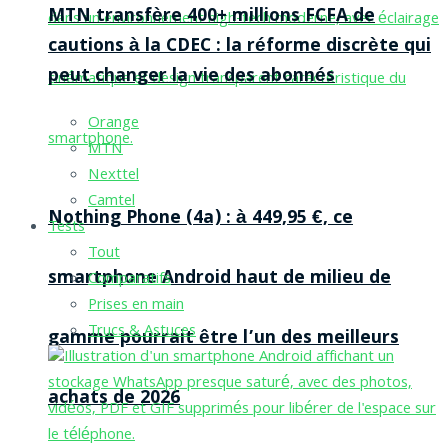
MTN transfère 400+ millions FCFA de
cautions à la CDEC : la réforme discrète qui
peut changer la vie des abonnés
Orange
MTN
Nexttel
Camtel
Nothing Phone (4a) : à 449,95 €, ce
Tests
Tout
smartphone Android haut de milieu de
Comparatifs
Prises en main
Trucs & Astuces
gamme pourrait être l’un des meilleurs
achats de 2026