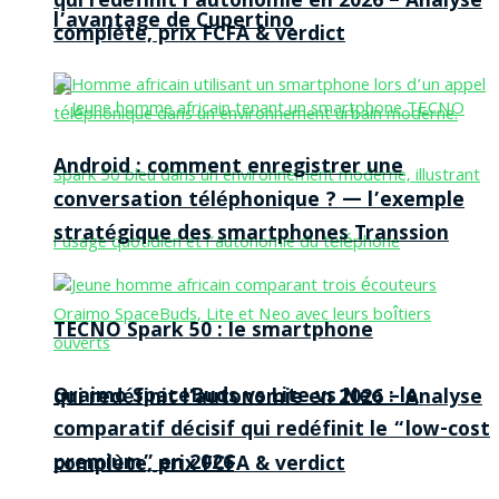
qui redéfinit l’autonomie en 2026 – Analyse
l’avantage de Cupertino
complète, prix FCFA & verdict
Android : comment enregistrer une
conversation téléphonique ? — l’exemple
stratégique des smartphones Transsion
TECNO Spark 50 : le smartphone
Oraimo SpaceBuds vs Lite vs Neo : le
qui redéfinit l’autonomie en 2026 – Analyse
comparatif décisif qui redéfinit le “low-cost
premium” en 2026
complète, prix FCFA & verdict