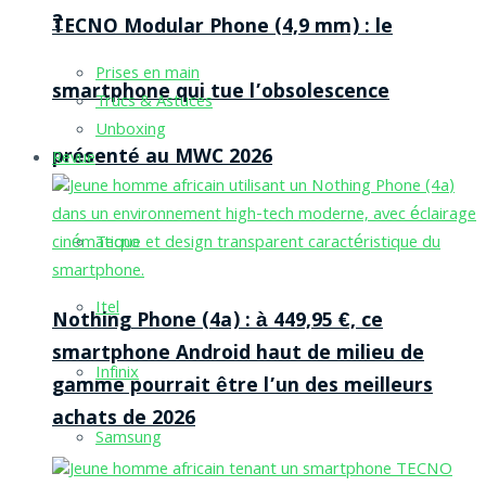
?
TECNO Modular Phone (4,9 mm) : le
Prises en main
smartphone qui tue l’obsolescence
Trucs & Astuces
Unboxing
présenté au MWC 2026
Revue
Tecno
Itel
Nothing Phone (4a) : à 449,95 €, ce
smartphone Android haut de milieu de
Infinix
gamme pourrait être l’un des meilleurs
achats de 2026
Samsung