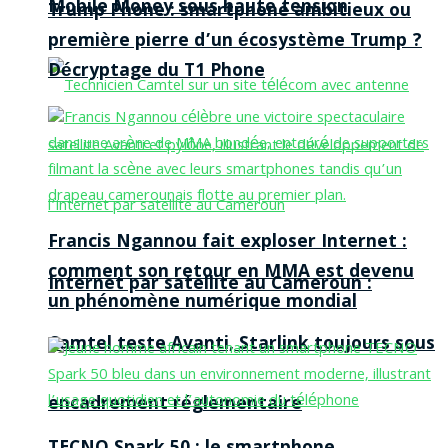
Mobile Money sous haute tension
Trump Phone : smartphone ambitieux ou
première pierre d’un écosystème Trump ?
Décryptage du T1 Phone
Francis Ngannou fait exploser Internet :
comment son retour en MMA est devenu
Internet par satellite au Cameroun :
un phénomène numérique mondial
Camtel teste Avanti, Starlink toujours sous
encadrement réglementaire