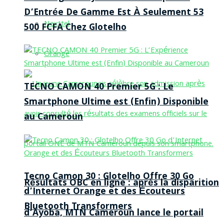
D’Entrée De Gamme Est À Seulement 53
Nexttel
500 FCFA Chez Glotelho
Orange
TECNO CAMON 40 Premier 5G : Le
Smartphone Ultime est (Enfin) Disponible
au Cameroun
Tecno Camon 30 : Glotelho Offre 30 Go
Résultats OBC en ligne : après la disparition
d’Internet Orange et des Écouteurs
Bluetooth Transformers
d’Ayoba, MTN Cameroun lance le portail