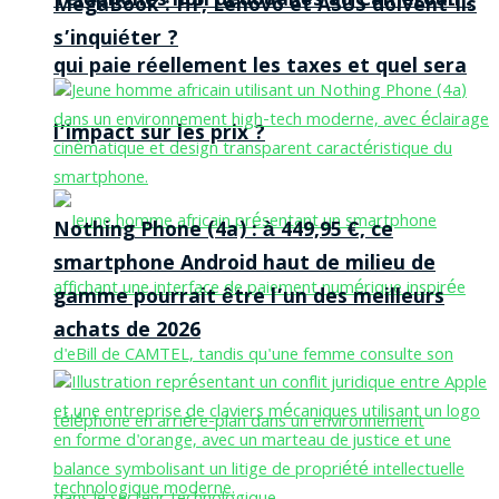
Téléphones non dédouanés au Cameroun :
MegaBook : HP, Lenovo et ASUS doivent-ils
s’inquiéter ?
qui paie réellement les taxes et quel sera
l’impact sur les prix ?
Nothing Phone (4a) : à 449,95 €, ce
smartphone Android haut de milieu de
gamme pourrait être l’un des meilleurs
achats de 2026