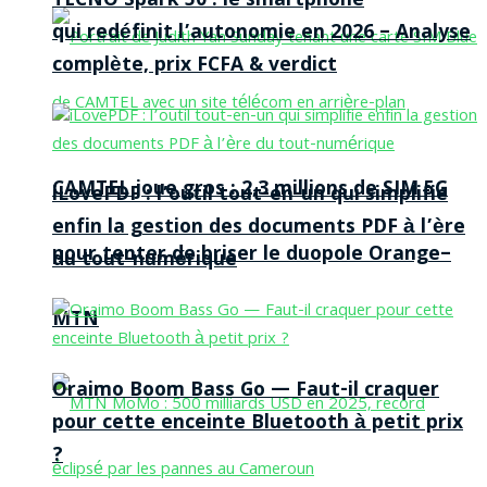
TECNO Spark 50 : le smartphone
qui redéfinit l’autonomie en 2026 – Analyse
complète, prix FCFA & verdict
CAMTEL joue gros : 2,3 millions de SIM 5G
iLovePDF : l’outil tout-en-un qui simplifie
enfin la gestion des documents PDF à l’ère
pour tenter de briser le duopole Orange–
du tout-numérique
MTN
Oraimo Boom Bass Go — Faut-il craquer
pour cette enceinte Bluetooth à petit prix
?