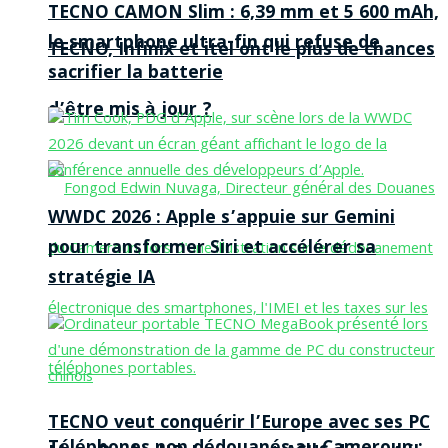
TECNO CAMON Slim : 6,39 mm et 5 600 mAh,
le smartphone ultra-fin qui refuse de
TECNO, Infinix et itel ont le plus de chances
sacrifier la batterie
d’être mis à jour ?
WWDC 2026 : Apple s’appuie sur Gemini
pour transformer Siri et accélérer sa
stratégie IA
TECNO veut conquérir l’Europe avec ses PC