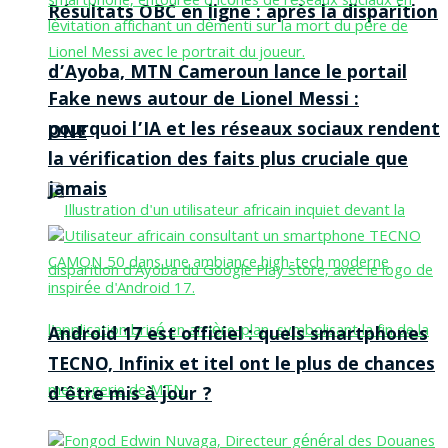
Résultats OBC en ligne : après la disparition
d’Ayoba, MTN Cameroun lance le portail
Fake news autour de Lionel Messi :
pourquoi l’IA et les réseaux sociaux rendent
ONE
la vérification des faits plus cruciale que
jamais
Android 17 est officiel : quels smartphones
TECNO, Infinix et itel ont le plus de chances
d’être mis à jour ?