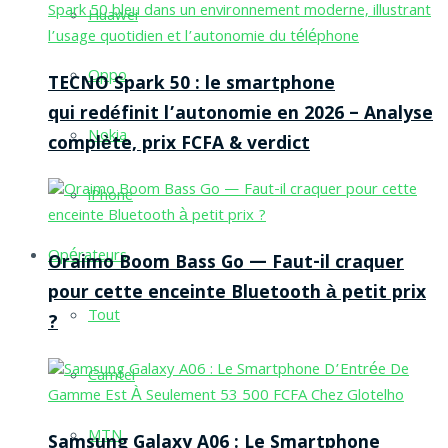
Huawei
Oppo
TECNO Spark 50 : le smartphone
qui redéfinit l’autonomie en 2026 – Analyse
Nokia
complète, prix FCFA & verdict
iPhone
Opérateurs
Oraimo Boom Bass Go — Faut-il craquer
pour cette enceinte Bluetooth à petit prix
Tout
?
Camtel
MTN
Samsung Galaxy A06 : Le Smartphone