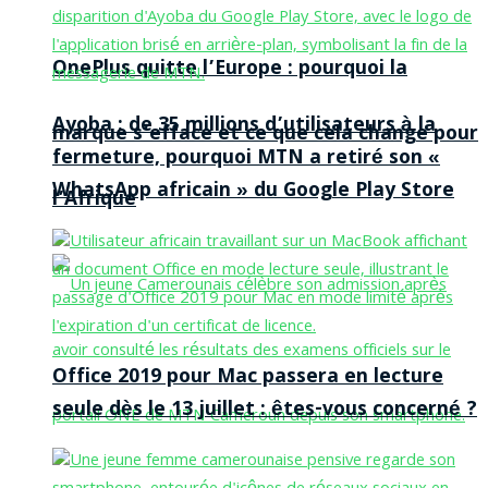
OnePlus quitte l’Europe : pourquoi la
Ayoba : de 35 millions d’utilisateurs à la
marque s’efface et ce que cela change pour
fermeture, pourquoi MTN a retiré son «
WhatsApp africain » du Google Play Store
l’Afrique
Office 2019 pour Mac passera en lecture
seule dès le 13 juillet : êtes-vous concerné ?