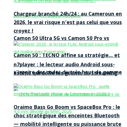
Chargeur branché 24h/24 : au Cameroun en
2026, le vrai risque n’est pas celui que vous
croyez !
Camon 50 Ultra 5G vs Camon 50 Pro vs
Camon 50 : TECNO affine sa stratégie… et
n7player : le lecteur audio Android sous-
s’inspire des codes du très haut de gamme
estimé qui défie les géants du streaming
Oraimo Bass Go Boom vs SpaceBox Pro : le
choc stratégique des enceintes Bluetooth
— mobilité intelligente ou puissance brute