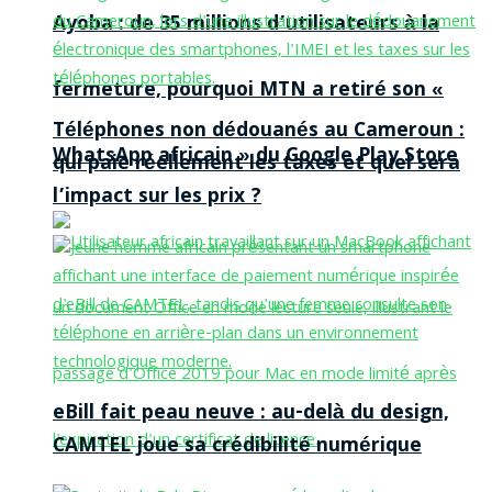
Ayoba : de 35 millions d’utilisateurs à la
fermeture, pourquoi MTN a retiré son «
Téléphones non dédouanés au Cameroun :
WhatsApp africain » du Google Play Store
qui paie réellement les taxes et quel sera
l’impact sur les prix ?
eBill fait peau neuve : au-delà du design,
CAMTEL joue sa crédibilité numérique