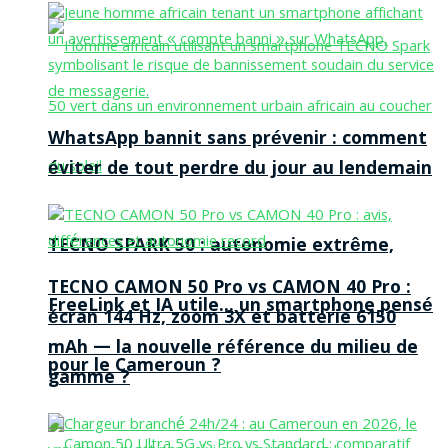
WhatsApp bannit sans prévenir : comment
éviter de tout perdre du jour au lendemain
TECNO SPARK 50 : autonomie extrême,
TECNO CAMON 50 Pro vs CAMON 40 Pro :
FreeLink et IA utile… un smartphone pensé
écran 144 Hz, zoom 3X et batterie 6150
mAh — la nouvelle référence du milieu de
pour le Cameroun ?
gamme ?