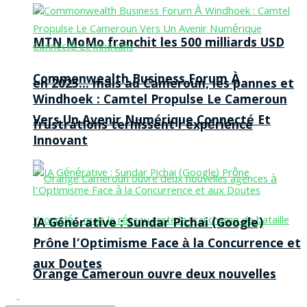
MTN MoMo franchit les 500 milliards USD
Commonwealth Business Forum À
en 2025… mais au Cameroun, les pannes et
Windhoek : Camtel Propulse Le Cameroun
Vers Un Avenir Numérique Connecté Et
frustrations ternissent l’expérience
Innovant
IA Générative : Sundar Pichai (Google)
Prône l’Optimisme Face à la Concurrence et
aux Doutes
Orange Cameroun ouvre deux nouvelles