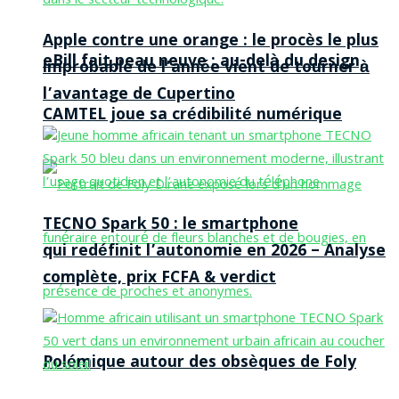
Apple contre une orange : le procès le plus
eBill fait peau neuve : au-delà du design,
improbable de l’année vient de tourner à
l’avantage de Cupertino
CAMTEL joue sa crédibilité numérique
TECNO Spark 50 : le smartphone
qui redéfinit l’autonomie en 2026 – Analyse
complète, prix FCFA & verdict
Polémique autour des obsèques de Foly