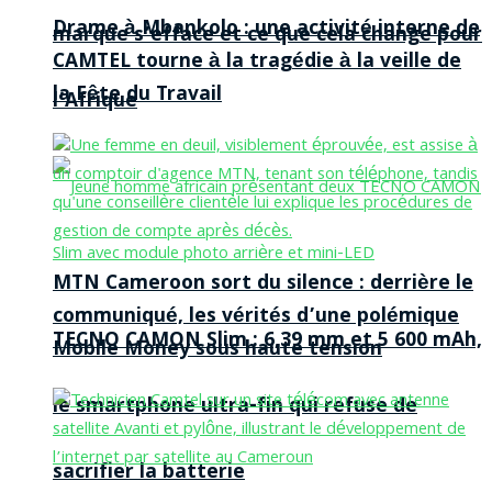
Drame à Mbankolo : une activité interne de
marque s’efface et ce que cela change pour
CAMTEL tourne à la tragédie à la veille de
la Fête du Travail
l’Afrique
MTN Cameroon sort du silence : derrière le
communiqué, les vérités d’une polémique
TECNO CAMON Slim : 6,39 mm et 5 600 mAh,
Mobile Money sous haute tension
le smartphone ultra-fin qui refuse de
sacrifier la batterie