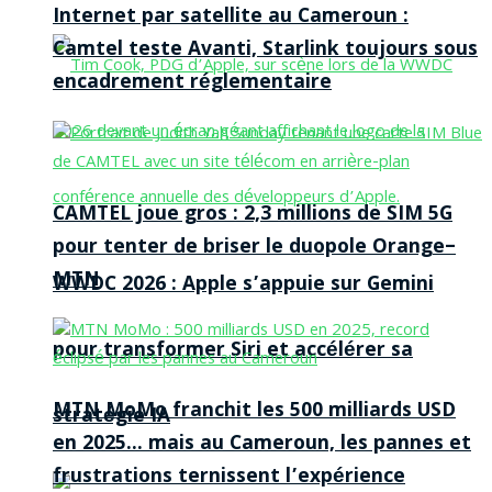
Internet par satellite au Cameroun :
Camtel teste Avanti, Starlink toujours sous
encadrement réglementaire
CAMTEL joue gros : 2,3 millions de SIM 5G
pour tenter de briser le duopole Orange–
MTN
WWDC 2026 : Apple s’appuie sur Gemini
pour transformer Siri et accélérer sa
MTN MoMo franchit les 500 milliards USD
stratégie IA
en 2025… mais au Cameroun, les pannes et
frustrations ternissent l’expérience