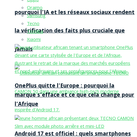
Oppo
Oraimo
pourquoi l’IA et les réseaux sociaux rendent
Samsung
Tecno
la vérification des faits plus cruciale que
Toshiba
Xiaomi
jamais
OnePlus quitte l’Europe : pourquoi la
marque s’efface et ce que cela change pour
l’Afrique
Android 17 est officiel : quels smartphones