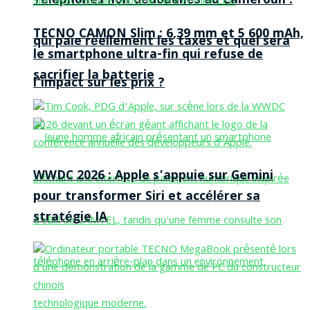
Téléphones non dédouanés au Cameroun :
TECNO CAMON Slim : 6,39 mm et 5 600 mAh,
qui paie réellement les taxes et quel sera
le smartphone ultra-fin qui refuse de
sacrifier la batterie
l’impact sur les prix ?
WWDC 2026 : Apple s’appuie sur Gemini
pour transformer Siri et accélérer sa
stratégie IA