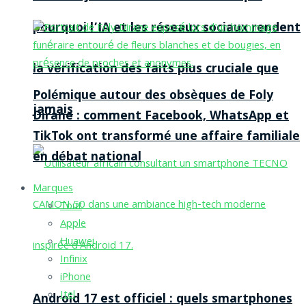
pourquoi l’IA et les réseaux sociaux rendent
la vérification des faits plus cruciale que
Polémique autour des obsèques de Foly
jamais
Dirane : comment Facebook, WhatsApp et
TikTok ont transformé une affaire familiale
en débat national
Marques
Tout
Apple
Huawei
Infinix
iPhone
Itel
Android 17 est officiel : quels smartphones