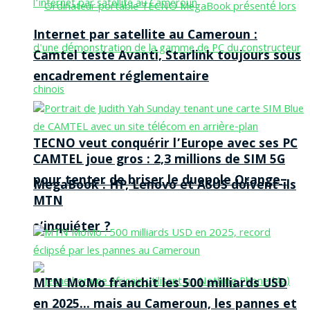
Internet par satellite au Cameroun :
Camtel teste Avanti, Starlink toujours sous
encadrement réglementaire
TECNO veut conquérir l’Europe avec ses PC
CAMTEL joue gros : 2,3 millions de SIM 5G
pour tenter de briser le duopole Orange–
MegaBook : HP, Lenovo et ASUS doivent-ils
MTN
s’inquiéter ?
MTN MoMo franchit les 500 milliards USD
en 2025… mais au Cameroun, les pannes et