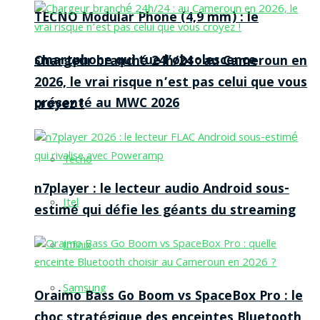
TECNO Modular Phone (4,9 mm) : le
smartphone qui tue l’obsolescence
Chargeur branché 24h/24 : au Cameroun en
2026, le vrai risque n’est pas celui que vous
présenté au MWC 2026
croyez !
Tecno
n7player : le lecteur audio Android sous-
Itel
estimé qui défie les géants du streaming
Infinix
Samsung
Oraimo Bass Go Boom vs SpaceBox Pro : le
choc stratégique des enceintes Bluetooth