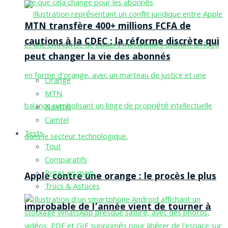
MTN transfère 400+ millions FCFA de
cautions à la CDEC : la réforme discrète qui
peut changer la vie des abonnés
Orange
MTN
Nexttel
Camtel
Tests
Tout
Comparatifs
Prises en main
Apple contre une orange : le procès le plus
Trucs & Astuces
improbable de l’année vient de tourner à