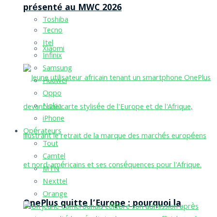
présenté au MWC 2026
Toshiba
Tecno
Itel
Xiaomi
Infinix
Samsung
Huawei
Oppo
Nokia
iPhone
Opérateurs
Tout
Camtel
MTN
Nexttel
Orange
OnePlus quitte l’Europe : pourquoi la