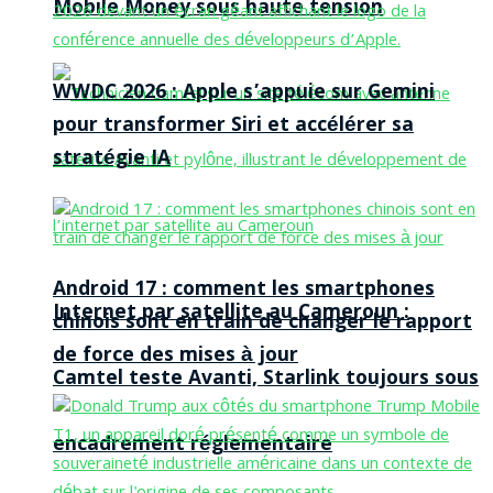
Mobile Money sous haute tension
WWDC 2026 : Apple s’appuie sur Gemini
pour transformer Siri et accélérer sa
stratégie IA
Android 17 : comment les smartphones
Internet par satellite au Cameroun :
chinois sont en train de changer le rapport
de force des mises à jour
Camtel teste Avanti, Starlink toujours sous
encadrement réglementaire