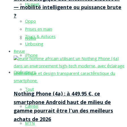
Huawei
— mobilité intelligente ou puissance brute
?
Oppo
Prises en main
Trucs & Astuces
Nokia
Unboxing
Revue
iPhone
Opérateurs
Tout
Nothing Phone (4a) : à 449,95 €, ce
smartphone Android haut de milieu de
Camtel
gamme pourrait être l’un des meilleurs
achats de 2026
MTN