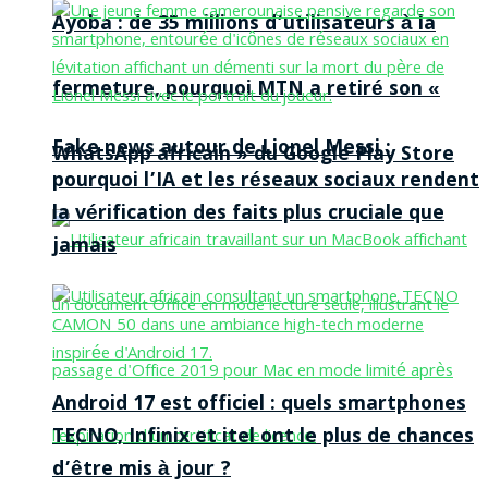
Ayoba : de 35 millions d’utilisateurs à la
fermeture, pourquoi MTN a retiré son «
Fake news autour de Lionel Messi :
WhatsApp africain » du Google Play Store
pourquoi l’IA et les réseaux sociaux rendent
la vérification des faits plus cruciale que
jamais
Android 17 est officiel : quels smartphones
TECNO, Infinix et itel ont le plus de chances
d’être mis à jour ?