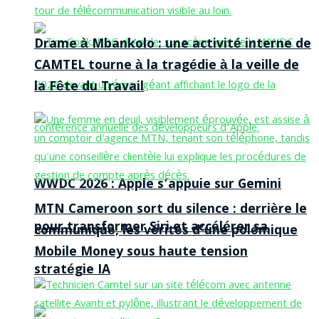
Drame à Mbankolo : une activité interne de
CAMTEL tourne à la tragédie à la veille de
la Fête du Travail
WWDC 2026 : Apple s’appuie sur Gemini
MTN Cameroon sort du silence : derrière le
pour transformer Siri et accélérer sa
communiqué, les vérités d’une polémique
Mobile Money sous haute tension
stratégie IA