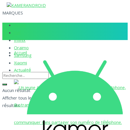
MARQUES
Tecno
Itel
Infinix
Oraimo
Accueil
Samsung
Xiaomi
Actualité
Aucun résultat
Afficher tous les
résultats