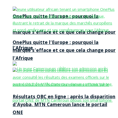
OnePlus quitte l’Europe : pourquoi la
marque s’efface et ce que cela change pour
OnePlus quitte l’Europe : pourquoi la
l’Afrique
marque s’efface et ce que cela change pour
l’Afrique
Résultats OBC en ligne : après la disparition
d’Ayoba, MTN Cameroun lance le portail
ONE