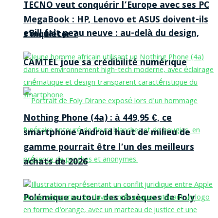
TECNO veut conquérir l’Europe avec ses PC
MegaBook : HP, Lenovo et ASUS doivent-ils
eBill fait peau neuve : au-delà du design,
s’inquiéter ?
CAMTEL joue sa crédibilité numérique
Nothing Phone (4a) : à 449,95 €, ce
smartphone Android haut de milieu de
gamme pourrait être l’un des meilleurs
achats de 2026
Polémique autour des obsèques de Foly