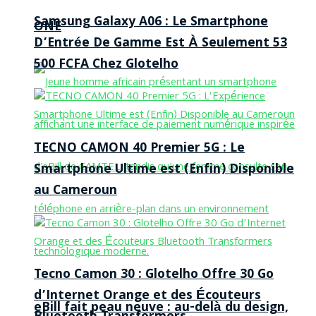
Samsung Galaxy A06 : Le Smartphone
ONE
D’Entrée De Gamme Est À Seulement 53
500 FCFA Chez Glotelho
TECNO CAMON 40 Premier 5G : Le
Smartphone Ultime est (Enfin) Disponible
au Cameroun
Tecno Camon 30 : Glotelho Offre 30 Go
d’Internet Orange et des Écouteurs
eBill fait peau neuve : au-delà du design,