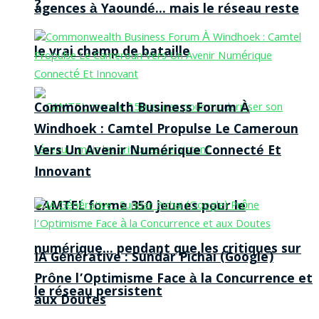
?
agences à Yaoundé… mais le réseau reste
le vrai champ de bataille
Commonwealth Business Forum À
Windhoek : Camtel Propulse Le Cameroun
Vers Un Avenir Numérique Connecté Et
Innovant
CAMTEL forme 350 jeunes pour le
numérique… pendant que les critiques sur
IA Générative : Sundar Pichai (Google)
Prône l’Optimisme Face à la Concurrence et
le réseau persistent
aux Doutes