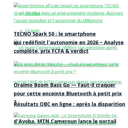
Nexttel
Orange
TECNO Spark 50 : le smartphone
qui redéfinit l’autonomie en 2026 – Analyse
complète, prix FCFA & verdict
Oraimo Boom Bass Go — Faut-il craquer
pour cette enceinte Bluetooth à petit prix
?
Résultats OBC en ligne : après la disparition
d’Ayoba, MTN Cameroun lance le portail