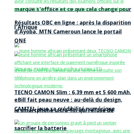
marque s’efface et ce que cela change pour
Résultats OBC en ligne : après la disparition
l’Afrique
d’Ayoba, MTN Cameroun lance le portail
ONE
TECNO CAMON Slim : 6,39 mm et 5 600 mAh,
eBill fait peau neuve : au-delà du design,
CAMTEL joue sa crédibilité numérique
le smartphone ultra-fin qui refuse de
sacrifier la batterie