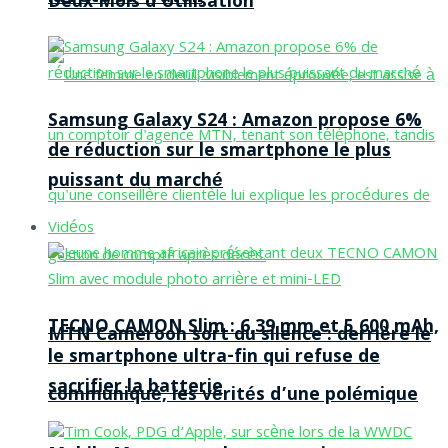
Deux Mois d’Utilisation
Samsung Galaxy S24 : Amazon propose 6%
de réduction sur le smartphone le plus
puissant du marché
Vidéos
TECNO CAMON Slim : 6,39 mm et 5 600 mAh,
MTN Cameroon sort du silence : derrière le
le smartphone ultra-fin qui refuse de
sacrifier la batterie
communiqué, les vérités d’une polémique