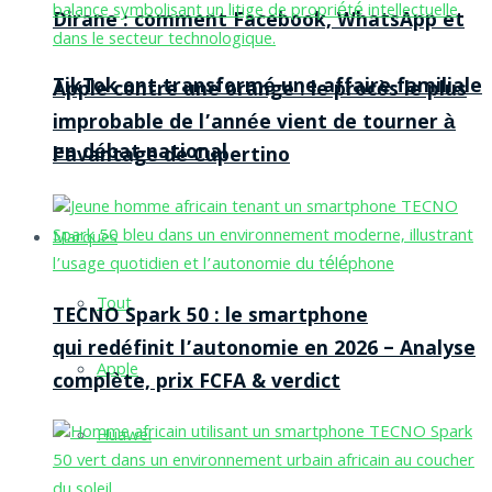
Dirane : comment Facebook, WhatsApp et
TikTok ont transformé une affaire familiale
Apple contre une orange : le procès le plus
improbable de l’année vient de tourner à
en débat national
l’avantage de Cupertino
Marques
Tout
TECNO Spark 50 : le smartphone
qui redéfinit l’autonomie en 2026 – Analyse
Apple
complète, prix FCFA & verdict
Huawei