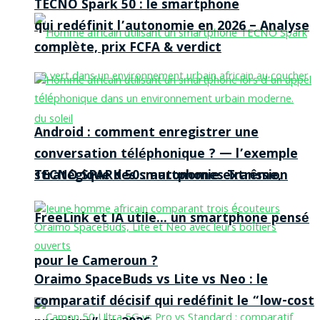
TECNO Spark 50 : le smartphone
qui redéfinit l’autonomie en 2026 – Analyse
complète, prix FCFA & verdict
Android : comment enregistrer une
conversation téléphonique ? — l’exemple
TECNO SPARK 50 : autonomie extrême,
stratégique des smartphones Transsion
FreeLink et IA utile… un smartphone pensé
pour le Cameroun ?
Oraimo SpaceBuds vs Lite vs Neo : le
comparatif décisif qui redéfinit le “low-cost