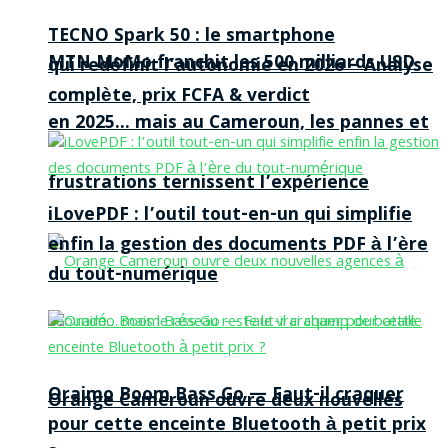
TECNO Spark 50 : le smartphone
MTN MoMo franchit les 500 milliards USD
qui redéfinit l’autonomie en 2026 – Analyse
complète, prix FCFA & verdict
en 2025… mais au Cameroun, les pannes et
frustrations ternissent l’expérience
iLovePDF : l’outil tout-en-un qui simplifie
enfin la gestion des documents PDF à l’ère
du tout-numérique
Oraimo Boom Bass Go — Faut-il craquer
Orange Cameroun ouvre deux nouvelles
pour cette enceinte Bluetooth à petit prix