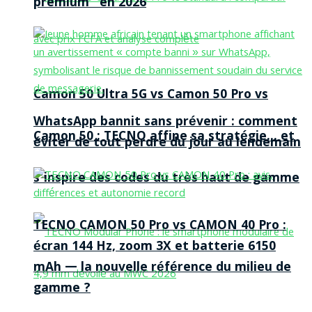
premium” en 2026
Camon 50 Ultra 5G vs Camon 50 Pro vs
WhatsApp bannit sans prévenir : comment
Camon 50 : TECNO affine sa stratégie… et
éviter de tout perdre du jour au lendemain
s’inspire des codes du très haut de gamme
TECNO CAMON 50 Pro vs CAMON 40 Pro :
écran 144 Hz, zoom 3X et batterie 6150
mAh — la nouvelle référence du milieu de
gamme ?