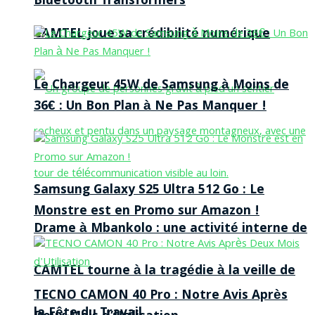
Bluetooth Transformers
CAMTEL joue sa crédibilité numérique
Le Chargeur 45W de Samsung à Moins de
36€ : Un Bon Plan à Ne Pas Manquer !
Samsung Galaxy S25 Ultra 512 Go : Le
Monstre est en Promo sur Amazon !
Drame à Mbankolo : une activité interne de
CAMTEL tourne à la tragédie à la veille de
TECNO CAMON 40 Pro : Notre Avis Après
la Fête du Travail