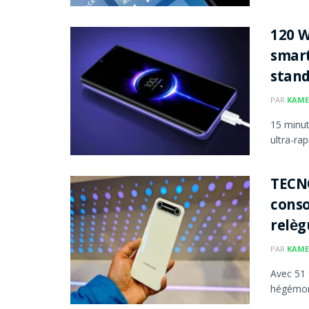
120 W
smar
stan
PAR
KAME
15 minut
ultra-ra
TECNO
conso
relèg
PAR
KAME
Avec 51 
hégémonie