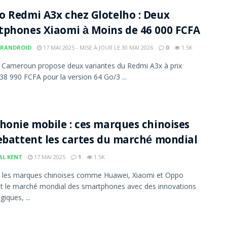
 Redmi A3x chez Glotelho : Deux
phones Xiaomi à Moins de 46 000 FCFA
RANDROID
17 MAI 2025 - MISE À JOUR LE 30 MAI 2026
0
1.5K
 Cameroun propose deux variantes du Redmi A3x à prix
 38 990 FCFA pour la version 64 Go/3 ...
honie mobile : ces marques chinoises
ebattent les cartes du marché mondial
AL KENT
17 MAI 2025
1
1.5K
, les marques chinoises comme Huawei, Xiaomi et Oppo
t le marché mondial des smartphones avec des innovations
iques, ...