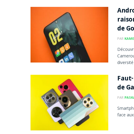
Andro
raiso
de Go
PAR
KAME
Découvr
Cameroun
diversité 
Faut-
de G
PAR
PASK
Smartpho
face aux