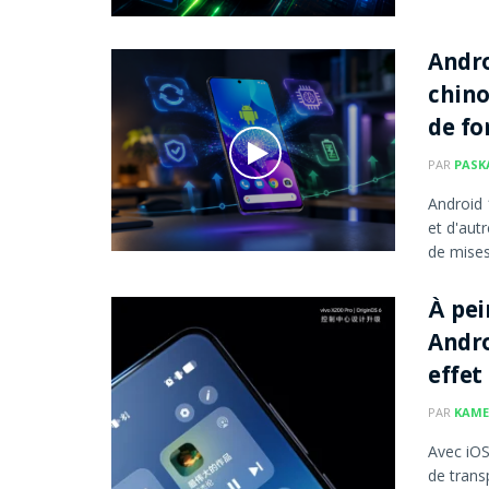
Andro
chino
de fo
PAR
PASK
Android
et d'aut
de mises 
À pei
Andro
effet
PAR
KAME
Avec iOS
de transp