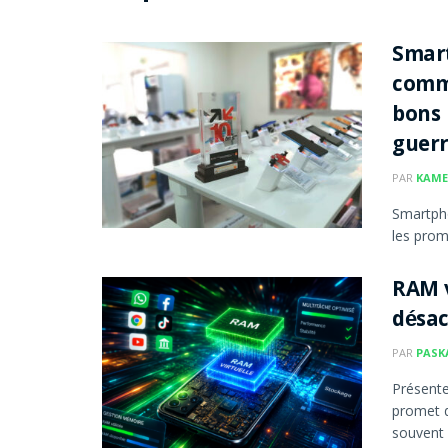
Smar
comme
bons 
guerr
PAR
KAME
Smartpho
les prom
RAM v
désac
PAR
PASK
Présente
promet d
souvent .