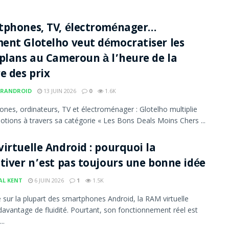
tphones, TV, électroménager…
nt Glotelho veut démocratiser les
plans au Cameroun à l’heure de la
e des prix
RANDROID
13 JUIN 2026
0
1.6K
nes, ordinateurs, TV et électroménager : Glotelho multiplie
otions à travers sa catégorie « Les Bons Deals Moins Chers ...
irtuelle Android : pourquoi la
tiver n’est pas toujours une bonne idée
AL KENT
6 JUIN 2026
1
1.5K
 sur la plupart des smartphones Android, la RAM virtuelle
avantage de fluidité. Pourtant, son fonctionnement réel est
..