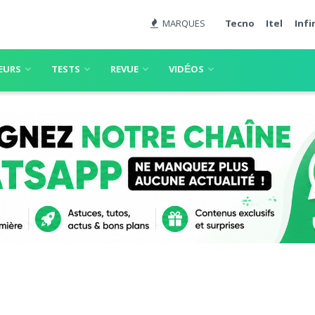
MARQUES
Tecno
Itel
Infi
EURS
TESTS
REVUE
VIDÉOS