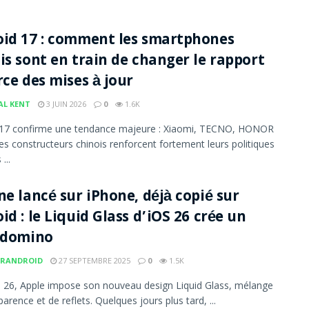
id 17 : comment les smartphones
is sont en train de changer le rapport
rce des mises à jour
AL KENT
3 JUIN 2026
0
1.6K
 17 confirme une tendance majeure : Xiaomi, TECNO, HONOR
res constructeurs chinois renforcent fortement leurs politiques
...
ne lancé sur iPhone, déjà copié sur
id : le Liquid Glass d’iOS 26 crée un
 domino
RANDROID
27 SEPTEMBRE 2025
0
1.5K
 26, Apple impose son nouveau design Liquid Glass, mélange
arence et de reflets. Quelques jours plus tard, ...