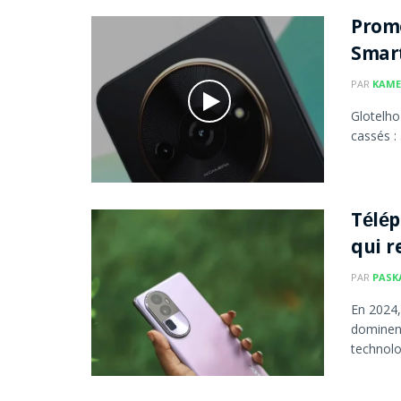
Promo
Smart
PAR
KAME
Glotelho
cassés :
Télép
qui r
PAR
PASK
En 2024
dominen
technolog