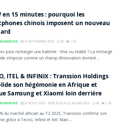
 en 15 minutes : pourquoi les
tphones chinois imposent un nouveau
dard
RANDROID
14 SEPTEMBRE 2025
0
1.5K
es pour recharger une batterie : rêve ou réalité ? La recharge
pide s’impose comme un champ d’innovation dominé ...
, ITEL & INFINIX : Transsion Holdings
lide son hégémonie en Afrique et
ue Samsung et Xiaomi loin derrière
RANDROID
23 AOÛT 2025 - MISE À JOUR LE 30 MAI 2026
0
1.5K
% du marché africain au T2 2025, Transsion confirme son
 grâce à Tecno, Infinix et Itel. Mais ...