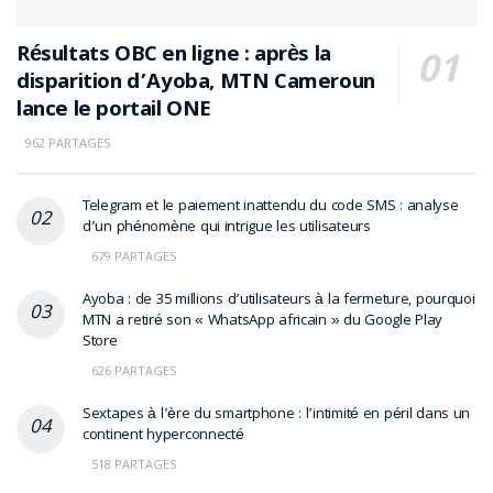
Résultats OBC en ligne : après la
disparition d’Ayoba, MTN Cameroun
lance le portail ONE
962 PARTAGES
Telegram et le paiement inattendu du code SMS : analyse
d’un phénomène qui intrigue les utilisateurs
679 PARTAGES
Ayoba : de 35 millions d’utilisateurs à la fermeture, pourquoi
MTN a retiré son « WhatsApp africain » du Google Play
Store
626 PARTAGES
Sextapes à l’ère du smartphone : l’intimité en péril dans un
continent hyperconnecté
518 PARTAGES