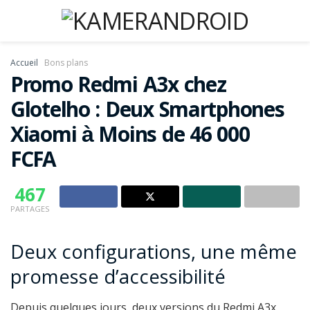
Accueil
Bons plans
Promo Redmi A3x chez
Glotelho : Deux Smartphones
Xiaomi à Moins de 46 000
FCFA
467
PARTAGES
Deux configurations, une même
promesse d’accessibilité
Depuis quelques jours, deux versions du Redmi A3x