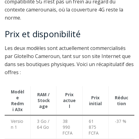
compatibilité 5G n’est pas un frein au regard du
contexte camerounais, où la couverture 4G reste la
norme.
Prix et disponibilité
Les deux modèles sont actuellement commercialisés
par Glotelho Cameroun, tant sur son site Internet que
dans ses boutiques physiques. Voici un récapitulatif des
offres :
Modèl
RAM /
Prix
e
Prix
Réduc
Stock
actue
Redm
initial
tion
age
l
i A3x
Versio
3 Go /
38
61
-37 %
n 1
64 Go
990
875
FCFA
FCFA