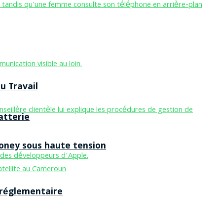
u Travail
atterie
Money sous haute tension
 réglementaire