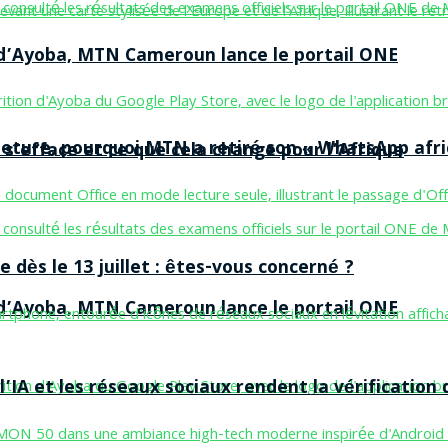
n d’Ayoba, MTN Cameroun lance le portail ONE
ermeture, pourquoi MTN a retiré son « WhatsApp afri
 s’efface et ce que cela change pour l’Afrique
 dès le 13 juillet : êtes-vous concerné ?
n d’Ayoba, MTN Cameroun lance le portail ONE
’IA et les réseaux sociaux rendent la vérification 