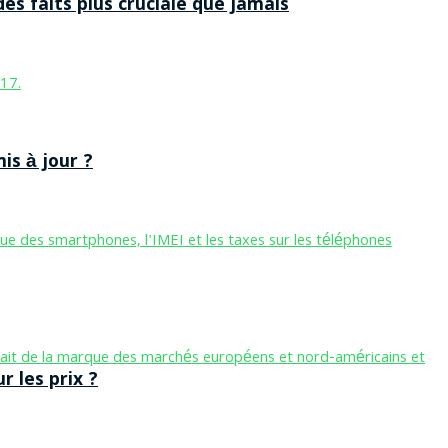
des faits plus cruciale que jamais
is à jour ?
 les prix ?