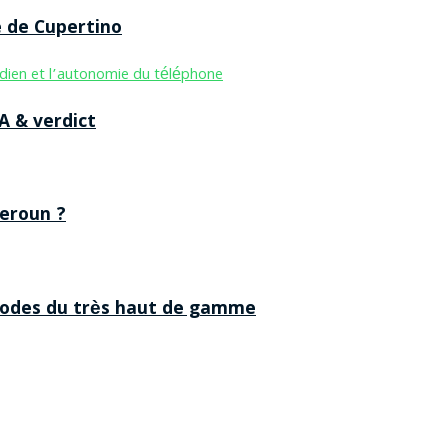
e de Cupertino
A & verdict
eroun ?
 codes du très haut de gamme