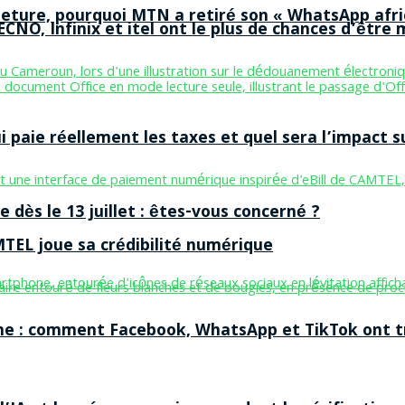
ermeture, pourquoi MTN a retiré son « WhatsApp afri
CNO, Infinix et itel ont le plus de chances d’être m
aie réellement les taxes et quel sera l’impact sur
 dès le 13 juillet : êtes-vous concerné ?
MTEL joue sa crédibilité numérique
ne : comment Facebook, WhatsApp et TikTok ont tr