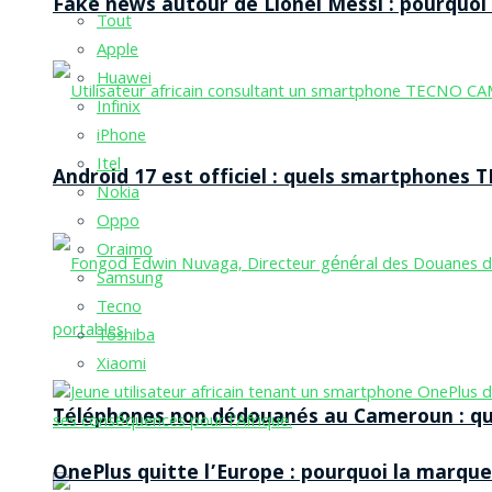
Fake news autour de Lionel Messi : pourquoi l
Tout
Apple
Huawei
Infinix
iPhone
Itel
Android 17 est officiel : quels smartphones TE
Nokia
Oppo
Oraimo
Samsung
Tecno
Toshiba
Xiaomi
Téléphones non dédouanés au Cameroun : qui p
OnePlus quitte l’Europe : pourquoi la marque