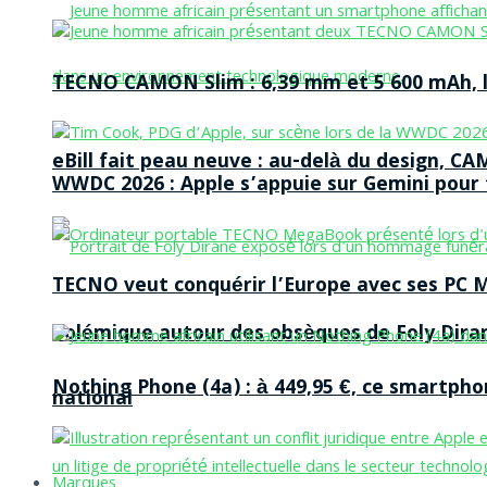
TECNO CAMON Slim : 6,39 mm et 5 600 mAh, le 
eBill fait peau neuve : au-delà du design, CA
WWDC 2026 : Apple s’appuie sur Gemini pour t
TECNO veut conquérir l’Europe avec ses PC M
Polémique autour des obsèques de Foly Dira
Nothing Phone (4a) : à 449,95 €, ce smartph
national
Marques