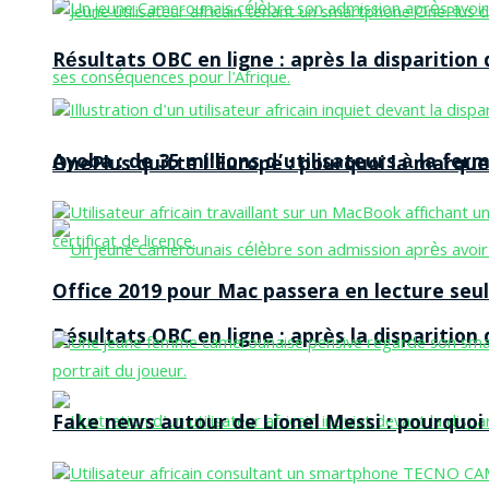
Résultats OBC en ligne : après la disparitio
Ayoba : de 35 millions d’utilisateurs à la f
OnePlus quitte l’Europe : pourquoi la marque
Office 2019 pour Mac passera en lecture seule
Résultats OBC en ligne : après la disparitio
Fake news autour de Lionel Messi : pourquoi l