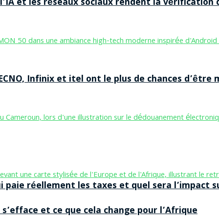
’IA et les réseaux sociaux rendent la vérification 
CNO, Infinix et itel ont le plus de chances d’être m
aie réellement les taxes et quel sera l’impact sur
 s’efface et ce que cela change pour l’Afrique