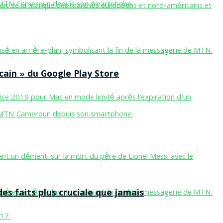
cain » du Google Play Store
des faits plus cruciale que jamais