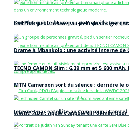
OnePlus quitte l’Europe : pourquoi la marque
eBill fait peau neuve : au-delà du design, CA
Drame à Mbankolo : une activité interne de C
TECNO CAMON Slim : 6,39 mm et 5 600 mAh, le 
MTN Cameroon sort du silence : derrière le
Internet par satellite au Cameroun : Camtel
WWDC 2026 : Apple s’appuie sur Gemini pour t