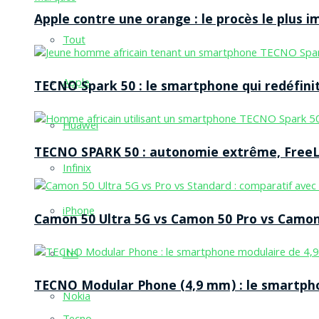
Apple contre une orange : le procès le plus 
Tout
Apple
TECNO Spark 50 : le smartphone qui redéfinit
Huawei
TECNO SPARK 50 : autonomie extrême, FreeLi
Infinix
iPhone
Camon 50 Ultra 5G vs Camon 50 Pro vs Camon 
Itel
TECNO Modular Phone (4,9 mm) : le smartpho
Nokia