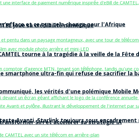
 s’efface et ce que cela change pour l’Afrique
MTEL joue sa crédibilité numérique
AMTEL tourne à la tragédie à la veille de la Fête d
smartphone ultra-fin qui refuse de sacrifier la b
 communiqué, les vérités d’une polémique Mobile 
 teste Avanti, Starlink toujours sous encadrement
ransformer Siri et accélérer sa stratégie IA