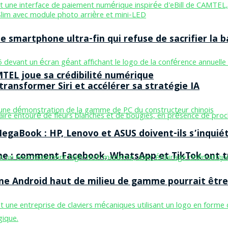
smartphone ultra-fin qui refuse de sacrifier la b
MTEL joue sa crédibilité numérique
ransformer Siri et accélérer sa stratégie IA
egaBook : HP, Lenovo et ASUS doivent-ils s’inquiét
ne : comment Facebook, WhatsApp et TikTok ont tr
one Android haut de milieu de gamme pourrait être 