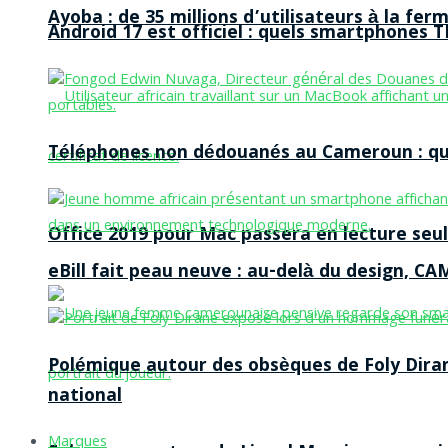
Ayoba : de 35 millions d’utilisateurs à la f
Android 17 est officiel : quels smartphones TE
Téléphones non dédouanés au Cameroun : qui p
Office 2019 pour Mac passera en lecture seule
eBill fait peau neuve : au-delà du design, CA
Polémique autour des obsèques de Foly Dira
national
Marques