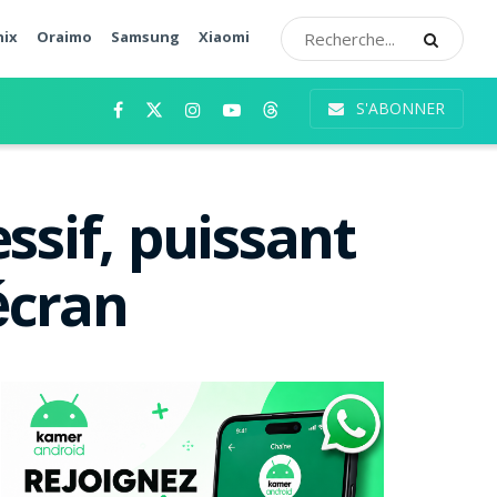
nix
Oraimo
Samsung
Xiaomi
S'ABONNER
essif, puissant
écran