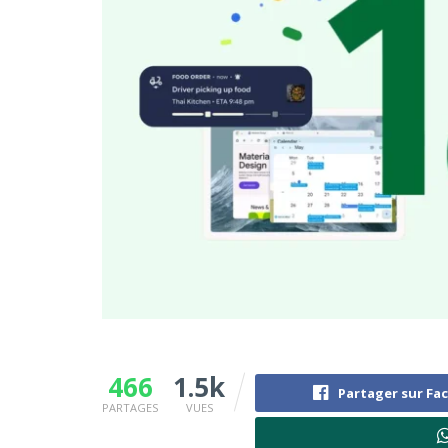
466
1.5k
Partager sur Fa
PARTAGES
VUES