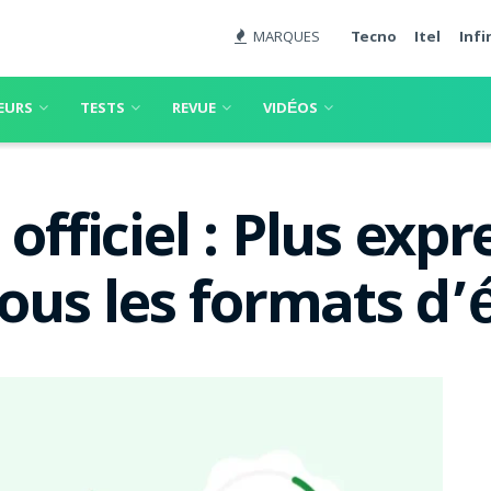
MARQUES
Tecno
Itel
Infi
EURS
TESTS
REVUE
VIDÉOS
officiel : Plus expr
 tous les formats d’