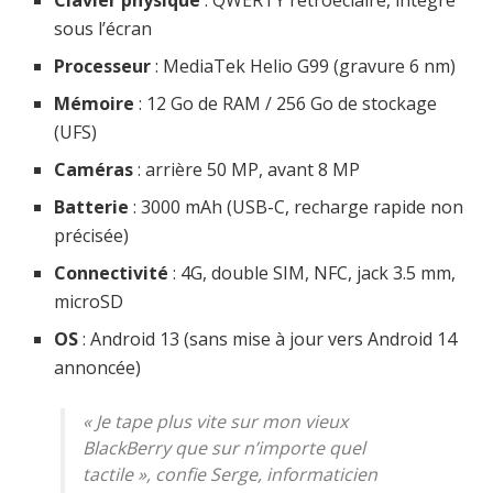
Clavier physique
: QWERTY rétroéclairé, intégré
sous l’écran
Processeur
: MediaTek Helio G99 (gravure 6 nm)
Mémoire
: 12 Go de RAM / 256 Go de stockage
(UFS)
Caméras
: arrière 50 MP, avant 8 MP
Batterie
: 3000 mAh (USB-C, recharge rapide non
précisée)
Connectivité
: 4G, double SIM, NFC, jack 3.5 mm,
microSD
OS
: Android 13 (sans mise à jour vers Android 14
annoncée)
« Je tape plus vite sur mon vieux
BlackBerry que sur n’importe quel
tactile »
, confie Serge, informaticien