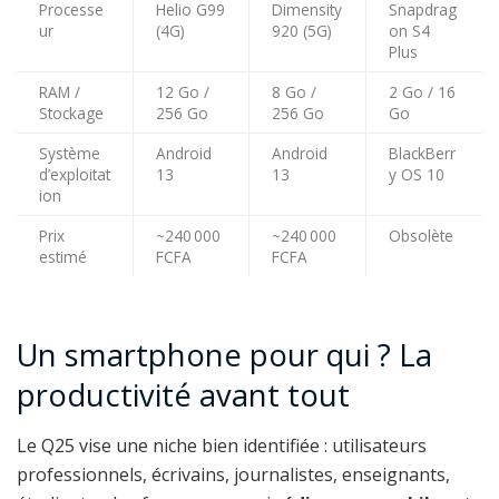
Processe
Helio G99
Dimensity
Snapdrag
ur
(4G)
920 (5G)
on S4
Plus
RAM /
12 Go /
8 Go /
2 Go / 16
Stockage
256 Go
256 Go
Go
Système
Android
Android
BlackBerr
d’exploitat
13
13
y OS 10
ion
Prix
~240 000
~240 000
Obsolète
estimé
FCFA
FCFA
Un smartphone pour qui ? La
productivité avant tout
Le Q25 vise une niche bien identifiée : utilisateurs
professionnels, écrivains, journalistes, enseignants,