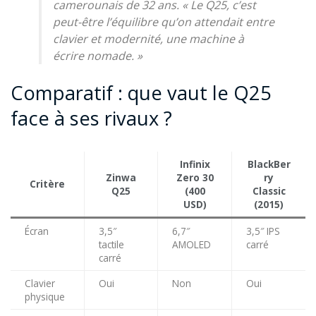
camerounais de 32 ans. «
Le Q25, c’est
peut-être l’équilibre qu’on attendait entre
clavier et modernité, une machine à
écrire nomade. »
Comparatif : que vaut le Q25
face à ses rivaux ?
Infinix
BlackBer
Zinwa
Zero 30
ry
Critère
Q25
(400
Classic
USD)
(2015)
Écran
3,5″
6,7″
3,5″ IPS
tactile
AMOLED
carré
carré
Clavier
Oui
Non
Oui
physique