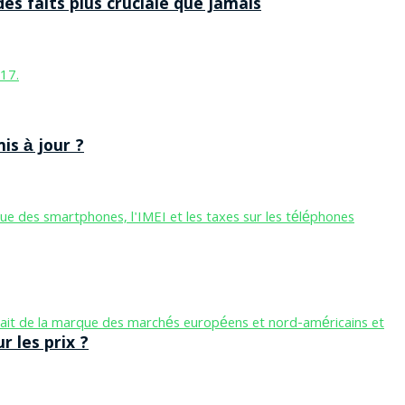
des faits plus cruciale que jamais
is à jour ?
 les prix ?