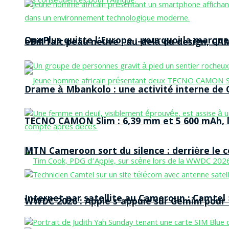
OnePlus quitte l’Europe : pourquoi la marque
eBill fait peau neuve : au-delà du design, CA
Drame à Mbankolo : une activité interne de C
TECNO CAMON Slim : 6,39 mm et 5 600 mAh, le 
MTN Cameroon sort du silence : derrière le
Internet par satellite au Cameroun : Camtel
WWDC 2026 : Apple s’appuie sur Gemini pour t