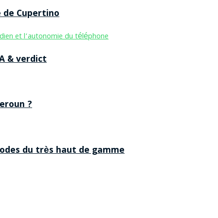
e de Cupertino
A & verdict
eroun ?
 codes du très haut de gamme