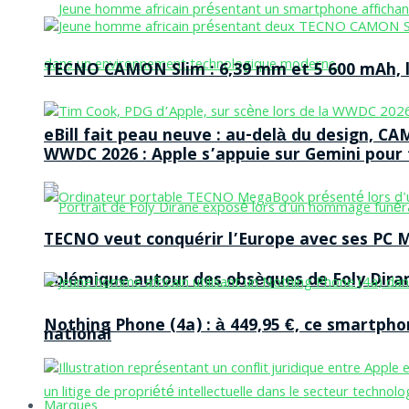
TECNO CAMON Slim : 6,39 mm et 5 600 mAh, le 
eBill fait peau neuve : au-delà du design, CA
WWDC 2026 : Apple s’appuie sur Gemini pour t
TECNO veut conquérir l’Europe avec ses PC M
Polémique autour des obsèques de Foly Dira
Nothing Phone (4a) : à 449,95 €, ce smartph
national
Marques