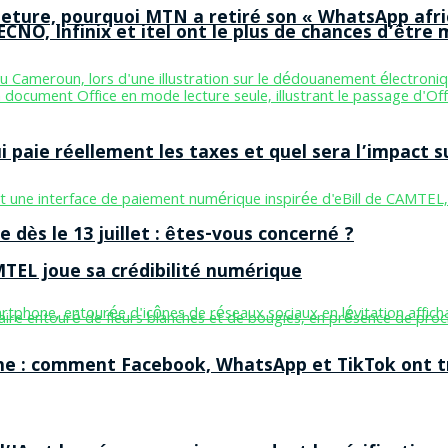
ermeture, pourquoi MTN a retiré son « WhatsApp afri
CNO, Infinix et itel ont le plus de chances d’être m
aie réellement les taxes et quel sera l’impact sur
 dès le 13 juillet : êtes-vous concerné ?
MTEL joue sa crédibilité numérique
ne : comment Facebook, WhatsApp et TikTok ont tr