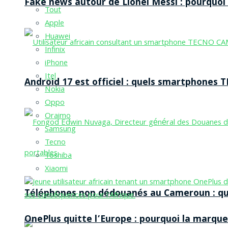
Fake news autour de Lionel Messi : pourquoi l
Tout
Apple
Huawei
Infinix
iPhone
Itel
Android 17 est officiel : quels smartphones TE
Nokia
Oppo
Oraimo
Samsung
Tecno
Toshiba
Xiaomi
Téléphones non dédouanés au Cameroun : qui p
OnePlus quitte l’Europe : pourquoi la marque