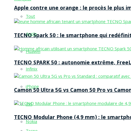
Apple contre une orange : le procès le plus 
Tout
Apple
TECNO Spark 50 : le smartphone qui redéfinit
Huawei
TECNO SPARK 50 : autonomie extrême, FreeLi
Infinix
iPhone
Camon 50 Ultra 5G vs Camon 50 Pro vs Camon 
Itel
TECNO Modular Phone (4,9 mm) : le smartpho
Nokia