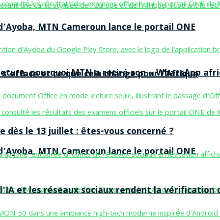
n d’Ayoba, MTN Cameroun lance le portail ONE
ermeture, pourquoi MTN a retiré son « WhatsApp afri
 s’efface et ce que cela change pour l’Afrique
 dès le 13 juillet : êtes-vous concerné ?
n d’Ayoba, MTN Cameroun lance le portail ONE
’IA et les réseaux sociaux rendent la vérification 