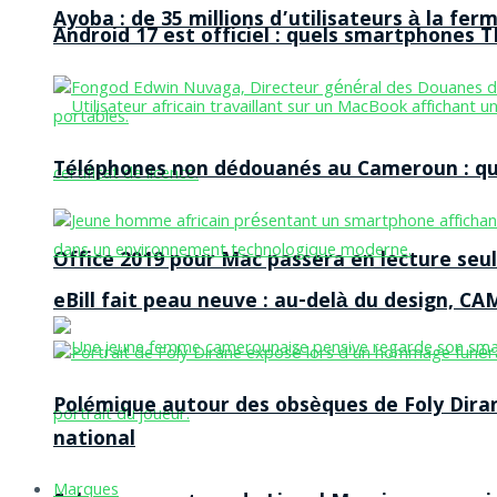
Ayoba : de 35 millions d’utilisateurs à la f
Android 17 est officiel : quels smartphones TE
Téléphones non dédouanés au Cameroun : qui p
Office 2019 pour Mac passera en lecture seule
eBill fait peau neuve : au-delà du design, CA
Polémique autour des obsèques de Foly Dira
national
Marques