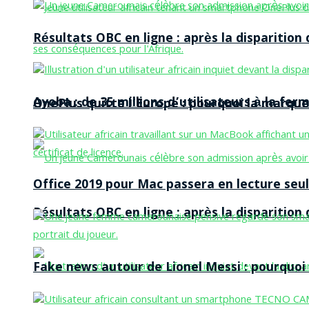
Résultats OBC en ligne : après la disparitio
Ayoba : de 35 millions d’utilisateurs à la f
OnePlus quitte l’Europe : pourquoi la marque
Office 2019 pour Mac passera en lecture seule
Résultats OBC en ligne : après la disparitio
Fake news autour de Lionel Messi : pourquoi l