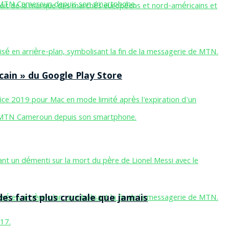
cain » du Google Play Store
des faits plus cruciale que jamais