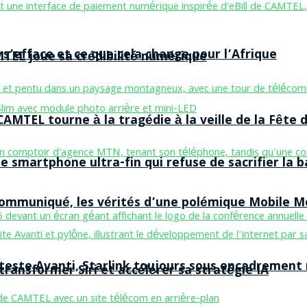
 s’efface et ce que cela change pour l’Afrique
MTEL joue sa crédibilité numérique
AMTEL tourne à la tragédie à la veille de la Fête d
smartphone ultra-fin qui refuse de sacrifier la b
 communiqué, les vérités d’une polémique Mobile 
 teste Avanti, Starlink toujours sous encadrement
ransformer Siri et accélérer sa stratégie IA