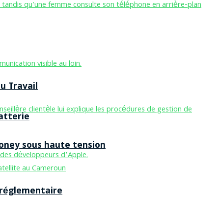
u Travail
atterie
Money sous haute tension
 réglementaire