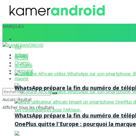
MARQUES
Tecno
Itel
Infinix
Accueil
Accueil
Oraimo
Actualité
Samsung
Actualité
Xiaomi
WhatsApp prépare la fin du numéro de téléph
Aucun résultat
Afficher tous les résultats
WhatsApp prépare la fin du numéro de téléph
OnePlus quitte l’Europe : pourquoi la marque